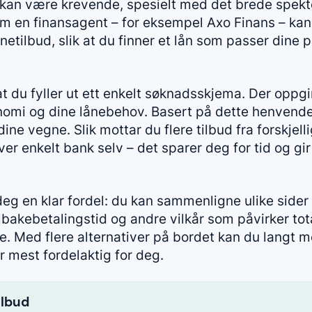
t kan være krevende, spesielt med det brede spekte
 en finansagent – for eksempel Axo Finans – kan 
etilbud, slik at du finner et lån som passer dine 
t du fyller ut ett enkelt søknadsskjema. Der oppgi
omi og dine lånebehov. Basert på dette henvender
ne vegne. Slik mottar du flere tilbud fra forskjell
er enkelt bank selv – det sparer deg for tid og gi
 deg en klar fordel: du kan sammenligne ulike side
tilbakebetalingstid og andre vilkår som påvirker t
e. Med flere alternativer på bordet kan du langt m
er mest fordelaktig for deg.
ilbud