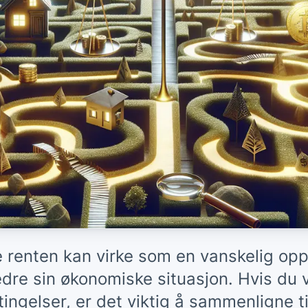
e renten kan virke som en vanskelig op
dre sin økonomiske situasjon. Hvis du v
ngelser, er det viktig å sammenligne ti