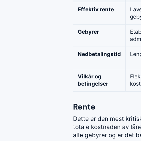
Effektiv rente
Lave
geb
Gebyrer
Etab
admi
Nedbetalingstid
Len
Vilkår og
Flek
betingelser
kos
Rente
Dette er den mest kriti
totale kostnaden av lå
alle gebyrer og er det b