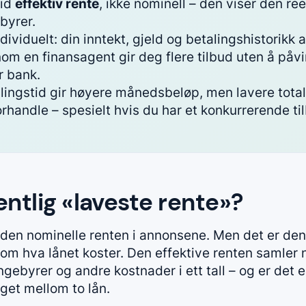
tid
effektiv rente
, ikke nominell – den viser den re
ebyrer.
ividuelt: din inntekt, gjeld og betalingshistorikk a
m en finansagent gir deg flere tilbud uten å påvi
r bank.
lingstid gir høyere månedsbeløp, men lavere tota
rhandle – spesielt hvis du har et konkurrerende ti
ntlig «laveste rente»?
 den nominelle renten i annonsene. Men det er de
om hva lånet koster. Den effektive renten samler 
gebyrer og andre kostnader i ett tall – og er det 
et mellom to lån.