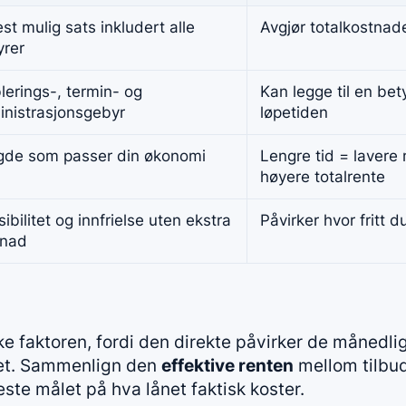
st mulig sats inkludert alle
Avgjør totalkostna
yrer
lerings-, termin- og
Kan legge til en be
nistrasjonsgebyr
løpetiden
gde som passer din økonomi
Lengre tid = laver
høyere totalrente
sibilitet og innfrielse uten ekstra
Påvirker hvor fritt d
tnad
ske faktoren, fordi den direkte påvirker de månedl
net. Sammenlign den
effektive renten
mellom tilbud
este målet på hva lånet faktisk koster.