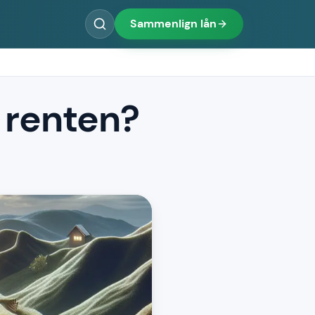
Sammenlign lån
 renten?