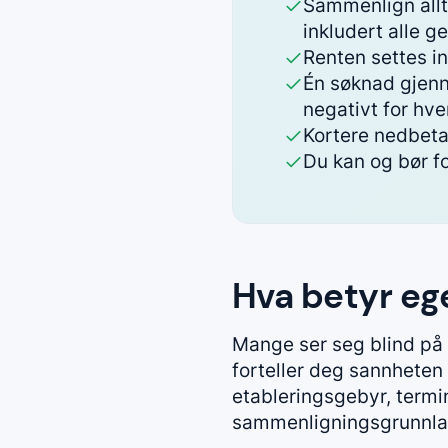
Sammenlign all
inkludert alle g
Renten settes ind
Én søknad gjenno
negativt for hve
Kortere nedbeta
Du kan og bør fo
Hva betyr ege
Mange ser seg blind på
forteller deg sannheten 
etableringsgebyr, termin
sammenligningsgrunnlag