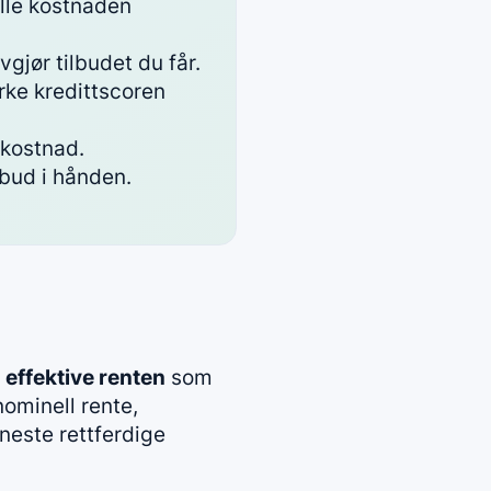
elle kostnaden
vgjør tilbudet du får.
rke kredittscoren
lkostnad.
lbud i hånden.
n
effektive renten
som
nominell rente,
eneste rettferdige