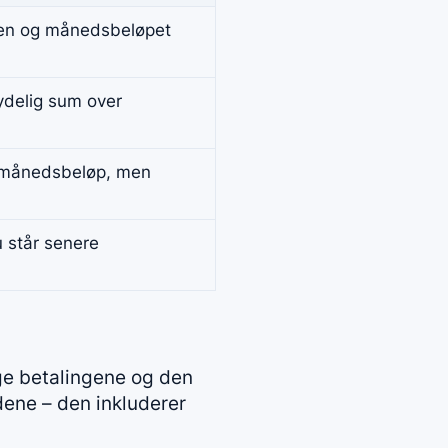
den og månedsbeløpet
tydelig sum over
e månedsbeløp, men
u står senere
ige betalingene og den
ene – den inkluderer