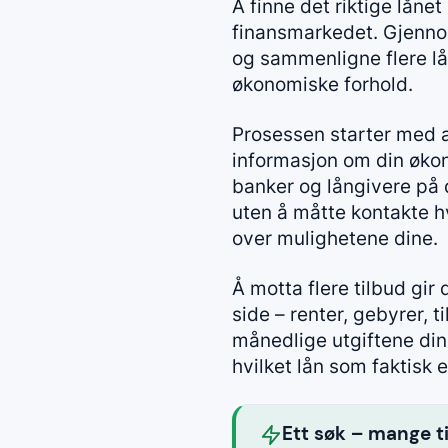
Å finne det riktige låne
finansmarkedet. Gjennom
og sammenligne flere lån
økonomiske forhold.
Prosessen starter med a
informasjon om din økon
banker og långivere på di
uten å måtte kontakte hv
over mulighetene dine.
Å motta flere tilbud gir
side – renter, gebyrer, 
månedlige utgiftene din
hvilket lån som faktisk 
Ett søk – mange t