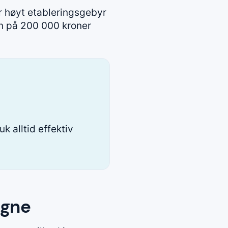
r høyt etableringsgebyr
ån på 200 000 kroner
k alltid effektiv
igne