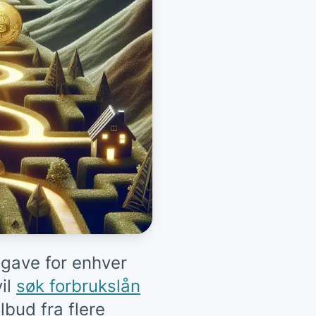
pgave for enhver
il
søk forbrukslån
lbud fra flere