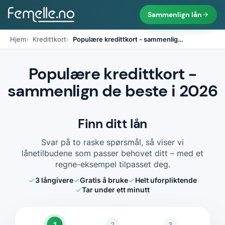
Sammenlign lån
Hjem
Kredittkort
Populære kredittkort - sammenlig
…
Populære kredittkort -
sammenlign de beste i 2026
Finn ditt lån
Svar på to raske spørsmål, så viser vi
lånetilbudene som passer behovet ditt – med et
regne-eksempel tilpasset deg.
3
långivere
Gratis å bruke
Helt uforpliktende
Tar under ett minutt
1
2
3