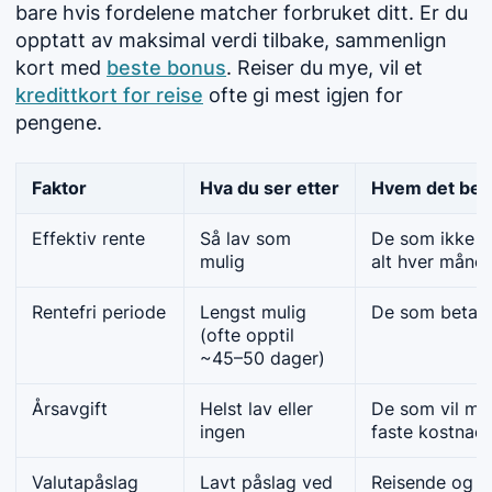
bare hvis fordelene matcher forbruket ditt. Er du
opptatt av maksimal verdi tilbake, sammenlign
kort med
beste bonus
. Reiser du mye, vil et
kredittkort for reise
ofte gi mest igjen for
pengene.
Faktor
Hva du ser etter
Hvem det bety
Effektiv rente
Så lav som
De som ikke n
mulig
alt hver måne
Rentefri periode
Lengst mulig
De som betaler
(ofte opptil
~45–50 dager)
Årsavgift
Helst lav eller
De som vil mi
ingen
faste kostnad
Valutapåslag
Lavt påslag ved
Reisende og n