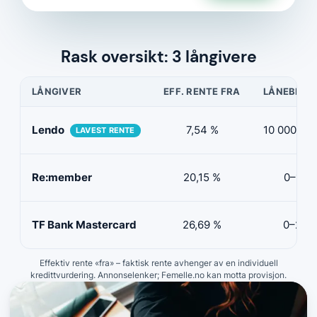
Rask oversikt: 3 långivere
LÅNGIVER
EFF. RENTE FRA
LÅNEBELØ
Lendo
7,54 %
10 000 kr–
LAVEST RENTE
Re:member
20,15 %
0–150 
TF Bank Mastercard
26,69 %
0–200 
Effektiv rente «fra» – faktisk rente avhenger av en individuell
kredittvurdering. Annonselenker; Femelle.no kan motta provisjon.