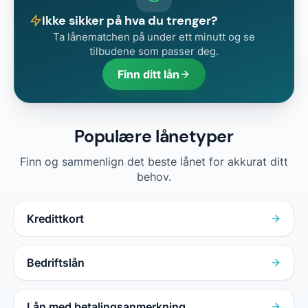
Ikke sikker på hva du trenger?
Ta lånematchen på under ett minutt og se
tilbudene som passer deg.
Finn ditt lån
Populære lånetyper
Finn og sammenlign det beste lånet for akkurat ditt
behov.
Kredittkort
Bedriftslån
Lån med betalingsanmerkning