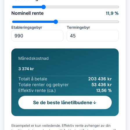
Nominell rente
11,9 %
Etableringsgebyr
Termingebyr
Månedskostnad
3 374 kr
203 436 kr
Totalt å betale
53 436 kr
Totale renter og gebyrer
13,56 %
Effektiv rente (ca.)
Se de beste lånetilbudene
Eksempelet er kun veiledende. Effektiv rente avhenger av din