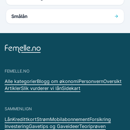
Smålån
FEMELLE.NO
Alle kategorier
Blogg om økonomi
Personvern
Oversikt
Artikler
Slik vurderer vi lån
Sidekart
SAMMENLIGN
Lån
Kredittkort
Strøm
Mobilabonnement
Forsikring
Investering
Gavetips og Gaveideer
Teoriprøven