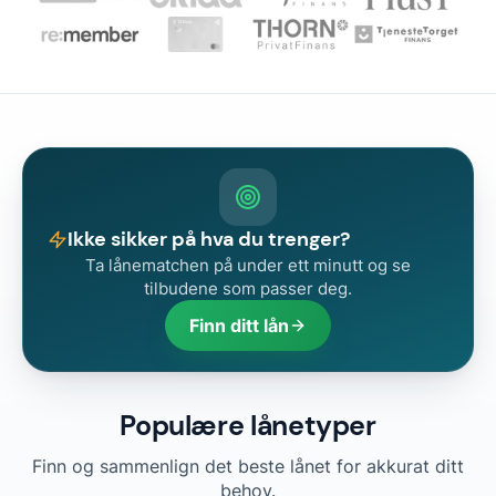
Ikke sikker på hva du trenger?
Ta lånematchen på under ett minutt og se
tilbudene som passer deg.
Finn ditt lån
Populære lånetyper
Finn og sammenlign det beste lånet for akkurat ditt
behov.