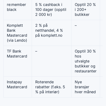
re:member
5 % cashback i
Opptil 20 %
R
black
100 dager (opptil
i 200+
a
2 000 kr)
butikker
Komplett
2 % på
–
R
Bank
netthandel, 4 %
k
Mastercard
på komplett.no
(via Lendo)
TF Bank
–
Opptil 30 %
O
Mastercard
hos
r
utvalgte
butikker og
restauranter
Instapay
Roterende
Nye
K
Mastercard
rabatter (f.eks. 5
bransjer
g
% på interiør)
hver måned