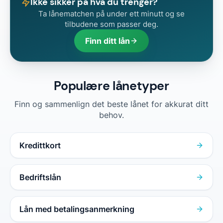
Ikke sikker på hva du trenger?
Ta lånematchen på under ett minutt og se
tilbudene som passer deg.
Finn ditt lån
Populære lånetyper
Finn og sammenlign det beste lånet for akkurat ditt
behov.
Kredittkort
Bedriftslån
Lån med betalingsanmerkning