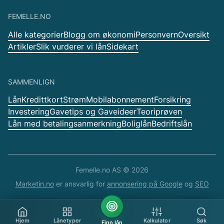
FEMELLE.NO
Alle kategorier
Blogg om økonomi
Personvern
Oversikt
Artikler
Slik vurderer vi lån
Sidekart
SAMMENLIGN
Lån
Kredittkort
Strøm
Mobilabonnement
Forsikring
Investering
Gavetips og Gaveideer
Teoriprøven
Lån med betalingsanmerkning
Boliglån
Bedriftslån
Femelle.no AS ©
2026
Marketin.no
er ansvarlig for
annonsering på Google
og
SEO
Hjem
Lånetyper
Kalkulator
Søk
Finn lån