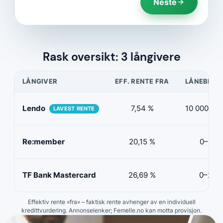
Neste
Rask oversikt: 3 långivere
LÅNGIVER
EFF. RENTE FRA
LÅNEBELØ
Lendo
7,54 %
10 000 kr–
LAVEST RENTE
Re:member
20,15 %
0–150 
TF Bank Mastercard
26,69 %
0–200 
Effektiv rente «fra» – faktisk rente avhenger av en individuell
kredittvurdering. Annonselenker; Femelle.no kan motta provisjon.