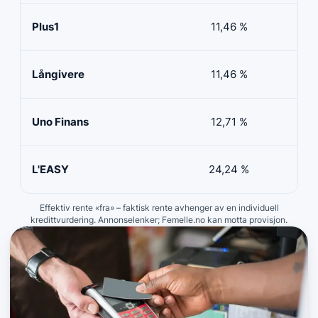
Plus1
11,46 %
50 
Långivere
11,46 %
20 
Uno Finans
12,71 %
10 
L'EASY
24,24 %
10 
Effektiv rente «fra» – faktisk rente avhenger av en individuell
kredittvurdering. Annonselenker; Femelle.no kan motta provisjon.