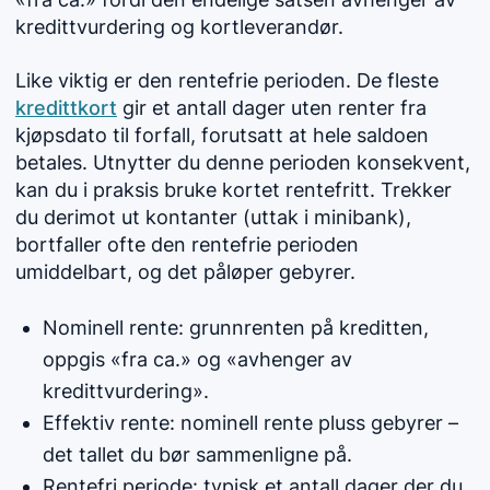
kredittvurdering og kortleverandør.
Like viktig er den rentefrie perioden. De fleste
kredittkort
gir et antall dager uten renter fra
kjøpsdato til forfall, forutsatt at hele saldoen
betales. Utnytter du denne perioden konsekvent,
kan du i praksis bruke kortet rentefritt. Trekker
du derimot ut kontanter (uttak i minibank),
bortfaller ofte den rentefrie perioden
umiddelbart, og det påløper gebyrer.
Nominell rente: grunnrenten på kreditten,
oppgis «fra ca.» og «avhenger av
kredittvurdering».
Effektiv rente: nominell rente pluss gebyrer –
det tallet du bør sammenligne på.
Rentefri periode: typisk et antall dager der du