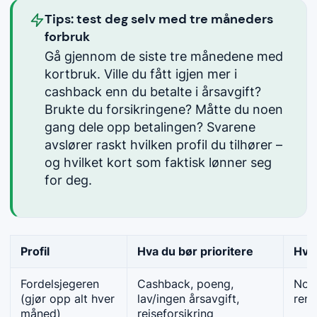
Tips: test deg selv med tre måneders
forbruk
Gå gjennom de siste tre månedene med
kortbruk. Ville du fått igjen mer i
cashback enn du betalte i årsavgift?
Brukte du forsikringene? Måtte du noen
gang dele opp betalingen? Svarene
avslører raskt hvilken profil du tilhører –
og hvilket kort som faktisk lønner seg
for deg.
Profil
Hva du bør prioritere
Hva
Fordelsjegeren
Cashback, poeng,
Nomi
(gjør opp alt hver
lav/ingen årsavgift,
rent
måned)
reiseforsikring