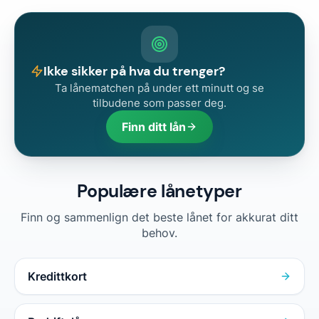
Ikke sikker på hva du trenger?
Ta lånematchen på under ett minutt og se
tilbudene som passer deg.
Finn ditt lån
Populære lånetyper
Finn og sammenlign det beste lånet for akkurat ditt
behov.
Kredittkort