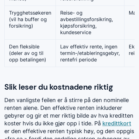
Trygghetssøkeren
Reise- og
Mak
(vil ha buffer og
avbestillingsforsikring,
forsikring)
kjøpsforsikring,
kundeservice
Den fleksible
Lav effektiv rente, ingen
Eksk
(deler av og til
termin-/etableringsgebyr,
reis
opp betalingen)
rentefri periode
Slik leser du kostnadene riktig
Den vanligste feilen er å stirre på den nominelle
renten alene. Den effektive renten inkluderer
gebyrer og gir et mer riktig bilde av hva kreditten
koster hvis du ikke gjør opp i tide. På
kredittkort
er den effektive renten typisk høy, og den oppgis
«fra ca.» fordi den endelige satsen avhenger av