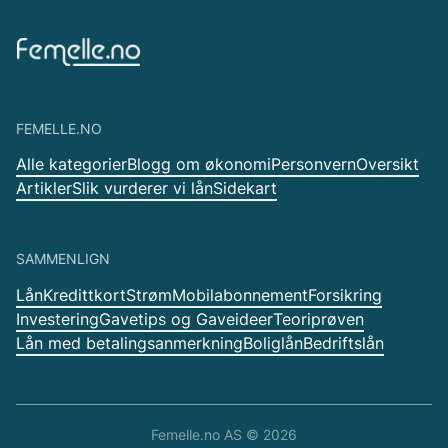
FEMELLE.NO
Alle kategorier
Blogg om økonomi
Personvern
Oversikt
Artikler
Slik vurderer vi lån
Sidekart
SAMMENLIGN
Lån
Kredittkort
Strøm
Mobilabonnement
Forsikring
Investering
Gavetips og Gaveideer
Teoriprøven
Lån med betalingsanmerkning
Boliglån
Bedriftslån
Femelle.no AS ©
2026