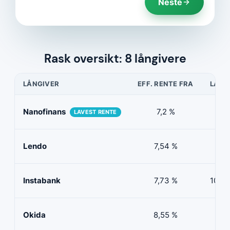
Neste
Rask oversikt: 8 långivere
LÅNGIVER
EFF. RENTE FRA
LÅNE
Nanofinans
7,2 %
5 0
LAVEST RENTE
Lendo
7,54 %
10 
Instabank
7,73 %
100 0
Okida
8,55 %
0