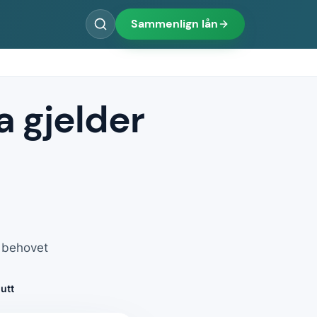
Sammenlign lån
a gjelder
r behovet
utt