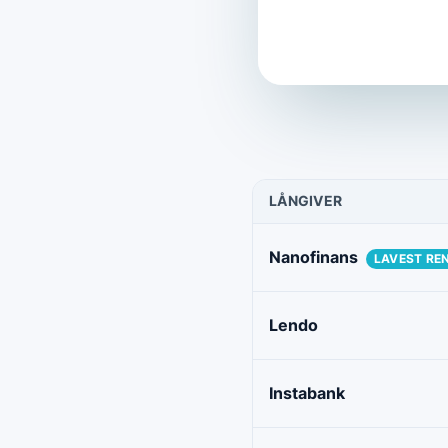
LÅNGIVER
Nanofinans
LAVEST RE
Lendo
Instabank