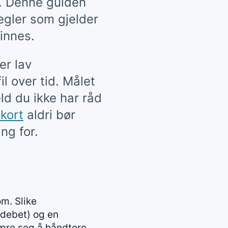
ge. Denne guiden
egler som gjelder
finnes.
er lav
l over tid. Målet
ld du ikke har råd
tkort
aldri bør
ng for.
m. Slike
 debet) og en
lære seg å håndtere