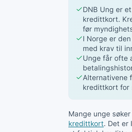
DNB Ung er et
kredittkort. K
før myndighets
I Norge er den
med krav til i
Unge får ofte a
betalingshistor
Alternativene
kredittkort for
Mange unge søker 
kredittkort
. Det e