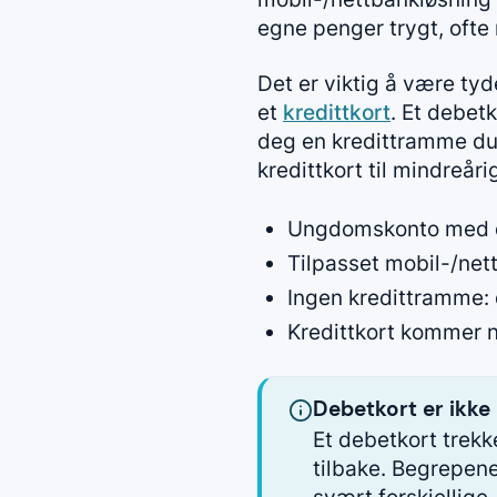
egne penger trygt, ofte
Det er viktig å være t
et
kredittkort
. Et debetk
deg en kredittramme du 
kredittkort til mindreå
Ungdomskonto med de
Tilpasset mobil-/net
Ingen kredittramme: 
Kredittkort kommer no
Debetkort er ikke 
Et debetkort trekke
tilbake. Begrepene