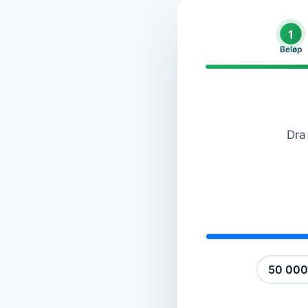
1
Beløp
Dra 
50 000