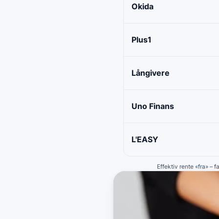
Okida
Plus1
Långivere
Uno Finans
L'EASY
Effektiv rente «fra» – 