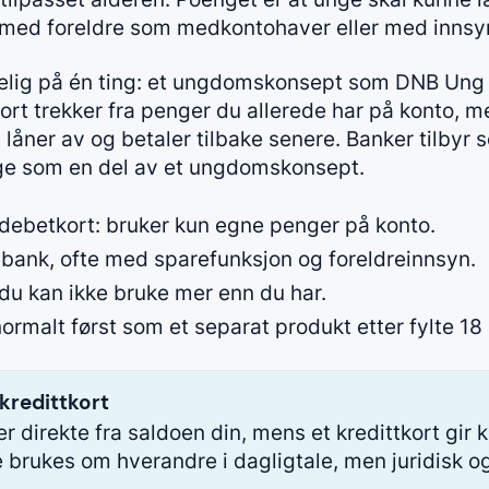
 med foreldre som medkontohaver eller med innsyn f
ydelig på én ting: et ungdomskonsept som DNB Un
ort trekker fra penger du allerede har på konto, me
låner av og betaler tilbake senere. Banker tilbyr
rige som en del av et ungdomskonsept.
betkort: bruker kun egne penger på konto.
tbank, ofte med sparefunksjon og foreldreinnsyn.
du kan ikke bruke mer enn du har.
rmalt først som et separat produkt etter fylte 18 
kredittkort
r direkte fra saldoen din, mens et kredittkort gir 
 brukes om hverandre i dagligtale, men juridisk 