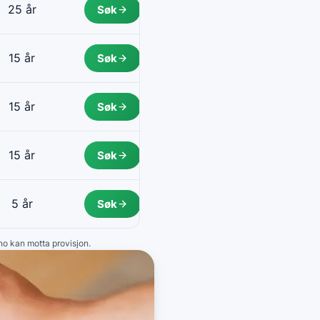
25 år
Søk
15 år
Søk
15 år
Søk
15 år
Søk
5 år
Søk
.no kan motta provisjon.