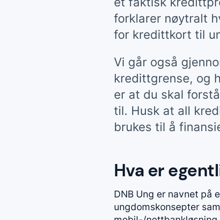
et faktisk kredittp
forklarer nøytralt
for kredittkort til 
Vi går også gjenno
kredittgrense, og 
er at du skal forst
til. Husk at all kre
brukes til å finans
Hva er egent
DNB Ung er navnet på e
ungdomskonsepter samle
mobil-/nettbankløsning 