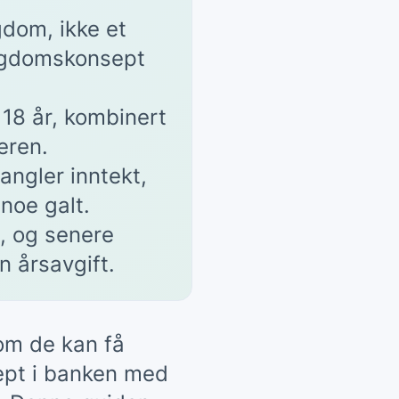
dom, ikke et
 ungdomskonsept
 18 år, kombinert
eren.
angler inntekt,
 noe galt.
, og senere
n årsavgift.
om de kan få
ept i banken med