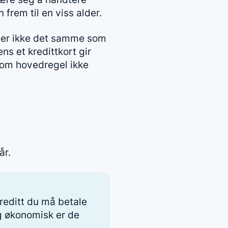
rem til en viss alder.
g er ikke det samme som
ns et kredittkort gir
 som hovedregel ikke
år.
kreditt du må betale
og økonomisk er de