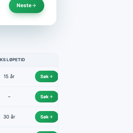
Neste
KS LØPETID
HANDLING
15 år
Søk
–
Søk
30 år
Søk