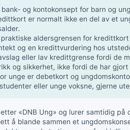
 bank- og kontokonsept for barn og ung
redittkort er normalt ikke en del av et
alder.
 praktiske aldersgrensen for kredittkort
nntekt og en kredittvurdering hos utsted
vslag eller lav kredittgrense fordi de m
ikk og sikkerhet, ikke fordi de har gjort
 for unge er debetkort og ungdomskonto
 studenter eller unge voksne, gjerne ute
etter «DNB Ung» og lurer samtidig på 
r lett å blande sammen et ungdomskons