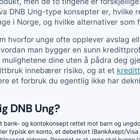
rodukt, men de to tingene er forskjelli
 hva DNB Ung-type konsepter er, hvilke r
unge i Norge, og hvilke alternativer som 
m hvorfor unge ofte opplever avslag ell
hvordan man bygger en sunn kredittprofi
å mulighetene dine uten å pådra deg gje
dittbruk innebærer risiko, og at et
kredit
iere et forbruk du egentlig ikke har dekni
lig DNB Ung?
t bank- og kontokonsept rettet mot barn og ungdo
r typisk en konto, et debetkort (BankAxept/Visa
tilpasset alderen. Poenget er at unge skal kunne 