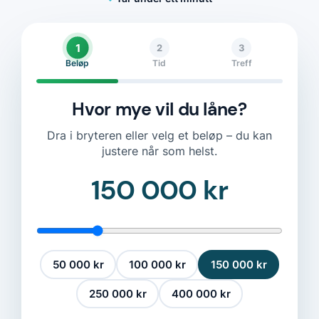
1
2
3
Beløp
Tid
Treff
Hvor mye vil du låne?
Dra i bryteren eller velg et beløp – du kan
justere når som helst.
150 000 kr
50 000 kr
100 000 kr
150 000 kr
250 000 kr
400 000 kr