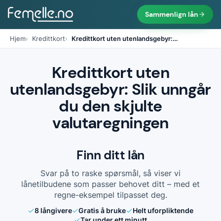
Sammenlign lån
Hjem
Kredittkort
Kredittkort uten utenlandsgebyr:
…
Kredittkort uten
utenlandsgebyr: Slik unngår
du den skjulte
valutaregningen
Finn ditt lån
Svar på to raske spørsmål, så viser vi
lånetilbudene som passer behovet ditt – med et
regne-eksempel tilpasset deg.
8
långivere
Gratis å bruke
Helt uforpliktende
Tar under ett minutt