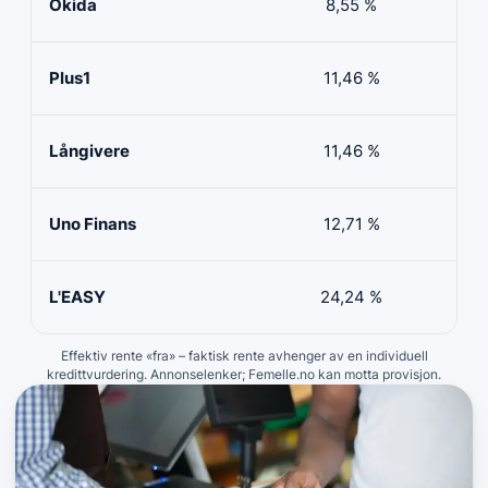
Okida
8,55 %
0
Plus1
11,46 %
50 
Långivere
11,46 %
20 
Uno Finans
12,71 %
10 
L'EASY
24,24 %
10 
Effektiv rente «fra» – faktisk rente avhenger av en individuell
kredittvurdering. Annonselenker; Femelle.no kan motta provisjon.