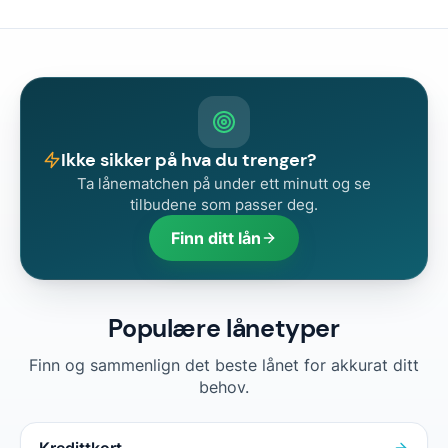
Ikke sikker på hva du trenger?
Ta lånematchen på under ett minutt og se
tilbudene som passer deg.
Finn ditt lån
Populære lånetyper
Finn og sammenlign det beste lånet for akkurat ditt
behov.
Kredittkort