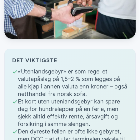
DET VIKTIGSTE
«Utenlandsgebyr» er som regel et
valutapåslag på 1,5–2 % som legges på
alle kjøp i annen valuta enn kroner – også
netthandel fra norsk sofa.
Et kort uten utenlandsgebyr kan spare
deg for hundrelapper på en ferie, men
sjekk alltid effektiv rente, årsavgift og
forsikring i samme slengen.
Den dyreste fellen er ofte ikke gebyret,
men DCC – at du lar terminalen veksle til