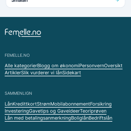
FEMELLE.NO
Alle kategorier
Blogg om økonomi
Personvern
Oversikt
Artikler
Slik vurderer vi lån
Sidekart
SAMMENLIGN
Lån
Kredittkort
Strøm
Mobilabonnement
Forsikring
Investering
Gavetips og Gaveideer
Teoriprøven
Lån med betalingsanmerkning
Boliglån
Bedriftslån