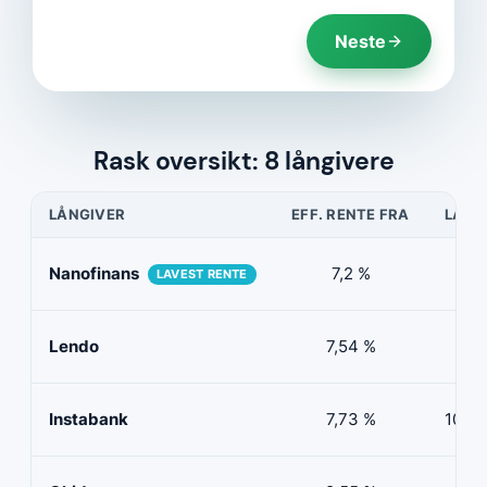
Neste
Rask oversikt: 8 långivere
LÅNGIVER
EFF. RENTE FRA
LÅNE
Nanofinans
7,2 %
5 0
LAVEST RENTE
Lendo
7,54 %
10 
Instabank
7,73 %
100 0