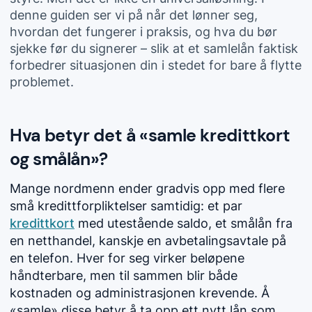
denne guiden ser vi på når det lønner seg,
hvordan det fungerer i praksis, og hva du bør
sjekke før du signerer – slik at et samlelån faktisk
forbedrer situasjonen din i stedet for bare å flytte
problemet.
Hva betyr det å «samle kredittkort
og smålån»?
Mange nordmenn ender gradvis opp med flere
små kredittforpliktelser samtidig: et par
kredittkort
med utestående saldo, et
smålån
fra
en netthandel, kanskje en avbetalingsavtale på
en telefon. Hver for seg virker beløpene
håndterbare, men til sammen blir både
kostnaden og administrasjonen krevende. Å
«samle» disse betyr å ta opp ett nytt lån som