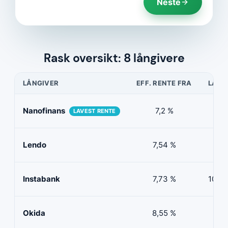
Neste
Rask oversikt: 8 långivere
LÅNGIVER
EFF. RENTE FRA
LÅNE
Nanofinans
7,2 %
5 0
LAVEST RENTE
Lendo
7,54 %
10 
Instabank
7,73 %
100 0
Okida
8,55 %
0