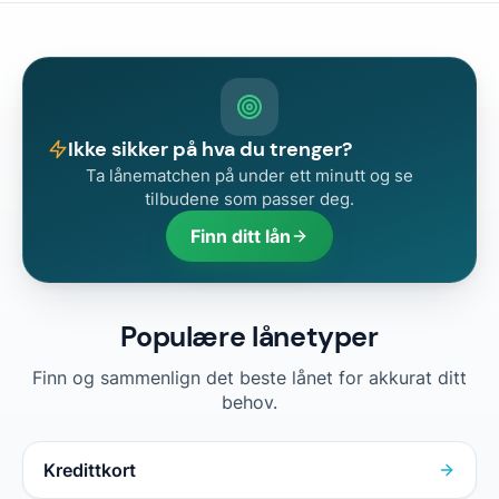
Ikke sikker på hva du trenger?
Ta lånematchen på under ett minutt og se
tilbudene som passer deg.
Finn ditt lån
Populære lånetyper
Finn og sammenlign det beste lånet for akkurat ditt
behov.
Kredittkort