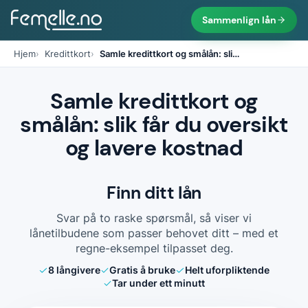
Sammenlign lån
Hjem
Kredittkort
Samle kredittkort og smålån: sli
…
Samle kredittkort og
smålån: slik får du oversikt
og lavere kostnad
Finn ditt lån
Svar på to raske spørsmål, så viser vi
lånetilbudene som passer behovet ditt – med et
regne-eksempel tilpasset deg.
8
långivere
Gratis å bruke
Helt uforpliktende
Tar under ett minutt