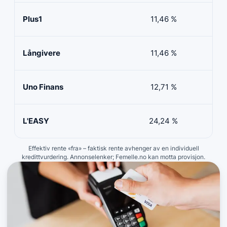
Plus1
11,46 %
50 
Långivere
11,46 %
20 
Uno Finans
12,71 %
10 
L'EASY
24,24 %
10 
Effektiv rente «fra» – faktisk rente avhenger av en individuell
kredittvurdering. Annonselenker; Femelle.no kan motta provisjon.