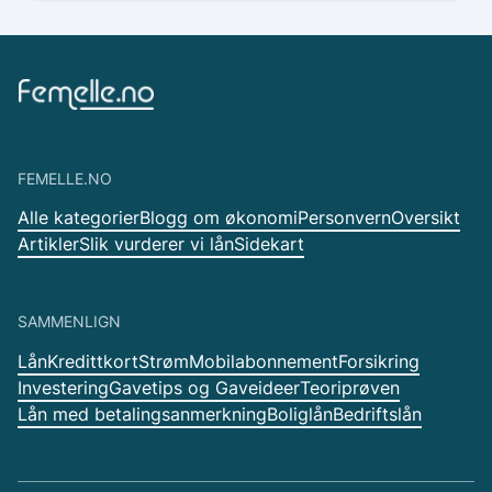
FEMELLE.NO
Alle kategorier
Blogg om økonomi
Personvern
Oversikt
Artikler
Slik vurderer vi lån
Sidekart
SAMMENLIGN
Lån
Kredittkort
Strøm
Mobilabonnement
Forsikring
Investering
Gavetips og Gaveideer
Teoriprøven
Lån med betalingsanmerkning
Boliglån
Bedriftslån