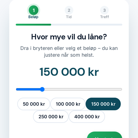
1
2
3
Beløp
Tid
Treff
Hvor mye vil du låne?
Dra i bryteren eller velg et beløp – du kan
justere når som helst.
150 000 kr
50 000 kr
100 000 kr
150 000 kr
250 000 kr
400 000 kr