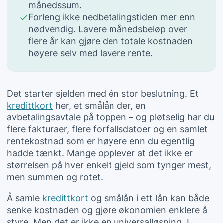
månedssum.
Forleng ikke nedbetalingstiden mer enn
nødvendig. Lavere månedsbeløp over
flere år kan gjøre den totale kostnaden
høyere selv med lavere rente.
Det starter sjelden med én stor beslutning. Et
kredittkort
her, et
smålån
der, en
avbetalingsavtale på toppen – og pløtselig har du
flere fakturaer, flere forfallsdatoer og en samlet
rentekostnad som er høyere enn du egentlig
hadde tænkt. Mange opplever at det ikke er
størrelsen på hver enkelt gjeld som tynger mest,
men summen og rotet.
Å samle
kredittkort
og
smålån
i ett lån kan både
senke kostnaden og gjøre økonomien enklere å
styre. Men det er ikke en universalløsning. I