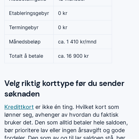
Etableringsgebyr
0 kr
Termingebyr
0 kr
Månedsbeløp
ca. 1 410 kr/mnd
Totalt å betale
ca. 16 900 kr
Velg riktig korttype før du sender
søknaden
Kredittkort
er ikke én ting. Hvilket kort som
lønner seg, avhenger av hvordan du faktisk
bruker det. Den som alltid betaler hele saldoen,
bør prioritere lav eller ingen årsavgift og gode
fordeler. Den som av og til lar saldoen stå, bør