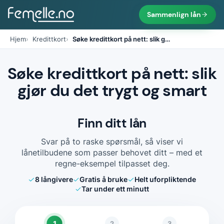
Sammenlign lån
Hjem
Kredittkort
Søke kredittkort på nett: slik g
…
Søke kredittkort på nett: slik
gjør du det trygt og smart
Finn ditt lån
Svar på to raske spørsmål, så viser vi
lånetilbudene som passer behovet ditt – med et
regne-eksempel tilpasset deg.
8
långivere
Gratis å bruke
Helt uforpliktende
Tar under ett minutt
1
2
3