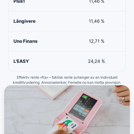
Plus1
11,46 %
50 
Långivere
11,46 %
20 
Uno Finans
12,71 %
10 
L'EASY
24,24 %
10 
Effektiv rente «fra» – faktisk rente avhenger av en individuell
kredittvurdering. Annonselenker; Femelle.no kan motta provisjon.