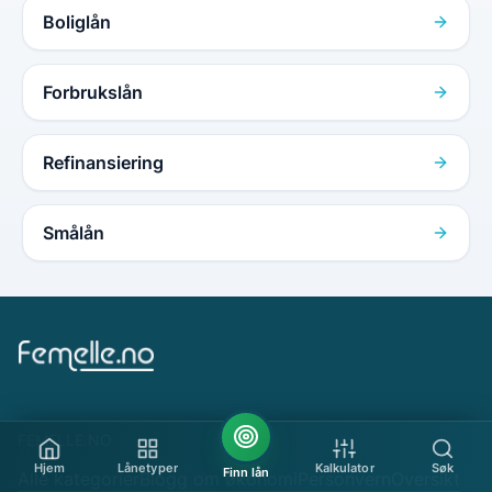
Boliglån
Forbrukslån
Refinansiering
Smålån
FEMELLE.NO
Hjem
Lånetyper
Kalkulator
Søk
Finn lån
Alle kategorier
Blogg om økonomi
Personvern
Oversikt