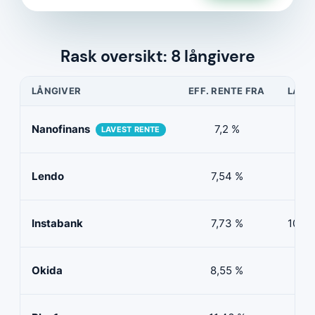
Rask oversikt: 8 långivere
LÅNGIVER
EFF. RENTE FRA
LÅNE
Nanofinans
7,2 %
5 0
LAVEST RENTE
Lendo
7,54 %
10 
Instabank
7,73 %
100 0
Okida
8,55 %
0