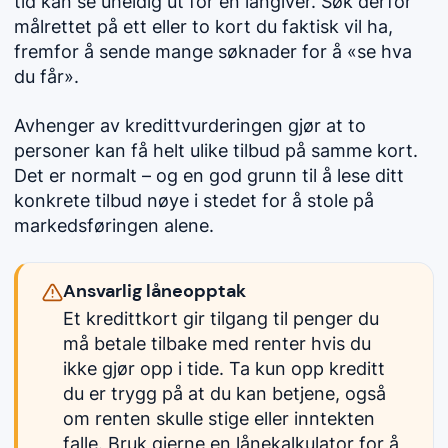
tid kan se uheldig ut for en långiver. Søk derfor
målrettet på ett eller to kort du faktisk vil ha,
fremfor å sende mange søknader for å «se hva
du får».
Avhenger av kredittvurderingen gjør at to
personer kan få helt ulike tilbud på samme kort.
Det er normalt – og en god grunn til å lese ditt
konkrete tilbud nøye i stedet for å stole på
markedsføringen alene.
Ansvarlig låneopptak
Et kredittkort gir tilgang til penger du
må betale tilbake med renter hvis du
ikke gjør opp i tide. Ta kun opp kreditt
du er trygg på at du kan betjene, også
om renten skulle stige eller inntekten
falle. Bruk gjerne en lånekalkulator for å