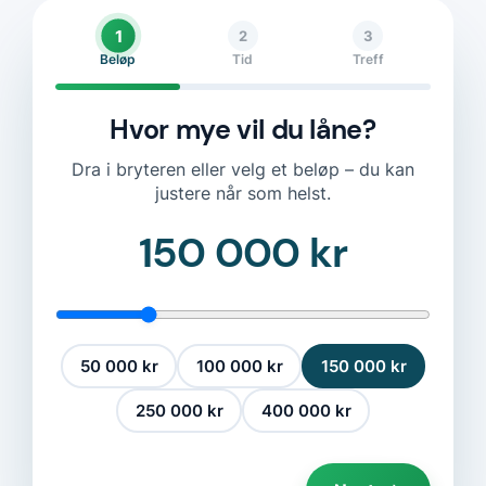
1
2
3
Beløp
Tid
Treff
Hvor mye vil du låne?
Dra i bryteren eller velg et beløp – du kan
justere når som helst.
150 000 kr
50 000 kr
100 000 kr
150 000 kr
250 000 kr
400 000 kr