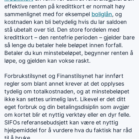
effektive renten på kredittkort er normalt høy
sammenlignet med for eksempel
boliglån
, og
kostnaden kan bli betydelig hvis du lar saldoen
stå ubetalt over tid. Den store fordelen med
kredittkort – den rentefrie perioden – gjelder bare
så lenge du betaler hele beløpet innen forfall.
Betaler du kun minstebeløpet, begynner renten å
løpe, og gjelden kan vokse raskt.
Forbrukstilsynet og Finanstilsynet har innført
regler som blant annet krever at det opplyses
tydelig om totalkostnaden, og at minstebeløpet
ikke kan settes urimelig lavt. Likevel er det ditt
eget forbruk og din betalingsdisiplin som avgjør
om kortet blir et nyttig verktøy eller en dyr felle.
SIFOs referansebudsjett kan være et nyttig
hjelpemiddel for å vurdere hva du faktisk har råd
til å bruke.