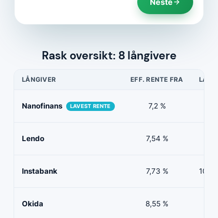
Neste
Rask oversikt: 8 långivere
LÅNGIVER
EFF. RENTE FRA
LÅNE
Nanofinans
7,2 %
5 0
LAVEST RENTE
Lendo
7,54 %
10 
Instabank
7,73 %
100 0
Okida
8,55 %
0