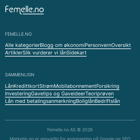
FEMELLE.NO
Alle kategorier
Blogg om økonomi
Personvern
Oversikt
Artikler
Slik vurderer vi lån
Sidekart
SAMMENLIGN
Lån
Kredittkort
Strøm
Mobilabonnement
Forsikring
Investering
Gavetips og Gaveideer
Teoriprøven
Lån med betalingsanmerkning
Boliglån
Bedriftslån
Femelle.no AS ©
2026
Marketin.no
er ansvarlig for
annonsering på Google
og
SEO