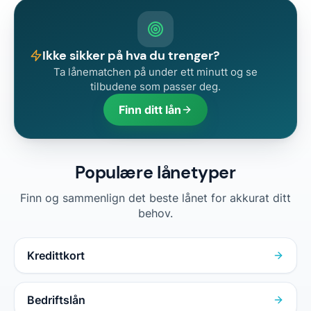
Ikke sikker på hva du trenger?
Ta lånematchen på under ett minutt og se
tilbudene som passer deg.
Finn ditt lån
Populære lånetyper
Finn og sammenlign det beste lånet for akkurat ditt
behov.
Kredittkort
Bedriftslån