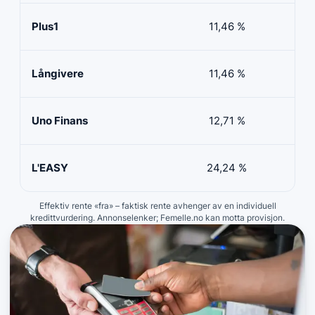
Plus1
11,46 %
50 
Långivere
11,46 %
20 
Uno Finans
12,71 %
10 
L'EASY
24,24 %
10 
Effektiv rente «fra» – faktisk rente avhenger av en individuell
kredittvurdering. Annonselenker; Femelle.no kan motta provisjon.