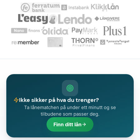
Ikke sikker på hva du trenger?
Ta lånematchen på under ett minutt og se
tilbudene som passer deg.
Finn ditt lån