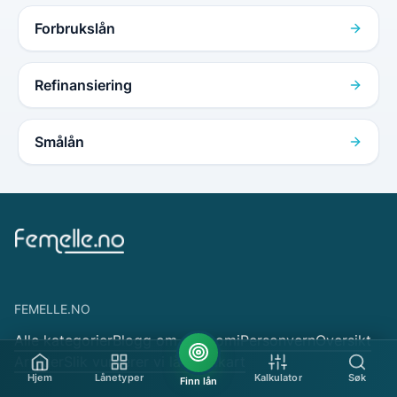
Forbrukslån
Refinansiering
Smålån
FEMELLE.NO
Alle kategorier
Blogg om økonomi
Personvern
Oversikt
Artikler
Slik vurderer vi lån
Sidekart
Hjem
Lånetyper
Kalkulator
Søk
Finn lån