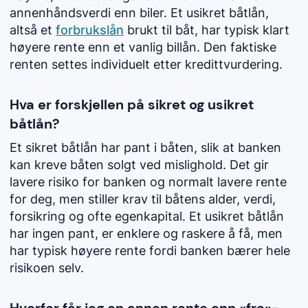
annenhåndsverdi enn biler. Et usikret båtlån,
altså et
forbrukslån
brukt til båt, har typisk klart
høyere rente enn et vanlig billån. Den faktiske
renten settes individuelt etter kredittvurdering.
Hva er forskjellen på sikret og usikret
båtlån?
Et sikret båtlån har pant i båten, slik at banken
kan kreve båten solgt ved mislighold. Det gir
lavere risiko for banken og normalt lavere rente
for deg, men stiller krav til båtens alder, verdi,
forsikring og ofte egenkapital. Et usikret båtlån
har ingen pant, er enklere og raskere å få, men
har typisk høyere rente fordi banken bærer hele
risikoen selv.
Hvorfor får jeg en annen rente enn «fra»-