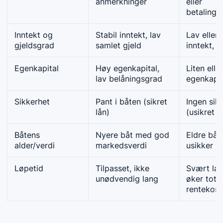
anmerkninger
eller
betaling
Inntekt og
Stabil inntekt, lav
Lav eller 
gjeldsgrad
samlet gjeld
inntekt, h
Egenkapital
Høy egenkapital,
Liten elle
lav belåningsgrad
egenkapit
Sikkerhet
Pant i båten (sikret
Ingen sik
lån)
(usikret l
Båtens
Nyere båt med god
Eldre bå
alder/verdi
markedsverdi
usikker v
Løpetid
Tilpasset, ikke
Svært lan
unødvendig lang
øker total
rentekos