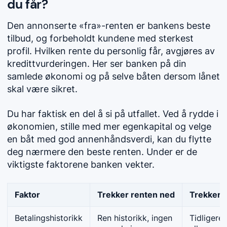
du får?
Den annonserte «fra»-renten er bankens beste
tilbud, og forbeholdt kundene med sterkest
profil. Hvilken rente du personlig får, avgjøres av
kredittvurderingen. Her ser banken på din
samlede økonomi og på selve båten dersom lånet
skal være sikret.
Du har faktisk en del å si på utfallet. Ved å rydde i
økonomien, stille med mer egenkapital og velge
en båt med god annenhåndsverdi, kan du flytte
deg nærmere den beste renten. Under er de
viktigste faktorene banken vekter.
Faktor
Trekker renten ned
Trekker 
Betalingshistorikk
Ren historikk, ingen
Tidligere 