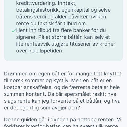
kredittvurdering. Inntekt,
betalingshistorikk, egenkapital og selve
båtens verdi og alder påvirker hvilken
rente du faktisk får tilbud om.
Hent inn tilbud fra flere banker før du
signerer. På et større båtlån kan selv et
lite renteavvik utgjøre titusener av kroner
over hele løpetiden.
Drømmen om egen båt er for mange tett knyttet
til norsk sommer og kystliv. Men en båt er en
kostbar anskaffelse, og de færreste betaler hele
summen kontant. Da blir spørsmålet raskt: hva
slags rente kan jeg forvente på et båtlån, og hva
er det egentlig som avgjør den?
Denne guiden går i dybden på nettopp renten. Vi
forklarer hvorfor båtlån kan ha svært ulik rente