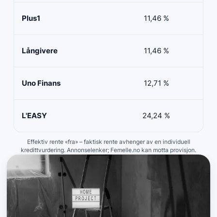
Plus1
11,46 %
50 
Långivere
11,46 %
20 
Uno Finans
12,71 %
10 
L'EASY
24,24 %
10 
Effektiv rente «fra» – faktisk rente avhenger av en individuell
kredittvurdering. Annonselenker; Femelle.no kan motta provisjon.