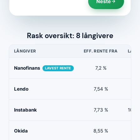
Neste
Rask oversikt: 8 långivere
LÅNGIVER
EFF. RENTE FRA
LÅNE
Nanofinans
7,2 %
5 0
LAVEST RENTE
Lendo
7,54 %
10 
Instabank
7,73 %
100 0
Okida
8,55 %
0