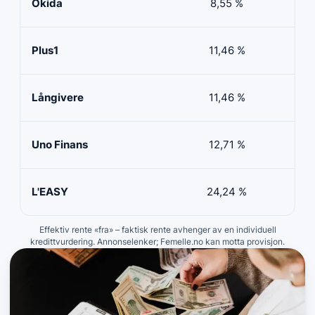
Okida
8,55 %
0
Plus1
11,46 %
50 
Långivere
11,46 %
20 
Uno Finans
12,71 %
10 
L'EASY
24,24 %
10 
Effektiv rente «fra» – faktisk rente avhenger av en individuell
kredittvurdering. Annonselenker; Femelle.no kan motta provisjon.