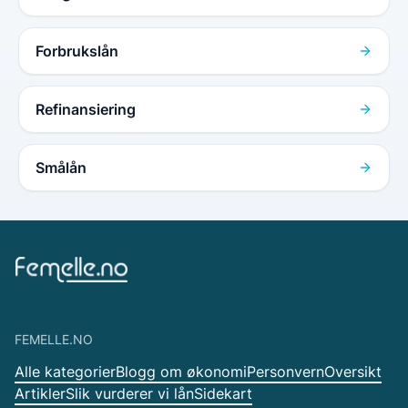
Forbrukslån
Refinansiering
Smålån
FEMELLE.NO
Alle kategorier
Blogg om økonomi
Personvern
Oversikt
Artikler
Slik vurderer vi lån
Sidekart