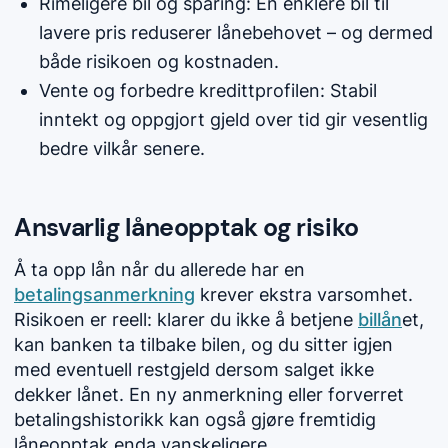
Rimeligere bil og sparing: En enklere bil til
lavere pris reduserer lånebehovet – og dermed
både risikoen og kostnaden.
Vente og forbedre kredittprofilen: Stabil
inntekt og oppgjort gjeld over tid gir vesentlig
bedre vilkår senere.
Ansvarlig låneopptak og risiko
Å ta opp lån når du allerede har en
betalingsanmerkning
krever ekstra varsomhet.
Risikoen er reell: klarer du ikke å betjene
billån
et,
kan banken ta tilbake bilen, og du sitter igjen
med eventuell restgjeld dersom salget ikke
dekker lånet. En ny anmerkning eller forverret
betalingshistorikk kan også gjøre fremtidig
låneopptak enda vanskeligere.