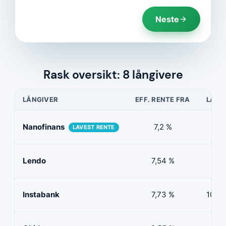
Neste
Rask oversikt: 8 långivere
LÅNGIVER
EFF. RENTE FRA
LÅNE
Nanofinans
7,2 %
5 0
LAVEST RENTE
Lendo
7,54 %
10 
Instabank
7,73 %
100 0