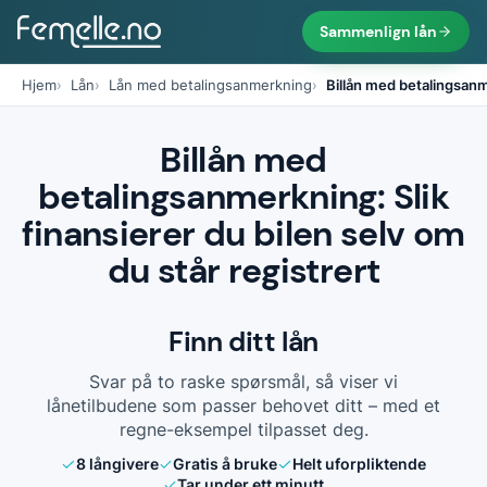
Sammenlign lån
Hjem
Lån
Lån med betalingsanmerkning
Billån med betalingsan
Billån med
betalingsanmerkning: Slik
finansierer du bilen selv om
du står registrert
Finn ditt lån
Svar på to raske spørsmål, så viser vi
lånetilbudene som passer behovet ditt – med et
regne-eksempel tilpasset deg.
8
långivere
Gratis å bruke
Helt uforpliktende
Tar under ett minutt