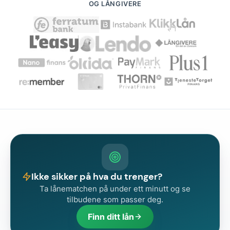
OG LÅNGIVERE
Ikke sikker på hva du trenger?
Ta lånematchen på under ett minutt og se
tilbudene som passer deg.
Finn ditt lån