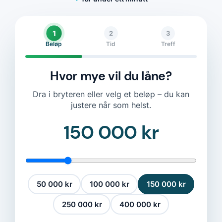
1
2
3
Beløp
Tid
Treff
Hvor mye vil du låne?
Dra i bryteren eller velg et beløp – du kan
justere når som helst.
150 000 kr
50 000 kr
100 000 kr
150 000 kr
250 000 kr
400 000 kr