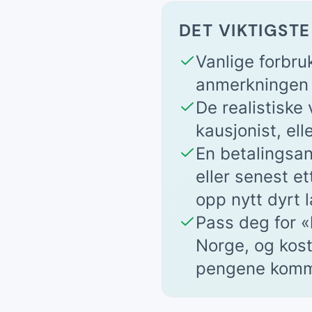
DET VIKTIGSTE
Vanlige forbru
anmerkningen s
De realistiske 
kausjonist, ell
En betalingsan
eller senest et
opp nytt dyrt l
Pass deg for «l
Norge, og kost
pengene komm