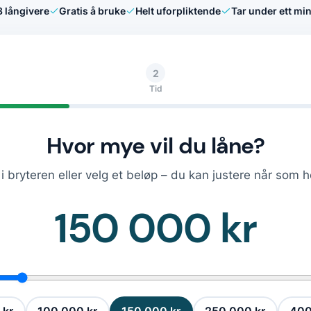
8
långivere
Gratis å bruke
Helt uforpliktende
Tar under ett min
2
Tid
Hvor mye vil du låne?
i bryteren eller velg et beløp – du kan justere når som h
150 000 kr