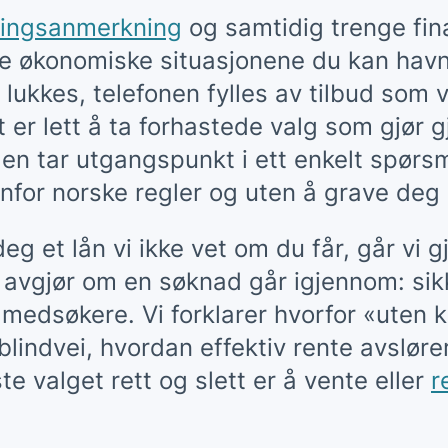
lingsanmerkning
og samtidig trenge fin
 økonomiske situasjonene du kan havne
 lukkes, telefonen fylles av tilbud som vi
 er lett å ta forhastede valg som gjør 
en tar utgangspunkt i ett enkelt spørs
nenfor norske regler og uten å grave de
 deg et lån vi ikke vet om du får, går vi 
vgjør om en søknad går igjennom: sik
medsøkere. Vi forklarer hvorfor «uten k
 blindvei, hvordan effektiv rente avslør
e valget rett og slett er å vente eller
r