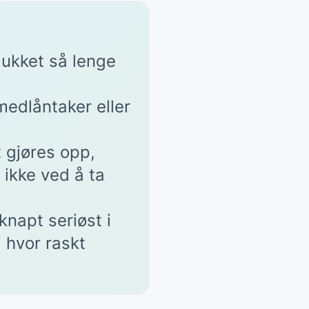
elukket så lenge
 medlåntaker eller
 gjøres opp,
 ikke ved å ta
knapt seriøst i
i hvor raskt