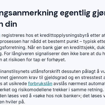
ingsanmerkning egentlig gj
n din
g
registreres hos et kredittopplysningsbyrå etter at
prosessen har nådd et bestemt punkt – typisk etter
ggsforretning. Når en bank gjør en kredittsjekk, d
g. For långiveren signaliserer den ikke bare at du h
at risikoen for tap er forhøyet.
inanstilsynets utlånsforskrift dessuten pålagt å v
net gjennom krav til gjeldsgrad og en stresstest a
is at usikrede
forbrukslån
avslås nærmest automati
verket og risikomodellene trekker i samme retning. 
lden løses ved å «søke hos nok banker»; det løses 
n hviler på.