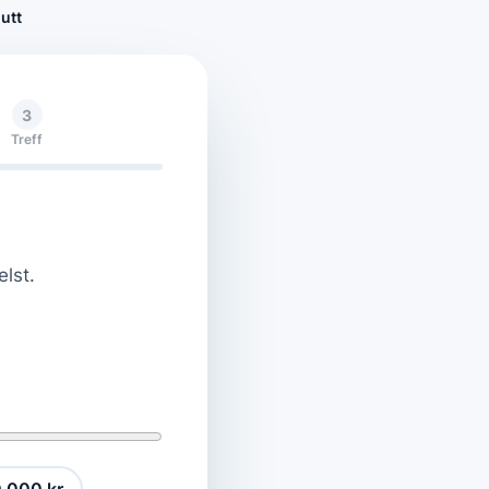
utt
3
Treff
elst.