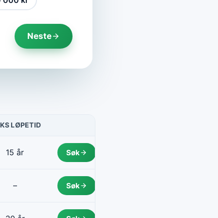
 000 kr
Neste
KS LØPETID
HANDLING
15 år
Søk
–
Søk