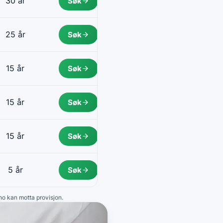
30 år
Søk
25 år
Søk
15 år
Søk
15 år
Søk
15 år
Søk
5 år
Søk
.no kan motta provisjon.