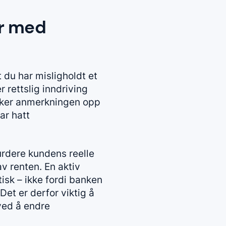
ør med
 du har misligholdt et
 rettslig inndriving
ukker anmerkningen opp
ar hatt
urdere kundens reelle
v renten. En aktiv
sk – ikke fordi banken
Det er derfor viktig å
ved å endre