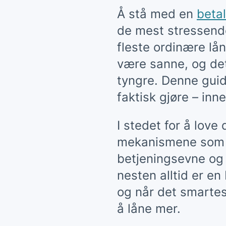
Å stå med en
beta
de mest stressende
fleste ordinære lån
være sanne, og det
tyngre. Denne guid
faktisk gjøre – in
I stedet for å love
mekanismene som a
betjeningsevne og 
nesten alltid er en
og når det smartest
å låne mer.