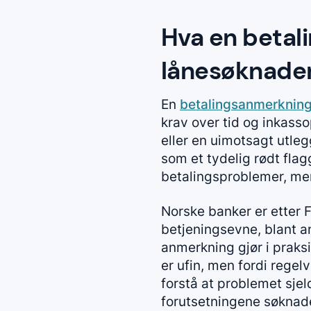
Hva en betal
lånesøknade
En
betalingsanmerknin
krav over tid og inkasso
eller en uimotsagt utle
som et tydelig rødt flag
betalingsproblemer, men 
Norske banker er etter F
betjeningsevne, blant an
anmerkning gjør i praks
er ufin, men fordi regel
forstå at problemet sje
forutsetningene søknade