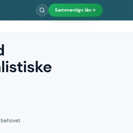
Sammenlign lån
d
listiske
r behovet