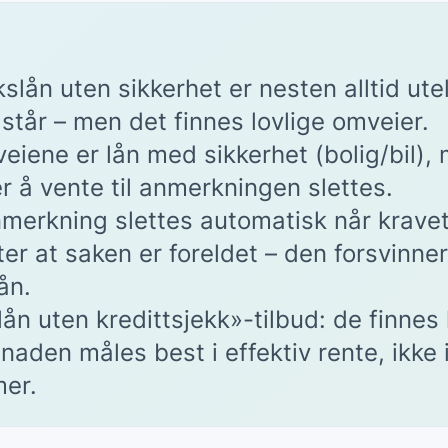
kslån uten sikkerhet er nesten alltid ut
tår – men det finnes lovlige omveier.
veiene er lån med sikkerhet (bolig/bil),
er å vente til anmerkningen slettes.
merkning slettes automatisk når kravet
ter at saken er foreldet – den forsvinner
ån.
ån uten kredittsjekk»-tilbud: de finnes 
naden måles best i effektiv rente, ikke 
er.