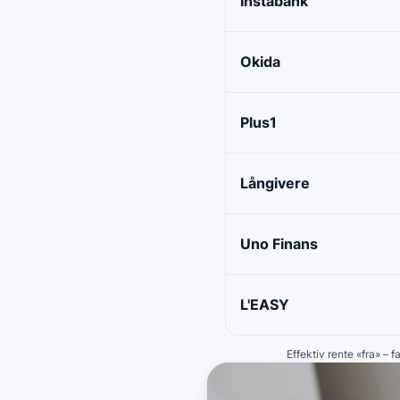
Instabank
Okida
Plus1
Långivere
Uno Finans
L'EASY
Effektiv rente «fra» – 