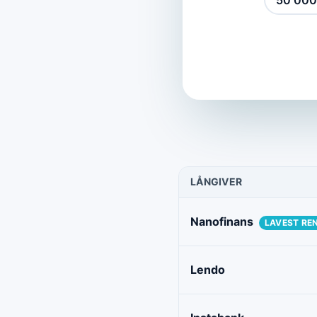
50 000
LÅNGIVER
Nanofinans
LAVEST RE
Lendo