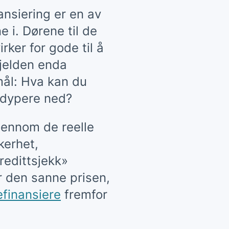
ansiering er en av
 i. Dørene til de
rker for gode til å
gjelden enda
mål: Hva kan du
g dypere ned?
gjennom de reelle
kerhet,
redittsjekk»
er den sanne prisen,
efinansiere
fremfor