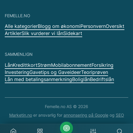
FEMELLE.NO
Alle kategorier
Blogg om økonomi
Personvern
Oversikt
Artikler
Slik vurderer vi lån
Sidekart
SAMMENLIGN
Lån
Kredittkort
Strøm
Mobilabonnement
Forsikring
Investering
Gavetips og Gaveideer
Teoriprøven
Lån med betalingsanmerkning
Boliglån
Bedriftslån
Femelle.no AS ©
2026
Marketin.no
er ansvarlig for
annonsering på Google
og
SEO