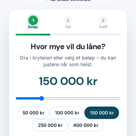
1
2
3
Beløp
Tid
Treff
Hvor mye vil du låne?
Dra i bryteren eller velg et beløp – du kan
justere når som helst.
150 000 kr
50 000 kr
100 000 kr
150 000 kr
250 000 kr
400 000 kr