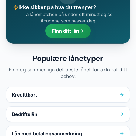
Ikke sikker på hva du trenger?
Ta lånematchen på under ett minutt og se
tilbudene som passer deg.
Finn ditt lån
Populære lånetyper
Finn og sammenlign det beste lånet for akkurat ditt
behov.
Kredittkort
Bedriftslån
Lån med betalingsanmerkning