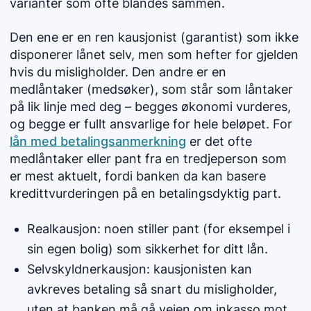
varianter som ofte blandes sammen.
Den ene er en ren kausjonist (garantist) som ikke
disponerer lånet selv, men som hefter for gjelden
hvis du misligholder. Den andre er en
medlåntaker (medsøker), som står som låntaker
på lik linje med deg – begges økonomi vurderes,
og begge er fullt ansvarlige for hele beløpet. For
lån med betalingsanmerkning
er det ofte
medlåntaker eller pant fra en tredjeperson som
er mest aktuelt, fordi banken da kan basere
kredittvurderingen på en betalingsdyktig part.
Realkausjon: noen stiller pant (for eksempel i
sin egen bolig) som sikkerhet for ditt lån.
Selvskyldnerkausjon: kausjonisten kan
avkreves betaling så snart du misligholder,
uten at banken må gå veien om inkasso mot