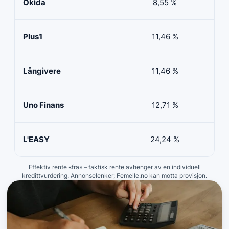
Okida
8,55 %
0
Plus1
11,46 %
50 
Långivere
11,46 %
20 
Uno Finans
12,71 %
10 
L'EASY
24,24 %
10 
Effektiv rente «fra» – faktisk rente avhenger av en individuell
kredittvurdering. Annonselenker; Femelle.no kan motta provisjon.