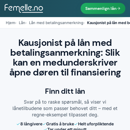
Sammenlign lån
Hjem
Lån
Lån med betalingsanmerkning
Kausjonist på lån med b
Kausjonist på lån med
betalingsanmerkning: Slik
kan en medunderskriver
åpne døren til finansiering
Finn ditt lån
Svar på to raske spørsmål, så viser vi
lånetilbudene som passer behovet ditt – med et
regne-eksempel tilpasset deg.
8
långivere
Gratis å bruke
Helt uforpliktende
Tar under ett minutt