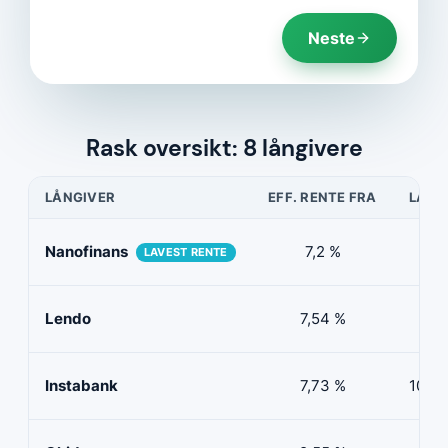
Neste
Rask oversikt: 8 långivere
LÅNGIVER
EFF. RENTE FRA
LÅNE
Nanofinans
7,2 %
5 0
LAVEST RENTE
Lendo
7,54 %
10 
Instabank
7,73 %
100 0