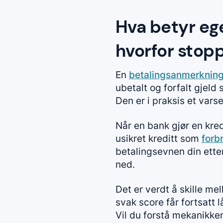
Hva betyr eg
hvorfor stop
En
betalingsanmerknin
ubetalt og forfalt gjeld 
Den er i praksis et vars
Når en bank gjør en kred
usikret kreditt som
forb
betalingsevnen din ette
ned.
Det er verdt å skille m
svak score får fortsatt 
Vil du forstå mekanikken