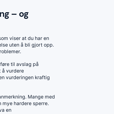
ng – og
som viser at du har en
lse uten å bli gjort opp.
problemer.
føre til avslag på
t å vurdere
en vurderingen kraftig
iv anmerkning. Mange med
en mye hardere sperre.
hva en