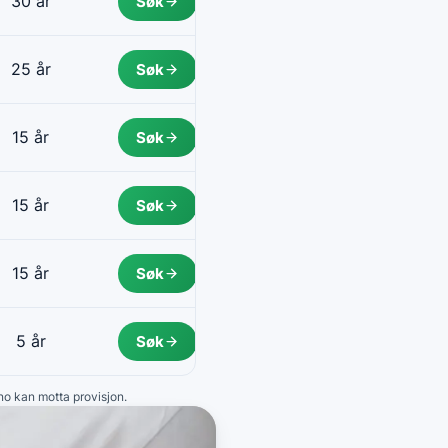
30 år
Søk
25 år
Søk
15 år
Søk
15 år
Søk
15 år
Søk
5 år
Søk
.no kan motta provisjon.