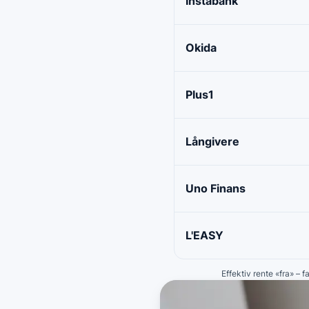
Instabank
Okida
Plus1
Långivere
Uno Finans
L'EASY
Effektiv rente «fra» – 