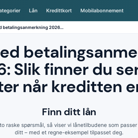
ategorier
Lån
Kredittkort
Mobilabonnement
d betalingsanmerkning 2026
…
ed betalingsanme
: Slik finner du se
er når kreditten e
Finn ditt lån
to raske spørsmål, så viser vi lånetilbudene som passe
ditt – med et regne-eksempel tilpasset deg.