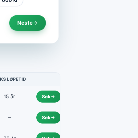
 000 kr
Neste
KS LØPETID
HANDLING
15 år
Søk
–
Søk