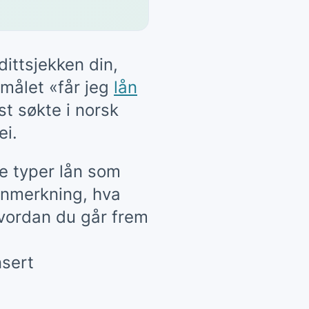
ttsjekken din,
smålet «får jeg
lån
st søkte i norsk
ei.
ke typer lån som
 anmerkning, hva
 hvordan du går frem
nsert