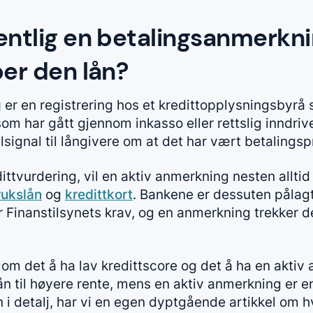
entlig en betalingsanmerkni
per den lån?
g
er en registrering hos et kredittopplysningsbyrå 
som har gått gjennom inkasso eller rettslig inndrive
elsignal til långivere om at det har vært betalings
ittvurdering, vil en aktiv anmerkning nesten alltid 
rukslån
og
kredittkort
. Bankene er dessuten pålag
r Finanstilsynets krav, og en anmerkning trekker d
ellom det å ha lav kredittscore og det å ha en akt
lån til høyere rente, mens en aktiv anmerkning er 
 i detalj, har vi en egen dyptgående artikkel om 