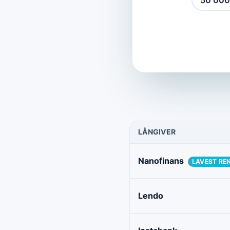
50 000
LÅNGIVER
Nanofinans
LAVEST RE
Lendo