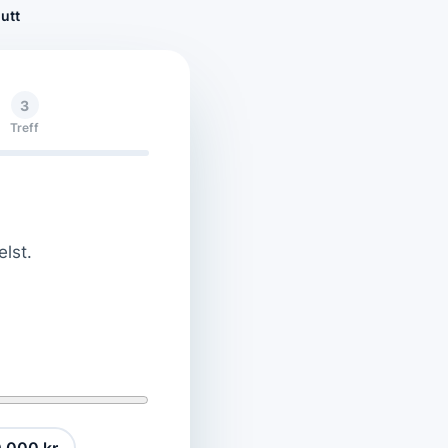
utt
3
Treff
elst.