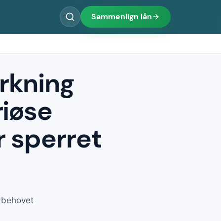
Sammenlign lån
rkning
riøse
r sperret
r behovet