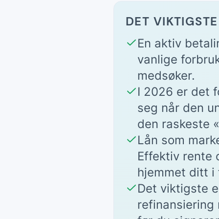
DET VIKTIGSTE
En aktiv betal
vanlige forbru
medsøker.
I 2026 er det 
seg når den un
den raskeste «
Lån som marke
Effektiv rente 
hjemmet ditt i 
Det viktigste 
refinansiering