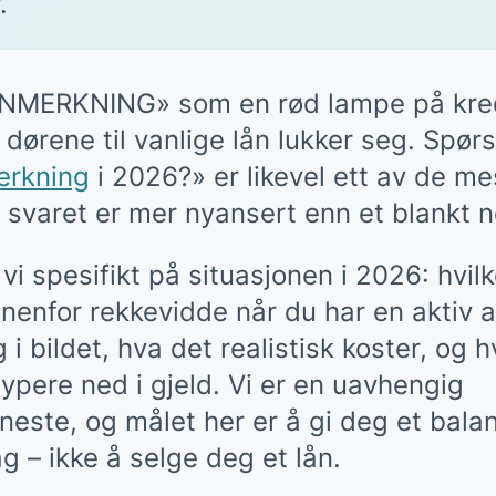
.
MERKNING» som en rød lampe på kredi
dørene til vanlige lån lukker seg. Spør
erkning
i 2026?» er likevel ett av de me
 svaret er mer nyansert enn et blankt n
vi spesifikt på situasjonen i 2026: hvil
nnenfor rekkevidde når du har en aktiv
i bildet, hva det realistisk koster, og
ypere ned i gjeld. Vi er en uavhengig
este, og målet her er å gi deg et bala
g – ikke å selge deg et lån.