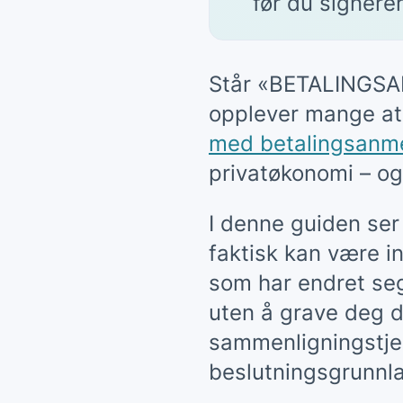
før du signerer
Står «BETALINGSAN
opplever mange at 
med betalingsanm
privatøkonomi – og
I denne guiden ser 
faktisk kan være i
som har endret seg 
uten å grave deg d
sammenligningstjen
beslutningsgrunnla