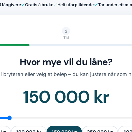
8
långivere
Gratis å bruke
Helt uforpliktende
Tar under ett min
2
Tid
Hvor mye vil du låne?
i bryteren eller velg et beløp – du kan justere når som h
150 000 kr