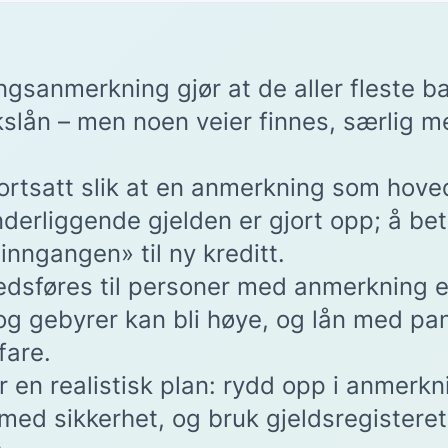
ingsanmerkning gjør at de aller fleste b
kslån – men noen veier finnes, særlig me
fortsatt slik at en anmerkning som hoved
derliggende gjelden er gjort opp; å bet
inngangen» til ny kreditt.
dsføres til personer med anmerkning er
og gebyrer kan bli høye, og lån med pant
fare.
er en realistisk plan: rydd opp i anmerk
 med sikkerhet, og bruk gjeldsregisteret