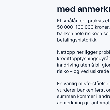
med anmerk
Et
smålån
er i praksis et
50 000–100 000 kroner, av
banken hele risikoen se
betalingshistorikk.
Nettopp her ligger prob
kredittopplysningsbyråe
inndriving uten å bli gj
risiko – og ved usikred
En vanlig misforståelse er
vurderer banken først o
summen kommer i andre 
anmerkning gir automati