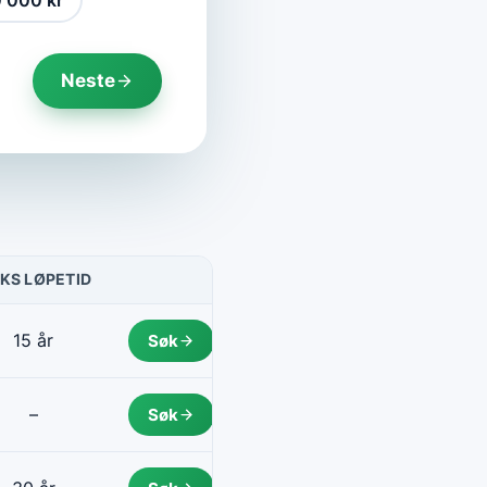
 000 kr
Neste
KS LØPETID
HANDLING
15 år
Søk
–
Søk