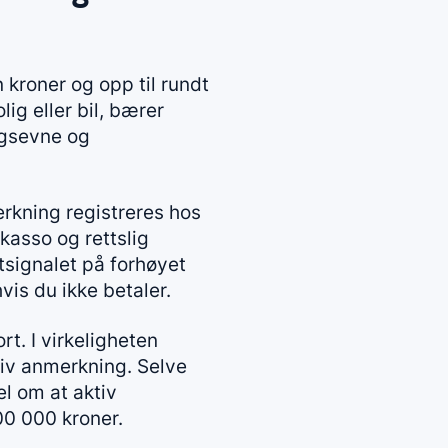
n kroner og opp til rundt
lig eller bil, bærer
ngsevne og
erkning registreres hos
kasso og rettslig
ltsignalet på forhøyet
vis du ikke betaler.
ort. I virkeligheten
tiv anmerkning. Selve
l om at aktiv
00 000 kroner.