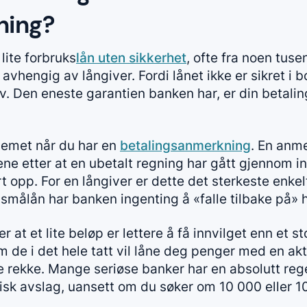
ning?
 lite forbruks
lån uten sikkerhet
, ofte fra noen tuse
hengig av långiver. Fordi lånet ikke er sikret i bo
lv. Den eneste garantien banken har, er din betali
lemet når du har en
betalingsanmerkning
. En anm
ne etter at en ubetalt regning har gått gjennom in
ort opp. For en långiver er dette det sterkeste enke
e
smålån
har banken ingenting å «falle tilbake på» h
 at et lite beløp er lettere å få innvilget enn et st
m de i det hele tatt vil låne deg penger med en ak
rekke. Mange seriøse banker har en absolutt rege
sk avslag, uansett om du søker om 10 000 eller 1