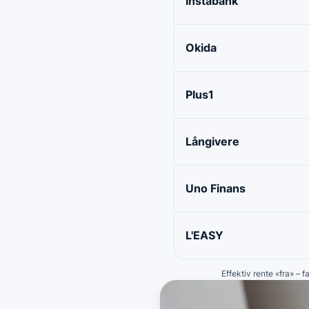
Instabank
Okida
Plus1
Långivere
Uno Finans
L'EASY
Effektiv rente «fra» – 