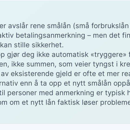
er avslår rene smålån (små forbrukslån 
aktiv betalingsanmerkning – men det fin
kan stille sikkerhet.
løp gjør deg ikke automatisk «tryggere» 
n, ikke summen, som veier tyngst i kre
 av eksisterende gjeld er ofte et mer rea
ernativ enn å ta opp et nytt smålån op
til personer med anmerkning er typisk 
m om et nytt lån faktisk løser problemet