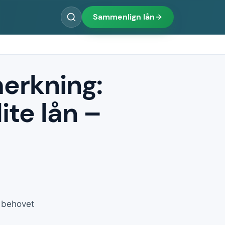
Sammenlign lån
erkning:
ite lån –
r behovet