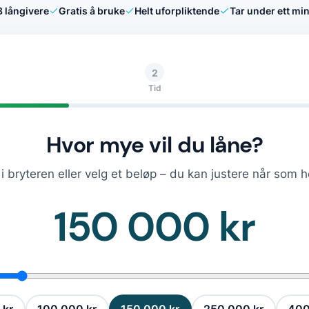
8
långivere
Gratis å bruke
Helt uforpliktende
Tar under ett min
2
Tid
Hvor mye vil du låne?
i bryteren eller velg et beløp – du kan justere når som h
150 000 kr