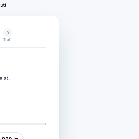
utt
3
Treff
elst.