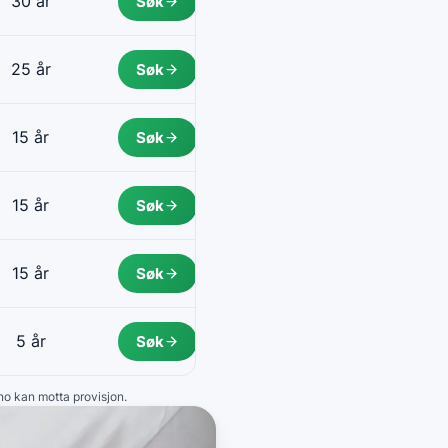
30 år
Søk
25 år
Søk
15 år
Søk
15 år
Søk
15 år
Søk
5 år
Søk
.no kan motta provisjon.