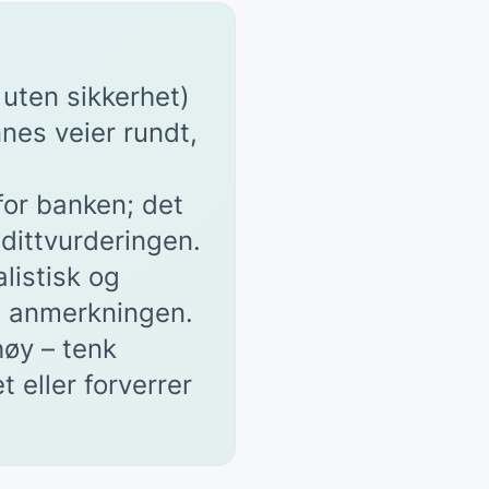
uten sikkerhet)
nes veier rundt,
for banken; det
dittvurderingen.
listisk og
på anmerkningen.
høy – tenk
 eller forverrer