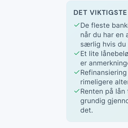
DET VIKTIGSTE
De fleste bank
når du har en 
særlig hvis du 
Et lite lånebe
er anmerkninge
Refinansiering
rimeligere alt
Renten på lån 
grundig gjenno
det.