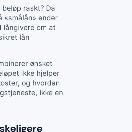
 beløp raskt? Da
å «
smålån
» ender
l långivere om at
sikret lån
ombinerer ønsket
løpet ikke hjelper
 koster, og hvordan
gstjeneste, ikke en
nskeligere