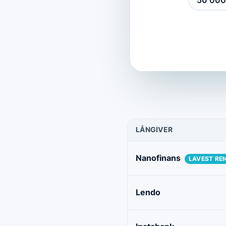
50 000
LÅNGIVER
Nanofinans
LAVEST RE
Lendo