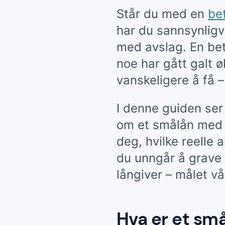
Står du med en
be
har du sannsynligv
med avslag. En bet
noe har gått galt øk
vanskeligere å få – 
I denne guiden ser
om et
smålån
med e
deg, hvilke reelle 
du unngår å grave 
långiver – målet vå
Hva er et små