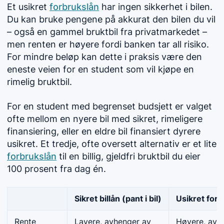
Et usikret
forbrukslån
har ingen sikkerhet i bilen.
Du kan bruke pengene på akkurat den bilen du vil
– også en gammel bruktbil fra privatmarkedet –
men renten er høyere fordi banken tar all risiko.
For mindre beløp kan dette i praksis være den
eneste veien for en student som vil kjøpe en
rimelig bruktbil.
For en student med begrenset budsjett er valget
ofte mellom en nyere bil med sikret, rimeligere
finansiering, eller en eldre bil finansiert dyrere
usikret. Et tredje, ofte oversett alternativ er et lite
forbrukslån
til en billig, gjeldfri bruktbil du eier
100 prosent fra dag én.
Sikret billån (pant i bil)
Usikret forb
Rente
Lavere, avhenger av
Høyere, avh