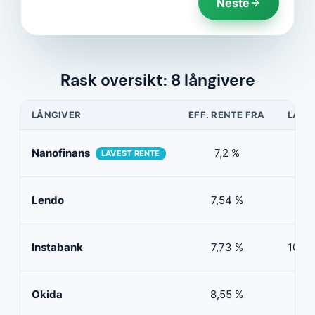
Neste
Rask oversikt: 8 långivere
LÅNGIVER
EFF. RENTE FRA
LÅNE
Nanofinans
7,2 %
5 0
LAVEST RENTE
Lendo
7,54 %
10 
Instabank
7,73 %
100 0
Okida
8,55 %
0