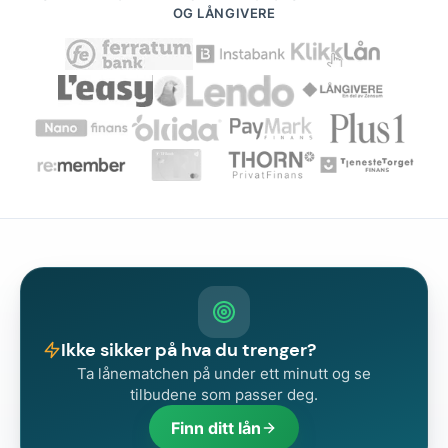
OG LÅNGIVERE
Ikke sikker på hva du trenger?
Ta lånematchen på under ett minutt og se
tilbudene som passer deg.
Finn ditt lån