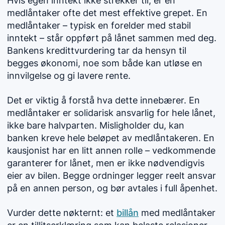
Hvis egen inntekt ikke strekker til, er en
medlåntaker ofte det mest effektive grepet. En
medlåntaker – typisk en forelder med stabil
inntekt – står oppført på lånet sammen med deg.
Bankens kredittvurdering tar da hensyn til
begges økonomi, noe som både kan utløse en
innvilgelse og gi lavere rente.
Det er viktig å forstå hva dette innebærer. En
medlåntaker er solidarisk ansvarlig for hele lånet,
ikke bare halvparten. Misligholder du, kan
banken kreve hele beløpet av medlåntakeren. En
kausjonist har en litt annen rolle – vedkommende
garanterer for lånet, men er ikke nødvendigvis
eier av bilen. Begge ordninger legger reelt ansvar
på en annen person, og bør avtales i full åpenhet.
Vurder dette nøkternt: et
billån
med medlåntaker