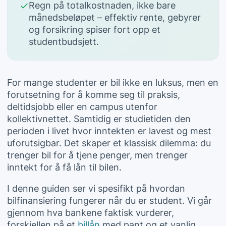
Regn på totalkostnaden, ikke bare
månedsbeløpet – effektiv rente, gebyrer
og forsikring spiser fort opp et
studentbudsjett.
For mange studenter er bil ikke en luksus, men en
forutsetning for å komme seg til praksis,
deltidsjobb eller en campus utenfor
kollektivnettet. Samtidig er studietiden den
perioden i livet hvor inntekten er lavest og mest
uforutsigbar. Det skaper et klassisk dilemma: du
trenger bil for å tjene penger, men trenger
inntekt for å få lån til bilen.
I denne guiden ser vi spesifikt på hvordan
bilfinansiering fungerer når du er student. Vi går
gjennom hva bankene faktisk vurderer,
forskjellen på et
billån
med pant og et vanlig