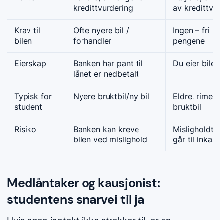
kredittvurdering
av kredittvu
Krav til
Ofte nyere bil /
Ingen – fri b
bilen
forhandler
pengene
Eierskap
Banken har pant til
Du eier bilen 
lånet er nedbetalt
Typisk for
Nyere bruktbil/ny bil
Eldre, rimeli
student
bruktbil
Risiko
Banken kan kreve
Misligholdt g
bilen ved mislighold
går til inkas
Medlåntaker og kausjonist:
studentens snarvei til ja