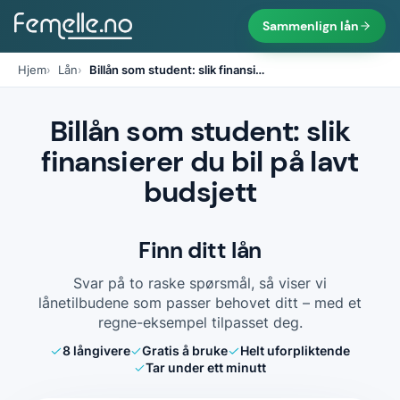
Sammenlign lån
Hjem
Lån
Billån som student: slik finansi
…
Billån som student: slik
finansierer du bil på lavt
budsjett
Finn ditt lån
Svar på to raske spørsmål, så viser vi
lånetilbudene som passer behovet ditt – med et
regne-eksempel tilpasset deg.
8
långivere
Gratis å bruke
Helt uforpliktende
Tar under ett minutt