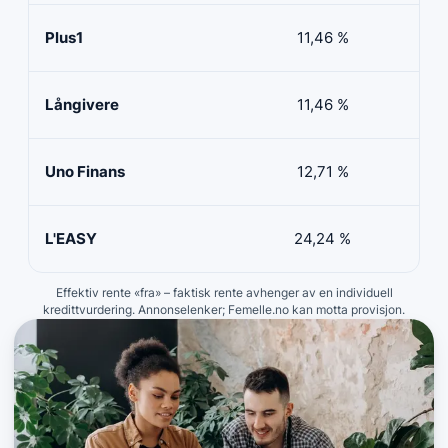
Plus1
11,46 %
50 
Långivere
11,46 %
20 
Uno Finans
12,71 %
10 
L'EASY
24,24 %
10 
Effektiv rente «fra» – faktisk rente avhenger av en individuell
kredittvurdering. Annonselenker; Femelle.no kan motta provisjon.