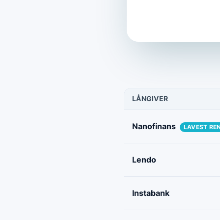
LÅNGIVER
Nanofinans
LAVEST RE
Lendo
Instabank