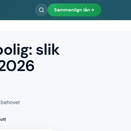
Sammenlign lån
lig: slik
i 2026
r behovet
utt