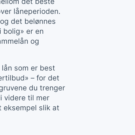
 mellom det beste
over låneperioden.
, og det belønnes
 bolig» er en
rammelån og
 lån som er best
ertilbud» – for det
lgruvene du trenger
 videre til mer
t eksempel slik at