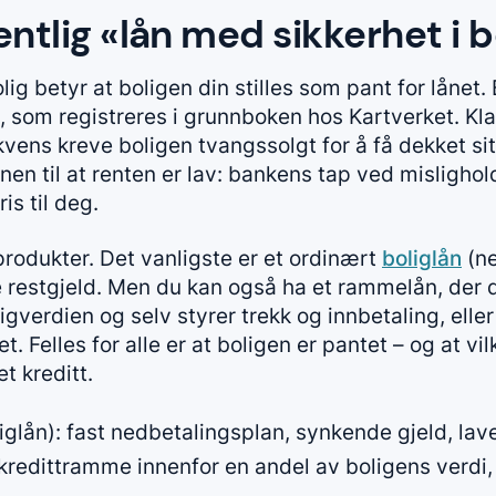
ntlig «lån med sikkerhet i b
lig betyr at boligen din stilles som pant for lånet.
 som registreres i grunnboken hos Kartverket. Klar
kvens kreve boligen tvangssolgt for å få dekket s
nen til at renten er lav: bankens tap ved mislighol
ris til deg.
rodukter. Det vanligste er et ordinært
boliglån
(ne
 restgjeld. Men du kan også ha et rammelån, der 
igverdien og selv styrer trekk og innbetaling, elle
t. Felles for alle er at boligen er pantet – og at vi
t kreditt.
glån): fast nedbetalingsplan, synkende gjeld, lave
redittramme innenfor en andel av boligens verdi, o