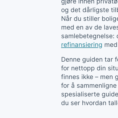
gjøre innen privatø
og det dårligste ti
Når du stiller bol
med en av de laves
samlebetegnelse: d
refinansiering
med 
Denne guiden tar f
for nettopp din situ
finnes ikke – men 
for å sammenligne 
spesialiserte guide
du ser hvordan tall