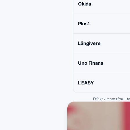
Okida
Plus1
Långivere
Uno Finans
L'EASY
Effektiv rente «fra» – 