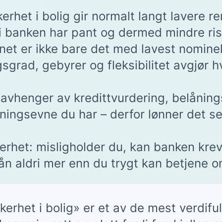
erhet i bolig gir normalt langt lavere r
di banken har pant og dermed mindre ris
net er ikke bare det med lavest nominell
sgrad, gebyrer og fleksibilitet avgjør h
 avhenger av kredittvurdering, belånin
ningsevne du har – derfor lønner det se
kerhet: misligholder du, kan banken kre
ån aldri mer enn du trygt kan betjene o
kerhet i bolig» er et av de mest verdifu