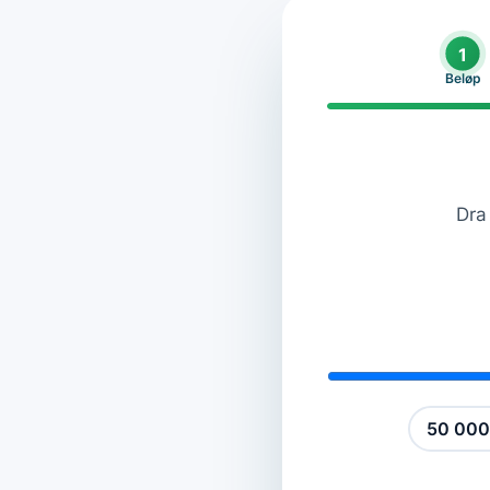
1
Beløp
Dra 
50 000