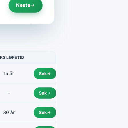
Neste
KS LØPETID
HANDLING
15 år
Søk
–
Søk
30 år
Søk