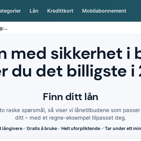
ategorier
Lån
Kredittkort
Mobilabonnement
g:
…
n med sikkerhet i bo
r du det billigste 
Finn ditt lån
to raske spørsmål, så viser vi lånetilbudene som passe
ditt – med et regne-eksempel tilpasset deg.
8
långivere
Gratis å bruke
Helt uforpliktende
Tar under ett min