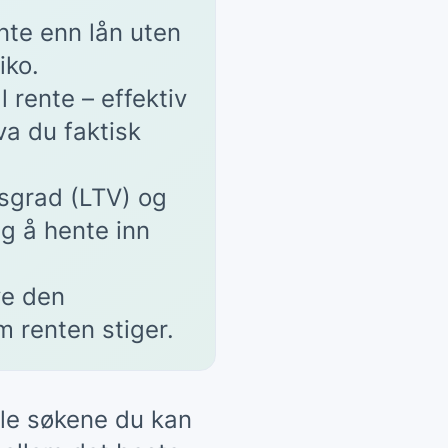
ente enn lån uten
iko.
 rente – effektiv
va du faktisk
gsgrad (LTV) og
g å hente inn
ve den
m renten stiger.
lle søkene du kan