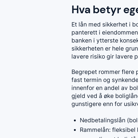
Hva betyr ege
Et lån med sikkerhet i bo
panterett i eiendommen,
banken i ytterste konse
sikkerheten er hele grun
lavere risiko gir lavere p
Begrepet rommer flere p
fast termin og synkende
innenfor en andel av bol
gjeld ved å øke boliglåne
gunstigere enn for usikre
Nedbetalingslån (boli
Rammelån: fleksibel k