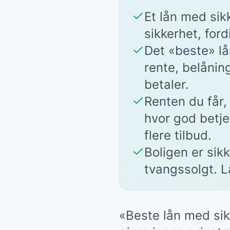
Et lån med sikk
sikkerhet, for
Det «beste» lå
rente, belåning
betaler.
Renten du får,
hvor god betje
flere tilbud.
Boligen er sik
tvangssolgt. L
«Beste lån med sik