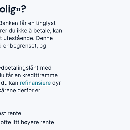
olig»?
 Banken får en tinglyst
er du ikke å betale, kan
itt utestående. Denne
d er begrenset, og
dbetalingslån) med
du får en kredittramme
r du kan
refinansiere
dyr
lkårene derfor er
st rente.
fte litt høyere rente