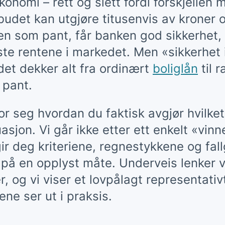
konomi – rett og slett fordi forskjellen
lbudet kan utgjøre titusenvis av kroner 
igen som pant, får banken god sikkerhet
te rentene i markedet. Men «sikkerhet i
et dekker alt fra ordinært
boliglån
til 
pant.
or seg hvordan du faktisk avgjør hvilket
asjon. Vi går ikke etter ett enkelt «vinn
gir deg kriteriene, regnestykkene og fal
på en opplyst måte. Underveis lenker vi
r, og vi viser et lovpålagt representativ
ene ser ut i praksis.