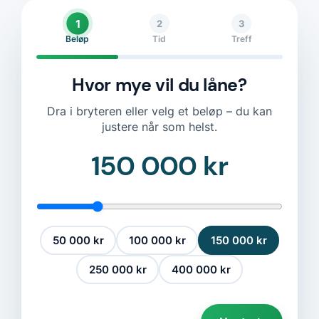
1
2
3
Beløp
Tid
Treff
Hvor mye vil du låne?
Dra i bryteren eller velg et beløp – du kan
justere når som helst.
150 000 kr
50 000 kr
100 000 kr
150 000 kr
250 000 kr
400 000 kr