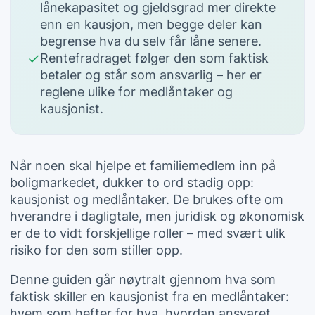
lånekapasitet og gjeldsgrad mer direkte
enn en kausjon, men begge deler kan
begrense hva du selv får låne senere.
Rentefradraget følger den som faktisk
betaler og står som ansvarlig – her er
reglene ulike for medlåntaker og
kausjonist.
Når noen skal hjelpe et familiemedlem inn på
boligmarkedet, dukker to ord stadig opp:
kausjonist og medlåntaker. De brukes ofte om
hverandre i dagligtale, men juridisk og økonomisk
er de to vidt forskjellige roller – med svært ulik
risiko for den som stiller opp.
Denne guiden går nøytralt gjennom hva som
faktisk skiller en kausjonist fra en medlåntaker:
hvem som hefter for hva, hvordan ansvaret