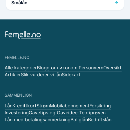
Smålån
FEMELLE.NO
Alle kategorier
Blogg om økonomi
Personvern
Oversikt
Artikler
Slik vurderer vi lån
Sidekart
SAMMENLIGN
Lån
Kredittkort
Strøm
Mobilabonnement
Forsikring
Investering
Gavetips og Gaveideer
Teoriprøven
Lån med betalingsanmerkning
Boliglån
Bedriftslån