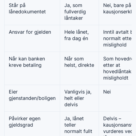
Står på
Ja, som
Nei, bare på
lånedokumentet
fullverdig
kausjonserklæ
låntaker
Ansvar for gjelden
Hele lånet,
Inntil avtalt b
fra dag én
normalt etter
mislighold
Når kan banken
Når som
Som hovedreg
kreve betaling
helst, direkte
etter at
hovedlåntaker
misligholdt
Eier
Vanligvis ja,
Nei
gjenstanden/boligen
helt eller
delvis
Påvirker egen
Ja, lånet
Delvis –
gjeldsgrad
teller
kausjonsansva
normalt fullt
vurderes ved 