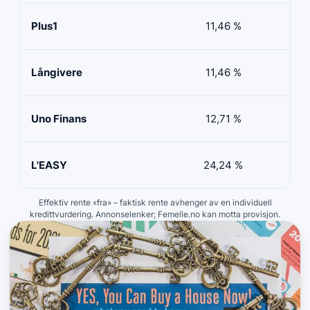
Plus1
11,46 %
50 
Långivere
11,46 %
20 
Uno Finans
12,71 %
10 
L'EASY
24,24 %
10 
Effektiv rente «fra» – faktisk rente avhenger av en individuell
kredittvurdering. Annonselenker; Femelle.no kan motta provisjon.