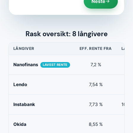
Neste
Rask oversikt: 8 långivere
LÅNGIVER
EFF. RENTE FRA
LÅNE
Nanofinans
7,2 %
5 0
LAVEST RENTE
Lendo
7,54 %
10 
Instabank
7,73 %
100 0
Okida
8,55 %
0