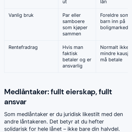
ut
lån
Vanlig bruk
Par eller
Foreldre som 
samboere
barn inn på
som kjøper
boligmarkede
sammen
Rentefradrag
Hvis man
Normalt ikke,
faktisk
mindre kausjo
betaler og er
må betale
ansvarlig
Medlåntaker: fullt eierskap, fullt
ansvar
Som medlåntaker er du juridisk likestilt med den
andre låntakeren. Det betyr at du hefter
solidarisk for hele lånet – ikke bare din halvdel.