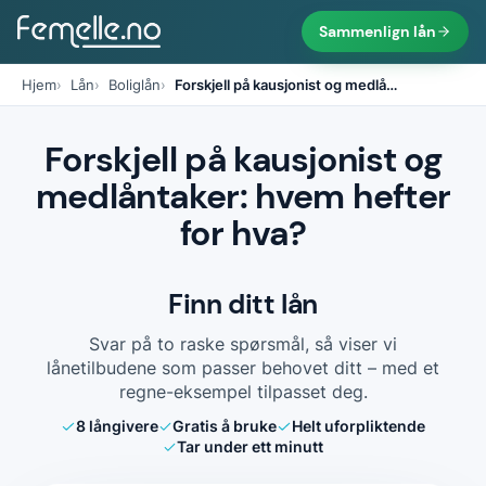
Sammenlign lån
Hjem
Lån
Boliglån
Forskjell på kausjonist og medlå
…
Forskjell på kausjonist og
medlåntaker: hvem hefter
for hva?
Finn ditt lån
Svar på to raske spørsmål, så viser vi
lånetilbudene som passer behovet ditt – med et
regne-eksempel tilpasset deg.
8
långivere
Gratis å bruke
Helt uforpliktende
Tar under ett minutt