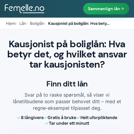
Sammenlign lån
Hjem
Lån
Boliglån
Kausjonist på boliglån: Hva bety
…
Kausjonist på boliglån: Hva
betyr det, og hvilket ansvar
tar kausjonisten?
Finn ditt lån
Svar på to raske spørsmål, så viser vi
lånetilbudene som passer behovet ditt – med et
regne-eksempel tilpasset deg.
8
långivere
Gratis å bruke
Helt uforpliktende
Tar under ett minutt