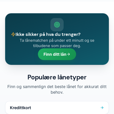
Ikke sikker på hva du trenger?
Ta lånematchen på under ett minutt og se
tilbudene som passer deg.
Finn ditt lån
Populære lånetyper
Finn og sammenlign det beste lånet for akkurat ditt
behov.
Kredittkort