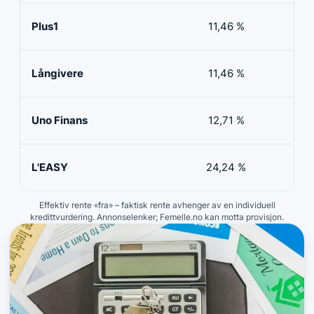
Plus1
11,46 %
50 
Långivere
11,46 %
20 
Uno Finans
12,71 %
10 
L'EASY
24,24 %
10 
Effektiv rente «fra» – faktisk rente avhenger av en individuell
kredittvurdering. Annonselenker; Femelle.no kan motta provisjon.