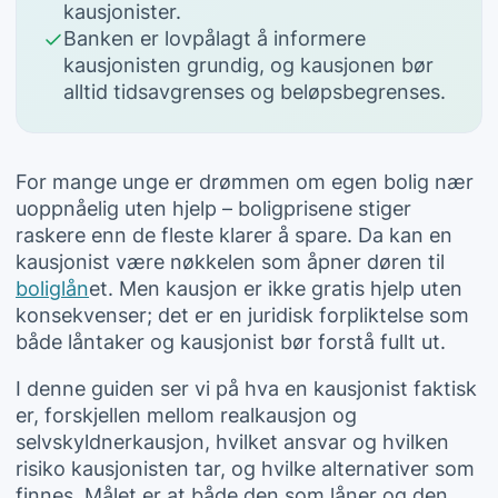
kausjonister.
Banken er lovpålagt å informere
kausjonisten grundig, og kausjonen bør
alltid tidsavgrenses og beløpsbegrenses.
For mange unge er drømmen om egen bolig nær
uoppnåelig uten hjelp – boligprisene stiger
raskere enn de fleste klarer å spare. Da kan en
kausjonist være nøkkelen som åpner døren til
boliglån
et. Men kausjon er ikke gratis hjelp uten
konsekvenser; det er en juridisk forpliktelse som
både låntaker og kausjonist bør forstå fullt ut.
I denne guiden ser vi på hva en kausjonist faktisk
er, forskjellen mellom realkausjon og
selvskyldnerkausjon, hvilket ansvar og hvilken
risiko kausjonisten tar, og hvilke alternativer som
finnes. Målet er at både den som låner og den