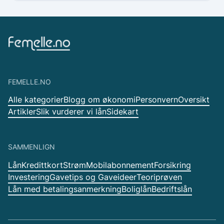
FEMELLE.NO
Alle kategorier
Blogg om økonomi
Personvern
Oversikt
Artikler
Slik vurderer vi lån
Sidekart
SAMMENLIGN
Lån
Kredittkort
Strøm
Mobilabonnement
Forsikring
Investering
Gavetips og Gaveideer
Teoriprøven
Lån med betalingsanmerkning
Boliglån
Bedriftslån