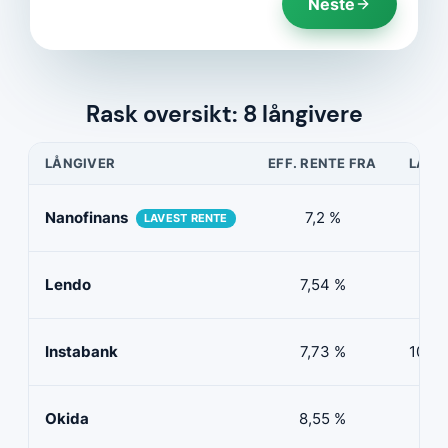
Neste
Rask oversikt: 8 långivere
LÅNGIVER
EFF. RENTE FRA
LÅNE
Nanofinans
7,2 %
5 0
LAVEST RENTE
Lendo
7,54 %
10 
Instabank
7,73 %
100 0
Okida
8,55 %
0