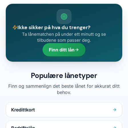
Ikke sikker på hva du trenger?
Ta lånematchen på under ett minutt og se
tilbudene som passer deg.
Finn ditt lån
Populære lånetyper
Finn og sammenlign det beste lånet for akkurat ditt
behov.
Kredittkort
Bedriftslån