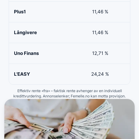
Plus1
11,46 %
50 
Långivere
11,46 %
20 
Uno Finans
12,71 %
10 
L'EASY
24,24 %
10 
Effektiv rente «fra» – faktisk rente avhenger av en individuell
kredittvurdering. Annonselenker; Femelle.no kan motta provisjon.