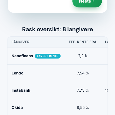
Neste
Rask oversikt: 8 långivere
LÅNGIVER
EFF. RENTE FRA
LÅNE
Nanofinans
7,2 %
5 0
LAVEST RENTE
Lendo
7,54 %
10 
Instabank
7,73 %
100 0
Okida
8,55 %
0