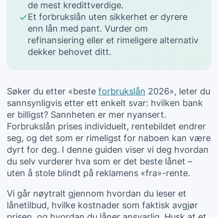
de mest kredittverdige.
Et forbrukslån uten sikkerhet er dyrere
enn lån med pant. Vurder om
refinansiering eller et rimeligere alternativ
dekker behovet ditt.
Søker du etter «beste
forbrukslån
2026», leter du
sannsynligvis etter ett enkelt svar: hvilken bank
er billigst? Sannheten er mer nyansert.
Forbrukslån prises individuelt, rentebildet endrer
seg, og det som er rimeligst for naboen kan være
dyrt for deg. I denne guiden viser vi deg hvordan
du selv vurderer hva som er det beste lånet –
uten å stole blindt på reklamens «fra»-rente.
Vi går nøytralt gjennom hvordan du leser et
lånetilbud, hvilke kostnader som faktisk avgjør
prisen, og hvordan du låner ansvarlig. Husk at et