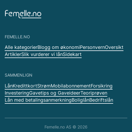
FEMELLE.NO
Alle kategorier
Blogg om økonomi
Personvern
Oversikt
Artikler
Slik vurderer vi lån
Sidekart
SAMMENLIGN
Lån
Kredittkort
Strøm
Mobilabonnement
Forsikring
Investering
Gavetips og Gaveideer
Teoriprøven
Lån med betalingsanmerkning
Boliglån
Bedriftslån
Femelle.no AS ©
2026