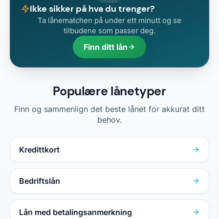
Ikke sikker på hva du trenger?
Ta lånematchen på under ett minutt og se
tilbudene som passer deg.
Finn ditt lån
Populære lånetyper
Finn og sammenlign det beste lånet for akkurat ditt
behov.
Kredittkort
Bedriftslån
Lån med betalingsanmerkning