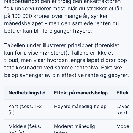
Nedbetalingstiden er trolig den enkeltfaktoren
folk undervurderer mest. Når du strekker et lån
på 100 000 kroner over mange år, synker
månedsbeløpet – men den samlede renten du
betaler kan bli flere ganger høyere.
Tabellen under illustrerer prinsippet (forenklet,
kun for å vise mønsteret). Tallene er ikke et
tilbud, men viser hvordan lengre løpetid drar opp
totalkostnaden ved samme rentenivå. Faktiske
beløp avhenger av din effektive rente og gebyrer.
Nedbetalingstid
Effekt på månedsbeløp
Effekt
Kort (f.eks. 1–2
Høyere månedlig beløp
Lavest 
år)
raskt gj
Middels (f.eks.
Moderat månedlig
Moderat
3–4 år)
beløp