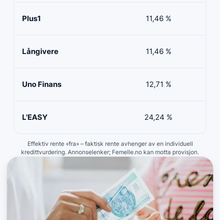
Plus1
11,46 %
50 
Långivere
11,46 %
20 
Uno Finans
12,71 %
10 
L'EASY
24,24 %
10 
Effektiv rente «fra» – faktisk rente avhenger av en individuell
kredittvurdering. Annonselenker; Femelle.no kan motta provisjon.