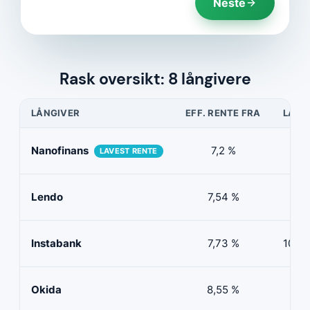
Neste
Rask oversikt: 8 långivere
LÅNGIVER
EFF. RENTE FRA
LÅNE
Nanofinans
7,2 %
5 0
LAVEST RENTE
Lendo
7,54 %
10 
Instabank
7,73 %
100 0
Okida
8,55 %
0