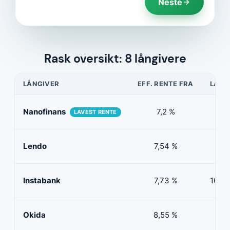
Neste
Rask oversikt: 8 långivere
LÅNGIVER
EFF. RENTE FRA
LÅNE
Nanofinans
7,2 %
5 0
LAVEST RENTE
Lendo
7,54 %
10 
Instabank
7,73 %
100 0
Okida
8,55 %
0