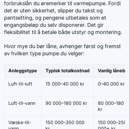
forbrukslån du øremerker til varmepumpe. Fordi
det er uten sikkerhet, slipper du takst og
pantsetting, og pengene utbetales som et
engangsbeløp du selv disponerer. Det gir
fleksibilitet til å betale både utstyr og montering.
Hvor mye du bør låne, avhenger først og fremst
av hvilken type pumpe du velger:
Anleggstype
Typisk totalkostnad
Vanlig lånebe
Luft-til-luft
15 000–40 000 kr
0–40 000 kr
Luft-til-vann
90 000–180 000 kr
80 000–180 0
kr
Væske-til-
150 000–350 000
150 000–250
vann
kr
000+ kr