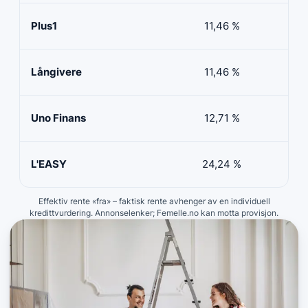
Plus1
11,46 %
50 
Långivere
11,46 %
20 
Uno Finans
12,71 %
10 
L'EASY
24,24 %
10 
Effektiv rente «fra» – faktisk rente avhenger av en individuell
kredittvurdering. Annonselenker; Femelle.no kan motta provisjon.