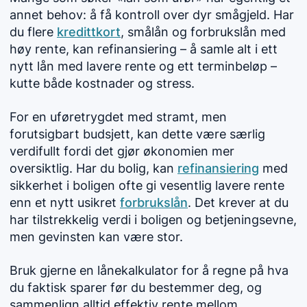
annet behov: å få kontroll over dyr smågjeld. Har
du flere
kredittkort
,
smålån
og forbrukslån med
høy rente, kan refinansiering – å samle alt i ett
nytt lån med lavere rente og ett terminbeløp –
kutte både kostnader og stress.
For en uføretrygdet med stramt, men
forutsigbart budsjett, kan dette være særlig
verdifullt fordi det gjør økonomien mer
oversiktlig. Har du bolig, kan
refinansiering
med
sikkerhet i boligen ofte gi vesentlig lavere rente
enn et nytt usikret
forbrukslån
. Det krever at du
har tilstrekkelig verdi i boligen og betjeningsevne,
men gevinsten kan være stor.
Bruk gjerne en lånekalkulator for å regne på hva
du faktisk sparer før du bestemmer deg, og
sammenlign alltid effektiv rente mellom