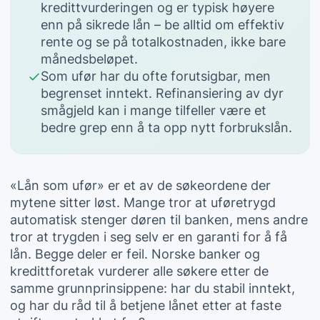
kredittvurderingen og er typisk høyere
enn på sikrede lån – be alltid om effektiv
rente og se på totalkostnaden, ikke bare
månedsbeløpet.
Som ufør har du ofte forutsigbar, men
begrenset inntekt. Refinansiering av dyr
smågjeld kan i mange tilfeller være et
bedre grep enn å ta opp nytt forbrukslån.
«Lån som ufør» er et av de søkeordene der
mytene sitter løst. Mange tror at uføretrygd
automatisk stenger døren til banken, mens andre
tror at trygden i seg selv er en garanti for å få
lån. Begge deler er feil. Norske banker og
kredittforetak vurderer alle søkere etter de
samme grunnprinsippene: har du stabil inntekt,
og har du råd til å betjene lånet etter at faste