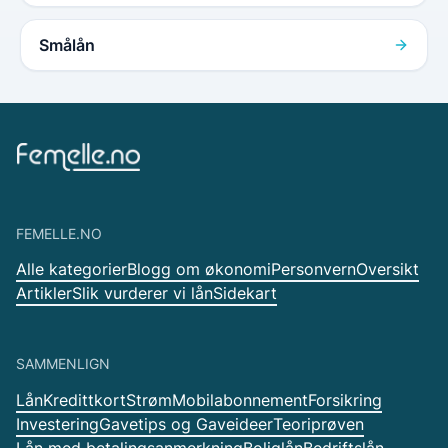
Smålån
FEMELLE.NO
Alle kategorier
Blogg om økonomi
Personvern
Oversikt
Artikler
Slik vurderer vi lån
Sidekart
SAMMENLIGN
Lån
Kredittkort
Strøm
Mobilabonnement
Forsikring
Investering
Gavetips og Gaveideer
Teoriprøven
Lån med betalingsanmerkning
Boliglån
Bedriftslån