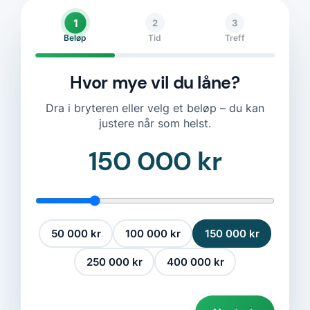
1
2
3
Beløp
Tid
Treff
Hvor mye vil du låne?
Dra i bryteren eller velg et beløp – du kan
justere når som helst.
150 000 kr
50 000 kr
100 000 kr
150 000 kr
250 000 kr
400 000 kr