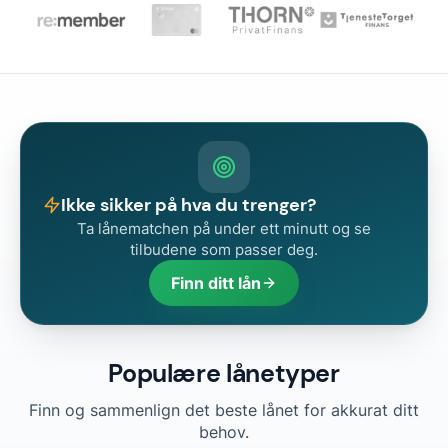
Ikke sikker på hva du trenger?
Ta lånematchen på under ett minutt og se
tilbudene som passer deg.
Finn ditt lån
Populære lånetyper
Finn og sammenlign det beste lånet for akkurat ditt
behov.