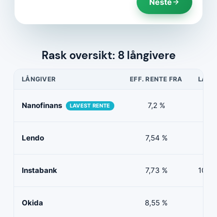
Neste
Rask oversikt: 8 långivere
LÅNGIVER
EFF. RENTE FRA
LÅNE
Nanofinans
7,2 %
5 0
LAVEST RENTE
Lendo
7,54 %
10 
Instabank
7,73 %
100 0
Okida
8,55 %
0