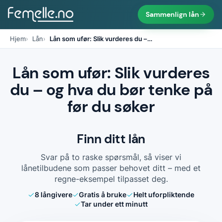
Sammenlign lån
Hjem
Lån
Lån som ufør: Slik vurderes du –
…
Lån som ufør: Slik vurderes
du – og hva du bør tenke på
før du søker
Finn ditt lån
Svar på to raske spørsmål, så viser vi
lånetilbudene som passer behovet ditt – med et
regne-eksempel tilpasset deg.
8
långivere
Gratis å bruke
Helt uforpliktende
Tar under ett minutt