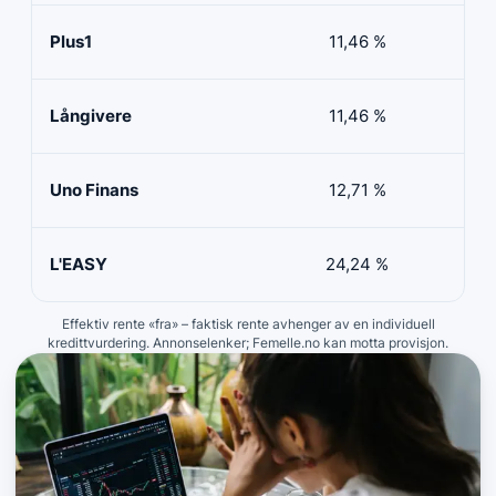
Plus1
11,46 %
50 
Långivere
11,46 %
20 
Uno Finans
12,71 %
10 
L'EASY
24,24 %
10 
Effektiv rente «fra» – faktisk rente avhenger av en individuell
kredittvurdering. Annonselenker; Femelle.no kan motta provisjon.