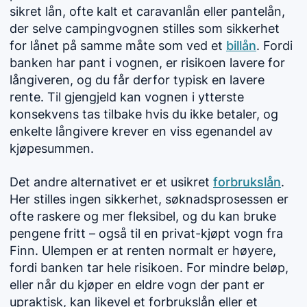
sikret lån, ofte kalt et caravanlån eller pantelån,
der selve campingvognen stilles som sikkerhet
for lånet på samme måte som ved et
billån
. Fordi
banken har pant i vognen, er risikoen lavere for
långiveren, og du får derfor typisk en lavere
rente. Til gjengjeld kan vognen i ytterste
konsekvens tas tilbake hvis du ikke betaler, og
enkelte långivere krever en viss egenandel av
kjøpesummen.
Det andre alternativet er et usikret
forbrukslån
.
Her stilles ingen sikkerhet, søknadsprosessen er
ofte raskere og mer fleksibel, og du kan bruke
pengene fritt – også til en privat-kjøpt vogn fra
Finn. Ulempen er at renten normalt er høyere,
fordi banken tar hele risikoen. For mindre beløp,
eller når du kjøper en eldre vogn der pant er
upraktisk, kan likevel et forbrukslån eller et