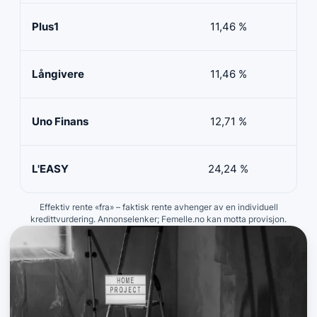
Plus1
11,46 %
50 
Långivere
11,46 %
20 
Uno Finans
12,71 %
10 
L'EASY
24,24 %
10 
Effektiv rente «fra» – faktisk rente avhenger av en individuell
kredittvurdering. Annonselenker; Femelle.no kan motta provisjon.