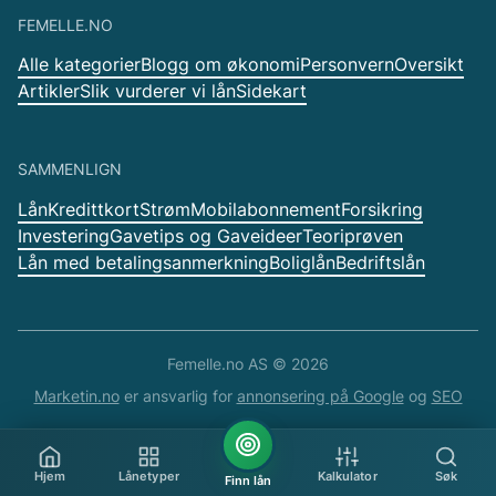
FEMELLE.NO
Alle kategorier
Blogg om økonomi
Personvern
Oversikt
Artikler
Slik vurderer vi lån
Sidekart
SAMMENLIGN
Lån
Kredittkort
Strøm
Mobilabonnement
Forsikring
Investering
Gavetips og Gaveideer
Teoriprøven
Lån med betalingsanmerkning
Boliglån
Bedriftslån
Femelle.no AS ©
2026
Marketin.no
er ansvarlig for
annonsering på Google
og
SEO
Hjem
Lånetyper
Kalkulator
Søk
Finn lån