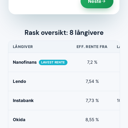
Neste
Rask oversikt: 8 långivere
LÅNGIVER
EFF. RENTE FRA
LÅNE
Nanofinans
7,2 %
5 0
LAVEST RENTE
Lendo
7,54 %
10 
Instabank
7,73 %
100 0
Okida
8,55 %
0