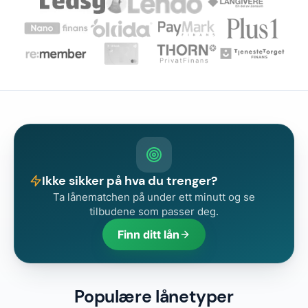
Ikke sikker på hva du trenger?
Ta lånematchen på under ett minutt og se
tilbudene som passer deg.
Finn ditt lån
Populære lånetyper