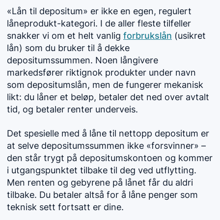
«Lån til depositum» er ikke en egen, regulert
låneprodukt-kategori. I de aller fleste tilfeller
snakker vi om et helt vanlig
forbrukslån
(usikret
lån) som du bruker til å dekke
depositumssummen. Noen långivere
markedsfører riktignok produkter under navn
som depositumslån, men de fungerer mekanisk
likt: du låner et beløp, betaler det ned over avtalt
tid, og betaler renter underveis.
Det spesielle med å låne til nettopp depositum er
at selve depositumssummen ikke «forsvinner» –
den står trygt på depositumskontoen og kommer
i utgangspunktet tilbake til deg ved utflytting.
Men renten og gebyrene på lånet får du aldri
tilbake. Du betaler altså for å låne penger som
teknisk sett fortsatt er dine.