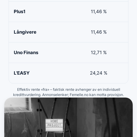
Plus1
11,46 %
50 
Långivere
11,46 %
20 
Uno Finans
12,71 %
10 
L'EASY
24,24 %
10 
Effektiv rente «fra» – faktisk rente avhenger av en individuell
kredittvurdering. Annonselenker; Femelle.no kan motta provisjon.