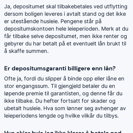
Ja, depositumet skal tilbakebetales ved utflytting
dersom boligen leveres i avtalt stand og det ikke
er utestående husleie. Pengene står på
depositumskontoen hele leieperioden. Merk at du
får tilbake selve depositumet, men ikke renter og
gebyrer du har betalt på et eventuelt lån brukt til
å skaffe summen.
Er depositumsgaranti billigere enn lån?
Ofte ja, fordi du slipper å binde opp eller låne en
stor engangssum. Til gjengjeld betaler du en
løpende premie til garantisten, og denne får du
ikke tilbake. Du hefter fortsatt for skader og
ubetalt husleie. Hva som lønner seg avhenger av
leieperiodens lengde og hvilke vilkår du tilbys.
Hva skjer hvis jeg ikke klarer å betale ned