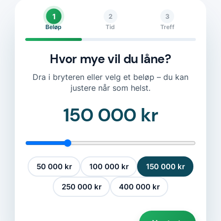
1
2
3
Beløp
Tid
Treff
Hvor mye vil du låne?
Dra i bryteren eller velg et beløp – du kan
justere når som helst.
150 000 kr
50 000 kr
100 000 kr
150 000 kr
250 000 kr
400 000 kr