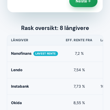
Neste
Rask oversikt: 8 långivere
LÅNGIVER
EFF. RENTE FRA
LÅNE
Nanofinans
7,2 %
5 0
LAVEST RENTE
Lendo
7,54 %
10 
Instabank
7,73 %
100 0
Okida
8,55 %
0