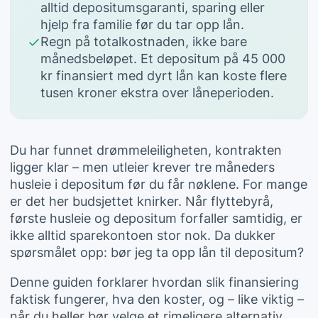
alltid depositumsgaranti, sparing eller
hjelp fra familie før du tar opp lån.
Regn på totalkostnaden, ikke bare
månedsbeløpet. Et depositum på 45 000
kr finansiert med dyrt lån kan koste flere
tusen kroner ekstra over låneperioden.
Du har funnet drømmeleiligheten, kontrakten
ligger klar – men utleier krever tre måneders
husleie i depositum før du får nøklene. For mange
er det her budsjettet knirker. Når flyttebyrå,
første husleie og depositum forfaller samtidig, er
ikke alltid sparekontoen stor nok. Da dukker
spørsmålet opp: bør jeg ta opp lån til depositum?
Denne guiden forklarer hvordan slik finansiering
faktisk fungerer, hva den koster, og – like viktig –
når du heller bør velge et rimeligere alternativ