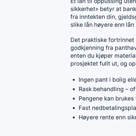
Et lån til oppussing uten
sikkerhet» betyr at banke
fra inntekten din, gjeld
slike lån høyere enn lå
Det praktiske fortrinnet 
godkjenning fra panthav
enten du kjøper materiale
prosjektet fullt ut, og 
Ingen pant i bolig el
Rask behandling – of
Pengene kan brukes fr
Fast nedbetalingspla
Høyere rente enn sikre