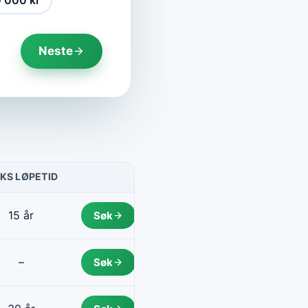
 000 kr
Neste
KS LØPETID
HANDLING
15 år
Søk
–
Søk