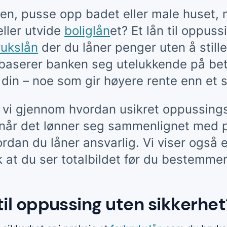
ken, pusse opp badet eller male huset, 
eller utvide
boliglån
et? Et lån til oppuss
rukslån
der du låner penger uten å still
d baserer banken seg utelukkende på be
din – noe som gir høyere rente enn et si
 vi gjennom hvordan usikret oppussings
, når det lønner seg sammenlignet med 
rdan du låner ansvarlig. Vi viser også et
 at du ser totalbildet før du bestemme
 til oppussing uten sikkerhet