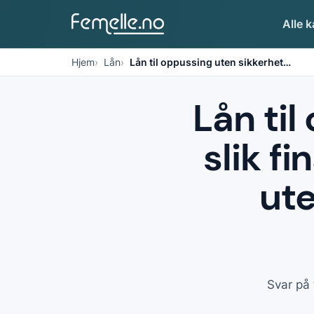
Alle k
Hjem
Lån
Lån til oppussing uten sikkerhet
…
Lån til
slik f
ute
Svar på 