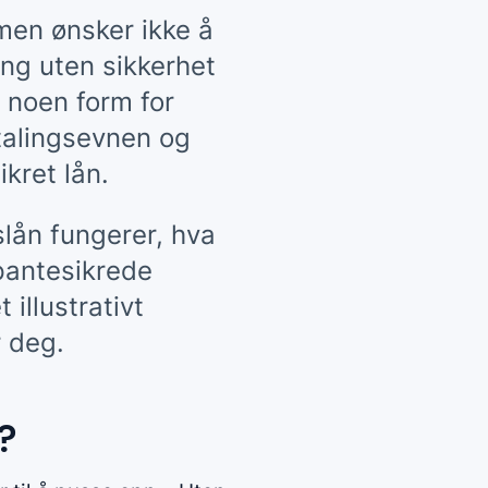
men ønsker ikke å
ing uten sikkerhet
e noen form for
talingsevnen og
kret lån.
lån fungerer, hva
pantesikrede
 illustrativt
r deg.
?