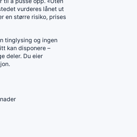
 til å pusse opp. «Uten
 stedet vurderes lånet ut
 en større risiko, prises
gen tinglysing og ingen
tt kan disponere –
ge deler. Du eier
jon.
tnader