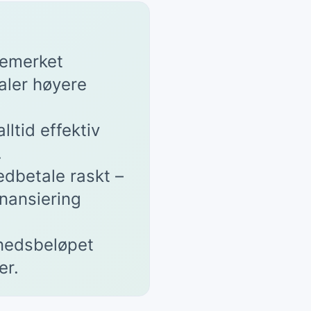
øremerket
taler høyere
lltid effektiv
.
edbetale raskt –
inansiering
ånedsbeløpet
er.