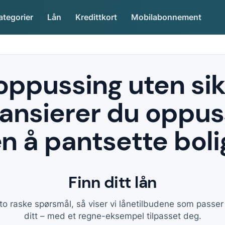
ategorier
Lån
Kredittkort
Mobilabonnement
 oppussing uten si
inansierer du oppu
n å pantsette bol
Finn ditt lån
to raske spørsmål, så viser vi lånetilbudene som passe
ditt – med et regne-eksempel tilpasset deg.