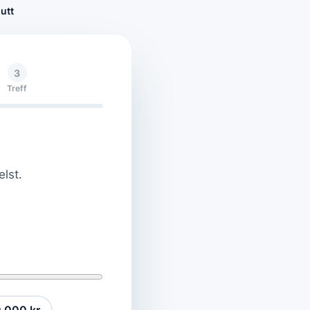
utt
3
Treff
elst.