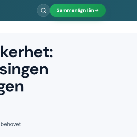
Sammenlign lån
kkerhet:
ssingen
igen
r behovet