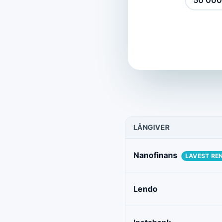
50 000
LÅNGIVER
Nanofinans
LAVEST RE
Lendo