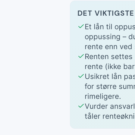
DET VIKTIGSTE
Et lån til opp
oppussing – du
rente enn ved s
Renten settes i
rente (ikke ba
Usikret lån pa
for større sum
rimeligere.
Vurder ansvarl
tåler renteøkni