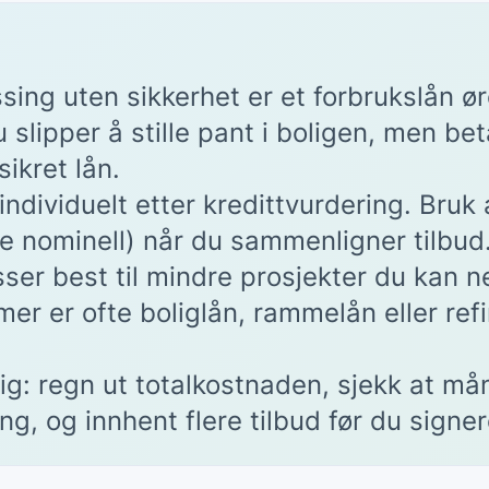
ussing uten sikkerhet er et forbrukslån 
 slipper å stille pant i boligen, men be
ikret lån.
ndividuelt etter kredittvurdering. Bruk a
re nominell) når du sammenligner tilbud
sser best til mindre prosjekter du kan n
mer er ofte boliglån, rammelån eller ref
ig: regn ut totalkostnaden, sjekk at m
ng, og innhent flere tilbud før du signer