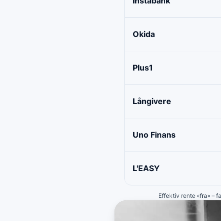
Instabank
Okida
Plus1
Långivere
Uno Finans
L'EASY
Effektiv rente «fra» – 