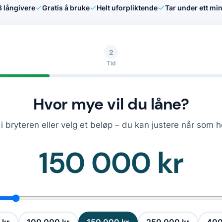
8
långivere
Gratis å bruke
Helt uforpliktende
Tar under ett min
2
Tid
Hvor mye vil du låne?
i bryteren eller velg et beløp – du kan justere når som h
150 000 kr