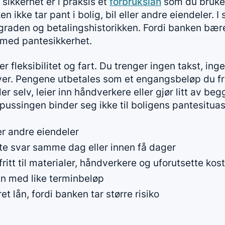
 sikkerhet er i praksis et
forbrukslån
som du bruker
n ikke tar pant i bolig, bil eller andre eiendeler. I
sgraden og betalingshistorikken. Fordi banken bærer
n med pantesikkerhet.
er fleksibilitet og fart. Du trenger ingen takst, in
er. Pengene utbetales som et engangsbeløp du fri
r selv, leier inn håndverkere eller gjør litt av beg
oppussingen binder seg ikke til boligens pantesituas
ler andre eiendeler
te svar samme dag eller innen få dager
itt til materialer, håndverkere og uforutsette kos
n med like terminbeløp
t lån, fordi banken tar større risiko