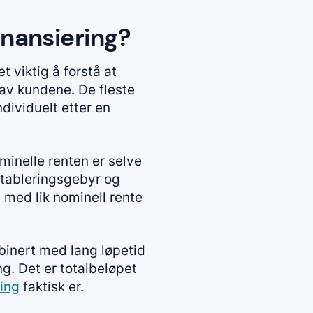
inansiering?
t viktig å forstå at
 av kundene. De fleste
ndividuelt etter en
minelle renten er selve
etableringsgebyr og
d med lik nominell rente
mbinert med lang løpetid
g. Det er totalbeløpet
ring
faktisk er.