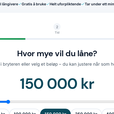
8
långivere
Gratis å bruke
Helt uforpliktende
Tar under ett min
2
Tid
Hvor mye vil du låne?
i bryteren eller velg et beløp – du kan justere når som h
150 000 kr