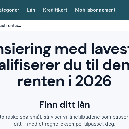
ategorier
Lån
Kredittkort
Mobilabonnement
est rente:
…
nsiering med lavest
valifiserer du til de
renten i 2026
Finn ditt lån
to raske spørsmål, så viser vi lånetilbudene som passe
ditt – med et regne-eksempel tilpasset deg.