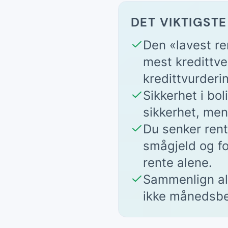
DET VIKTIGSTE
Den «lavest re
mest kredittver
kredittvurderi
Sikkerhet i bol
sikkerhet, men 
Du senker rent
smågjeld og fo
rente alene.
Sammenlign all
ikke månedsbel