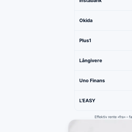
Instabank
Okida
Plus1
Långivere
Uno Finans
L'EASY
Effektiv rente «fra» – 