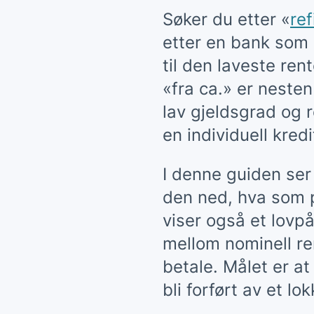
Søker du etter «
ref
etter en bank som l
til den laveste ren
«fra ca.» er nesten
lav gjeldsgrad og r
en individuell kred
I denne guiden ser
den ned, hva som p
viser også et lovpå
mellom nominell re
betale. Målet er at
bli forført av et lo