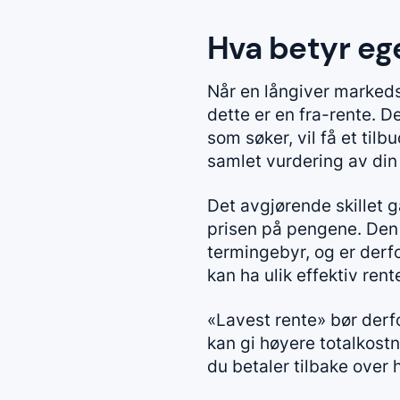
Hva betyr ege
Når en långiver marked
dette er en fra-rente. 
som søker, vil få et tilb
samlet vurdering av din
Det avgjørende skillet g
prisen på pengene. Den 
termingebyr, og er derfo
kan ha ulik effektiv rent
«Lavest rente» bør derfo
kan gi høyere totalkostn
du betaler tilbake over