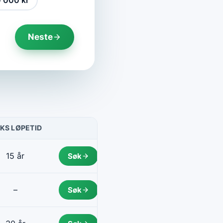
 000 kr
Neste
KS LØPETID
HANDLING
15 år
Søk
–
Søk