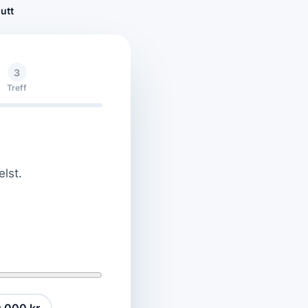
utt
3
Treff
elst.