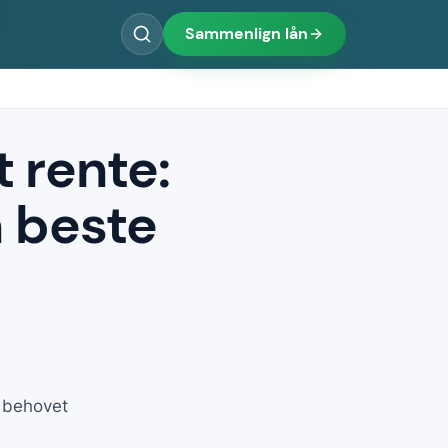
Sammenlign lån
 rente:
n beste
r behovet