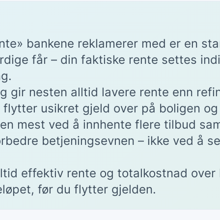
nte» bankene reklamerer med er en sta
dige får – din faktiske rente settes indi
ng.
ig gir nesten alltid lavere rente enn ref
flytter usikret gjeld over på boligen og 
en mest ved å innhente flere tilbud sam
rbedre betjeningsevnen – ikke ved å se
tid effektiv rente og totalkostnad over 
øpet, før du flytter gjelden.