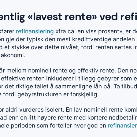
ntlig «lavest rente» ved ref
sfører
refinansiering
«fra ca. en viss prosent», er de
Den gjelder typisk den mest kredittverdige andelen
ud et stykke over dette nivået, fordi renten settes i
 økonomi.
år mellom nominell rente og effektiv rente. Den no
effektive renten inkluderer i tillegg gebyrer som 
r det riktige tallet å sammenligne lån på. To tilbu
e fordi gebyrstrukturen er forskjellig.
r aldri vurderes isolert. En lav nominell rente ko
ad enn en litt høyere rente med kortere nedbetalin
 hele perioden som forteller hvor god en
refinansie