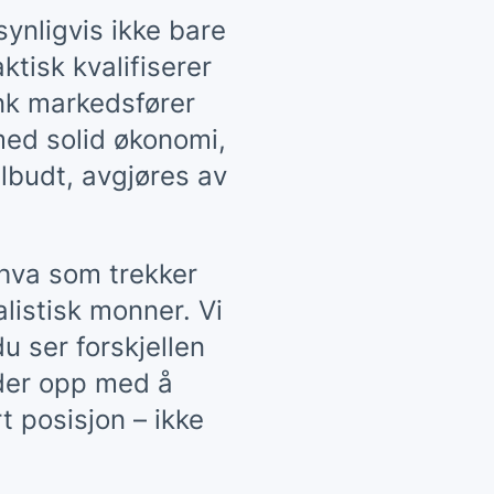
synligvis ikke bare
ktisk kvalifiserer
ank markedsfører
 med solid økonomi,
ilbudt, avgjøres av
 hva som trekker
listisk monner. Vi
du ser forskjellen
nder opp med å
t posisjon – ikke