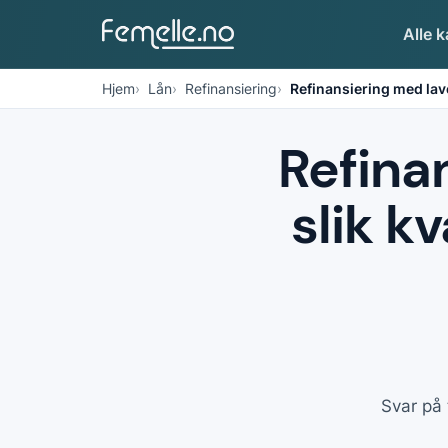
Alle k
Hjem
Lån
Refinansiering
Refinansiering med lav
Refina
slik k
Svar på 