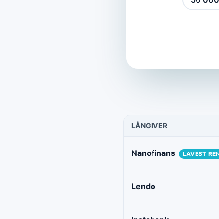
50 000
LÅNGIVER
Nanofinans
LAVEST RE
Lendo