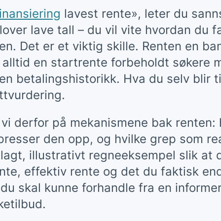
inansiering
lavest rente», leter du sann
over lave tall – du vil vite hvordan du fa
ten. Det er et viktig skille. Renten en b
 alltid en startrente forbeholdt søkere
en betalingshistorikk. Hva du selv blir t
ittvurdering.
 vi derfor på mekanismene bak renten:
resser den opp, og hvilke grep som rea
lagt, illustrativt regneeksempel slik at 
nte, effektiv rente og det du faktisk e
 du skal kunne forhandle fra en informer
kketilbud.