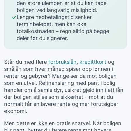
den store ulempen er at du kan tape
boligen ved langvarig mislighold.
Lengre nedbetalingstid senker
terminbeløpet, men kan øke
totalkostnaden – regn alltid på begge
deler før du signerer.
Står du med flere
forbrukslån
,
kredittkort
og
smålån som hver måned spiser opp lønnen i
renter og gebyrer? Mange ser da mot boligen
som en utvei. Refinansiering med pant i bolig
handler om å samle dyr, usikret gjeld inn i ett lån
der boligen stilles som sikkerhet – mot at du
normalt får en lavere rente og mer forutsigbar
økonomi.
Men dette er ikke en gratis snarvei. Når boligen
blir pant, bytter du lavere rente mot høyere