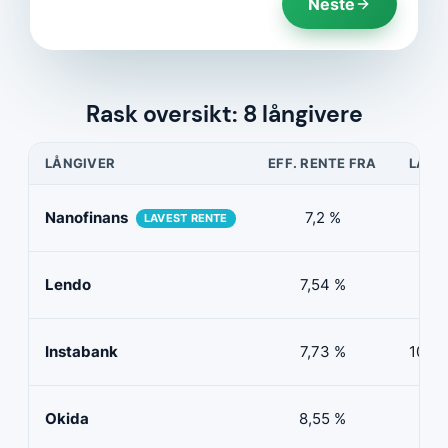
Neste
Rask oversikt: 8 långivere
LÅNGIVER
EFF. RENTE FRA
LÅNE
Nanofinans
7,2 %
5 0
LAVEST RENTE
Lendo
7,54 %
10 
Instabank
7,73 %
100 0
Okida
8,55 %
0