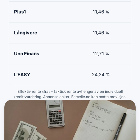
Plus1
11,46 %
50 
Långivere
11,46 %
20 
Uno Finans
12,71 %
10 
L'EASY
24,24 %
10 
Effektiv rente «fra» – faktisk rente avhenger av en individuell
kredittvurdering. Annonselenker; Femelle.no kan motta provisjon.