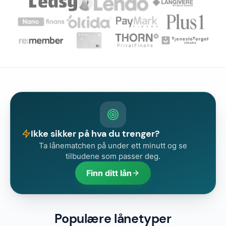
Ikke sikker på hva du trenger?
Ta lånematchen på under ett minutt og se
tilbudene som passer deg.
Finn ditt lån
Populære lånetyper