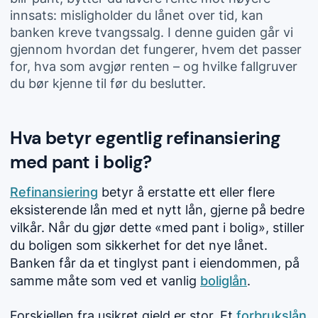
innsats: misligholder du lånet over tid, kan
banken kreve tvangssalg. I denne guiden går vi
gjennom hvordan det fungerer, hvem det passer
for, hva som avgjør renten – og hvilke fallgruver
du bør kjenne til før du beslutter.
Hva betyr egentlig refinansiering
med pant i bolig?
Refinansiering
betyr å erstatte ett eller flere
eksisterende lån med et nytt lån, gjerne på bedre
vilkår. Når du gjør dette «med pant i bolig», stiller
du boligen som sikkerhet for det nye lånet.
Banken får da et tinglyst pant i eiendommen, på
samme måte som ved et vanlig
boliglån
.
Forskjellen fra usikret gjeld er stor. Et
forbrukslån