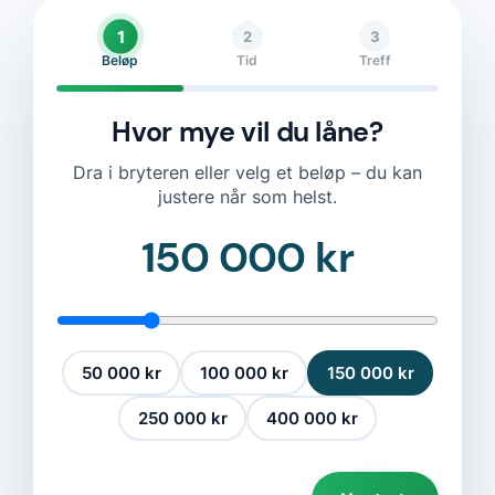
1
2
3
Beløp
Tid
Treff
Hvor mye vil du låne?
Dra i bryteren eller velg et beløp – du kan
justere når som helst.
150 000 kr
50 000 kr
100 000 kr
150 000 kr
250 000 kr
400 000 kr