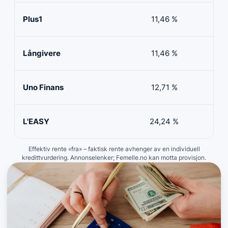
Plus1
11,46 %
50 
Långivere
11,46 %
20 
Uno Finans
12,71 %
10 
L'EASY
24,24 %
10 
Effektiv rente «fra» – faktisk rente avhenger av en individuell
kredittvurdering. Annonselenker; Femelle.no kan motta provisjon.