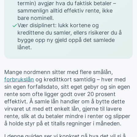
termin) avgjør hva du faktisk betaler –
sammenlign alltid effektiv rente, ikke
bare nominell.
Vær disiplinert: lukk kortene og
kredittene du samler, ellers risikerer du å
bygge opp ny gjeld oppå det samlede
lånet.
Mange nordmenn sitter med flere
smålån
,
forbrukslån
og kredittkort samtidig – hver med
sin egen forfallsdato, sitt eget gebyr og sin egen
rente som ofte ligger godt over 20 prosent
effektivt. Å samle lån handler om å bytte dette
virvaret ut med ett enkelt lån, gjerne til lavere
rente, slik at du betaler mindre i renter og slipper
å holde styr på et titalls regninger i måneden.
I denne guiden ser vi konkret på hva det vil si å