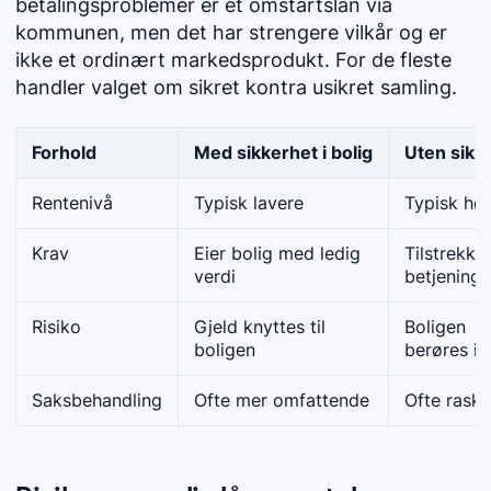
betalingsproblemer er et omstartslån via
kommunen, men det har strengere vilkår og er
ikke et ordinært markedsprodukt. For de fleste
handler valget om sikret kontra usikret samling.
Forhold
Med sikkerhet i bolig
Uten sikk
Rentenivå
Typisk lavere
Typisk hø
Krav
Eier bolig med ledig
Tilstrekkel
verdi
betjening
Risiko
Gjeld knyttes til
Boligen
boligen
berøres ik
Saksbehandling
Ofte mer omfattende
Ofte raske