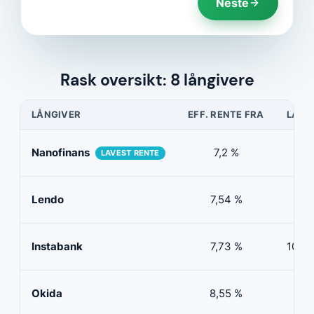
Neste
Rask oversikt: 8 långivere
LÅNGIVER
EFF. RENTE FRA
LÅNE
Nanofinans
7,2 %
5 0
LAVEST RENTE
Lendo
7,54 %
10 
Instabank
7,73 %
100 0
Okida
8,55 %
0