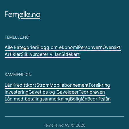
FEMELLE.NO
Alle kategorier
Blogg om økonomi
Personvern
Oversikt
Artikler
Slik vurderer vi lån
Sidekart
SAMMENLIGN
Lån
Kredittkort
Strøm
Mobilabonnement
Forsikring
Investering
Gavetips og Gaveideer
Teoriprøven
Lån med betalingsanmerkning
Boliglån
Bedriftslån
Femelle.no AS ©
2026