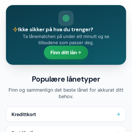
Ikke sikker på hva du trenger?
Ta lånematchen på under ett minutt og se
tilbudene som passer deg.
Finn ditt lån
Populære lånetyper
Finn og sammenlign det beste lånet for akkurat ditt
behov.
Kredittkort