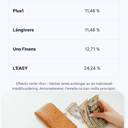
Plus1
11,46 %
50 
Långivere
11,46 %
20 
Uno Finans
12,71 %
10 
L'EASY
24,24 %
10 
Effektiv rente «fra» – faktisk rente avhenger av en individuell
kredittvurdering. Annonselenker; Femelle.no kan motta provisjon.