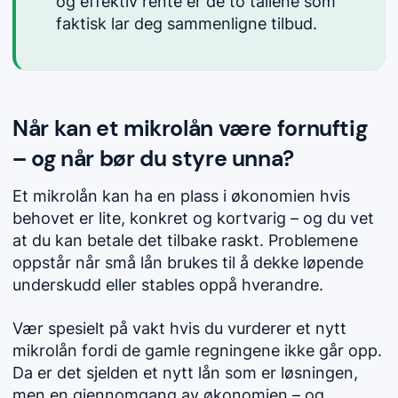
og effektiv rente er de to tallene som
faktisk lar deg sammenligne tilbud.
Når kan et mikrolån være fornuftig
– og når bør du styre unna?
Et mikrolån kan ha en plass i økonomien hvis
behovet er lite, konkret og kortvarig – og du vet
at du kan betale det tilbake raskt. Problemene
oppstår når små lån brukes til å dekke løpende
underskudd eller stables oppå hverandre.
Vær spesielt på vakt hvis du vurderer et nytt
mikrolån fordi de gamle regningene ikke går opp.
Da er det sjelden et nytt lån som er løsningen,
men en gjennomgang av økonomien – og