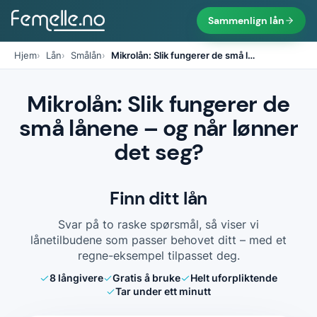
Sammenlign lån
Hjem
Lån
Smålån
Mikrolån: Slik fungerer de små l
…
Mikrolån: Slik fungerer de
små lånene – og når lønner
det seg?
Finn ditt lån
Svar på to raske spørsmål, så viser vi
lånetilbudene som passer behovet ditt – med et
regne-eksempel tilpasset deg.
8
långivere
Gratis å bruke
Helt uforpliktende
Tar under ett minutt