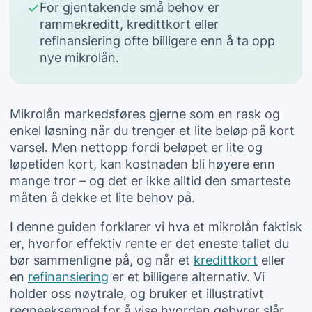
For gjentakende små behov er
rammekreditt, kredittkort eller
refinansiering ofte billigere enn å ta opp
nye mikrolån.
Mikrolån markedsføres gjerne som en rask og
enkel løsning når du trenger et lite beløp på kort
varsel. Men nettopp fordi beløpet er lite og
løpetiden kort, kan kostnaden bli høyere enn
mange tror – og det er ikke alltid den smarteste
måten å dekke et lite behov på.
I denne guiden forklarer vi hva et mikrolån faktisk
er, hvorfor effektiv rente er det eneste tallet du
bør sammenligne på, og når et
kredittkort
eller
en
refinansiering
er et billigere alternativ. Vi
holder oss nøytrale, og bruker et illustrativt
regneeksempel for å vise hvordan gebyrer slår