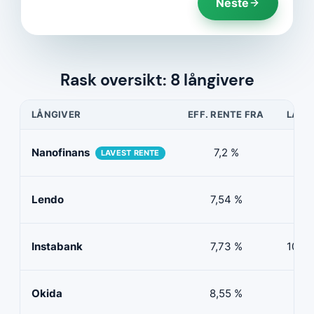
Neste
Rask oversikt: 8 långivere
LÅNGIVER
EFF. RENTE FRA
LÅNE
Nanofinans
7,2 %
5 0
LAVEST RENTE
Lendo
7,54 %
10 
Instabank
7,73 %
100 0
Okida
8,55 %
0