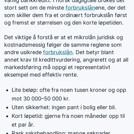
vanlig bankkreditt. I norsk dagligtale brukes det
stort sett om de minste
forbrukslån
ene, der det
som skiller dem fra et ordinært forbrukslån først
og fremst er størrelsen og den korte løpetiden.
Det viktige å forstå er at et mikrolån juridisk og
kostnadsmessig følger de samme reglene som
andre usikrede
forbrukslån
. Det betyr blant
annet krav til kredittvurdering, angrerett og at all
markedsføring må oppgi et representativt
eksempel med effektiv rente.
Lite beløp: ofte fra noen tusen kroner og opp
mot 30 000–50 000 kr.
Uten sikkerhet: ingen pant i bolig eller bil.
Kort løpetid: gjerne fra noen måneder opp til
et par år.
Rask saksbehandling: mange søknader