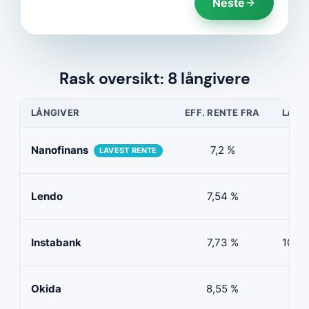
Neste
Rask oversikt: 8 långivere
LÅNGIVER
EFF. RENTE FRA
LÅNE
Nanofinans
7,2 %
5 0
LAVEST RENTE
Lendo
7,54 %
10 
Instabank
7,73 %
100 0
Okida
8,55 %
0