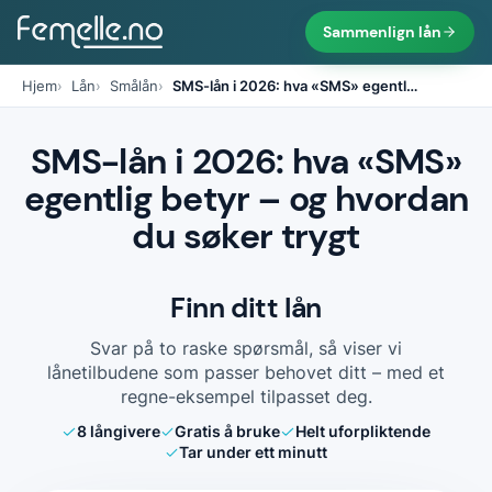
Sammenlign lån
Hjem
Lån
Smålån
SMS-lån i 2026: hva «SMS» egentl
…
SMS-lån i 2026: hva «SMS»
egentlig betyr – og hvordan
du søker trygt
Finn ditt lån
Svar på to raske spørsmål, så viser vi
lånetilbudene som passer behovet ditt – med et
regne-eksempel tilpasset deg.
8
långivere
Gratis å bruke
Helt uforpliktende
Tar under ett minutt