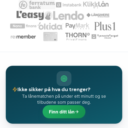
Ikke sikker på hva du trenger?
Ta lånematchen på under ett minutt og se
tilbudene som passer deg.
Finn ditt lån