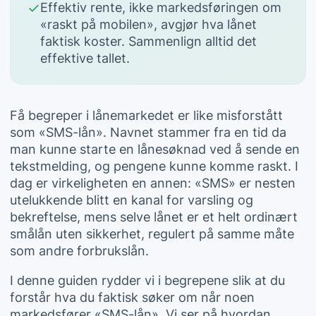
Effektiv rente, ikke markedsføringen om
«raskt på mobilen», avgjør hva lånet
faktisk koster. Sammenlign alltid det
effektive tallet.
Få begreper i lånemarkedet er like misforstått
som «SMS-lån». Navnet stammer fra en tid da
man kunne starte en lånesøknad ved å sende en
tekstmelding, og pengene kunne komme raskt. I
dag er virkeligheten en annen: «SMS» er nesten
utelukkende blitt en kanal for varsling og
bekreftelse, mens selve lånet er et helt ordinært
smålån
uten sikkerhet, regulert på samme måte
som andre forbrukslån.
I denne guiden rydder vi i begrepene slik at du
forstår hva du faktisk søker om når noen
markedsfører «SMS-lån». Vi ser på hvordan