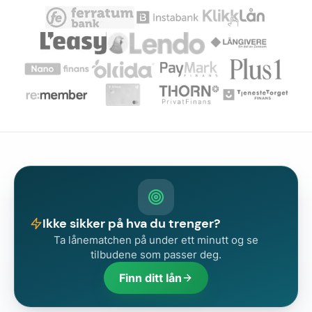
Ikke sikker på hva du trenger?
Ta lånematchen på under ett minutt og se
tilbudene som passer deg.
Finn ditt lån