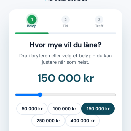
1
2
3
Beløp
Tid
Treff
Hvor mye vil du låne?
Dra i bryteren eller velg et beløp – du kan
justere når som helst.
150 000 kr
50 000 kr
100 000 kr
150 000 kr
250 000 kr
400 000 kr