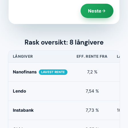
Neste
Rask oversikt: 8 långivere
LÅNGIVER
EFF. RENTE FRA
LÅNE
Nanofinans
7,2 %
5 0
LAVEST RENTE
Lendo
7,54 %
10 
Instabank
7,73 %
100 0