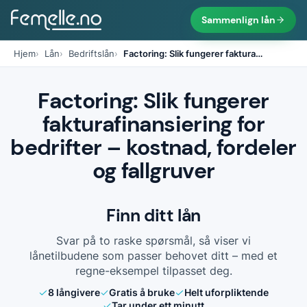
Sammenlign lån
Hjem
Lån
Bedriftslån
Factoring: Slik fungerer faktura
…
Factoring: Slik fungerer
fakturafinansiering for
bedrifter – kostnad, fordeler
og fallgruver
Finn ditt lån
Svar på to raske spørsmål, så viser vi
lånetilbudene som passer behovet ditt – med et
regne-eksempel tilpasset deg.
8
långivere
Gratis å bruke
Helt uforpliktende
Tar under ett minutt