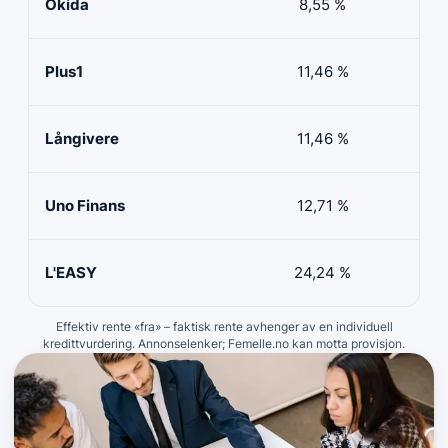
Okida
8,55 %
0
Plus1
11,46 %
50 
Långivere
11,46 %
20 
Uno Finans
12,71 %
10 
L'EASY
24,24 %
10 
Effektiv rente «fra» – faktisk rente avhenger av en individuell
kredittvurdering. Annonselenker; Femelle.no kan motta provisjon.