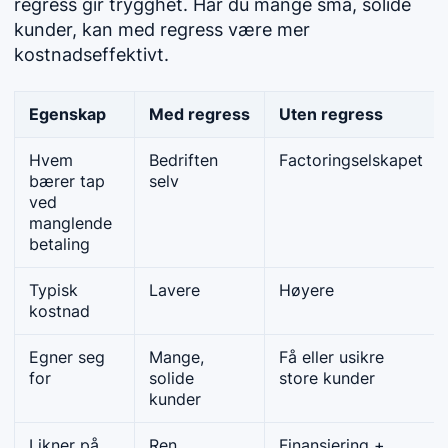
regress gir trygghet. Har du mange små, solide
kunder, kan med regress være mer
kostnadseffektivt.
Egenskap
Med regress
Uten regress
Hvem
Bedriften
Factoringselskapet
bærer tap
selv
ved
manglende
betaling
Typisk
Lavere
Høyere
kostnad
Egner seg
Mange,
Få eller usikre
for
solide
store kunder
kunder
Likner på
Ren
Finansiering +