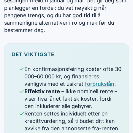
sesongen mellom januar og mai. Det gir deg som
planlegger en fordel: du vet nøyaktig når
pengene trengs, og du har god tid til å
sammenligne alternativer i ro og mak før du
bestemmer deg.
DET VIKTIGSTE
En konfirmasjonsfeiring koster ofte 30
000–60 000 kr, og finansieres
vanligvis med et usikret
forbrukslån
.
Effektiv rente
– ikke nominell rente –
viser hva lånet faktisk koster, fordi
den inkluderer alle gebyrer.
Renten settes individuelt etter en
kredittvurdering, så tilbudet ditt kan
avvike fra den annonserte fra-renten.