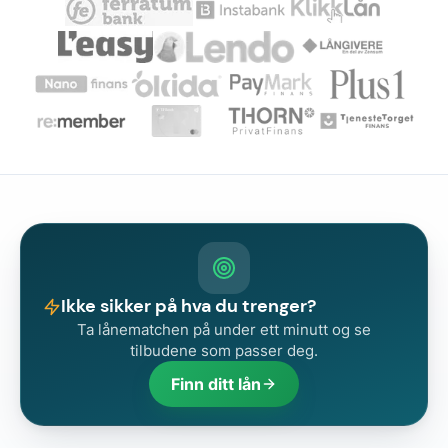
Ikke sikker på hva du trenger?
Ta lånematchen på under ett minutt og se
tilbudene som passer deg.
Finn ditt lån