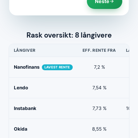
Neste
Rask oversikt: 8 långivere
LÅNGIVER
EFF. RENTE FRA
LÅNE
Nanofinans
7,2 %
5 0
LAVEST RENTE
Lendo
7,54 %
10 
Instabank
7,73 %
100 0
Okida
8,55 %
0