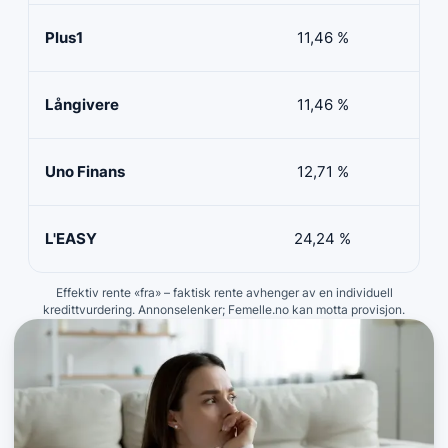
Plus1
11,46 %
50 
Långivere
11,46 %
20 
Uno Finans
12,71 %
10 
L'EASY
24,24 %
10 
Effektiv rente «fra» – faktisk rente avhenger av en individuell
kredittvurdering. Annonselenker; Femelle.no kan motta provisjon.