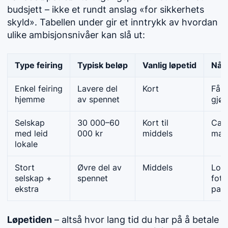
budsjett – ikke et rundt anslag «for sikkerhets
skyld». Tabellen under gir et inntrykk av hvordan
ulike ambisjonsnivåer kan slå ut:
Type feiring
Typisk beløp
Vanlig løpetid
Når
Enkel feiring
Lavere del
Kort
Få g
hjemme
av spennet
gjør
Selskap
30 000–60
Kort til
Cate
med leid
000 kr
middels
man
lokale
Stort
Øvre del av
Middels
Loka
selskap +
spennet
foto
ekstra
pak
Løpetiden
– altså hvor lang tid du har på å betale