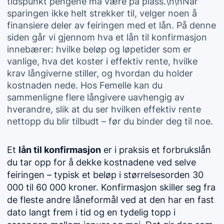
tidspunkt pengene må være på plass.\n\nNår
sparingen ikke helt strekker til, velger noen å
finansiere deler av feiringen med et lån. På denne
siden går vi gjennom hva et lån til konfirmasjon
innebærer: hvilke beløp og løpetider som er
vanlige, hva det koster i effektiv rente, hvilke
krav långiverne stiller, og hvordan du holder
kostnaden nede. Hos Femelle kan du
sammenligne flere långivere uavhengig av
hverandre, slik at du ser hvilken effektiv rente
nettopp du blir tilbudt – før du binder deg til noe.
Et
lån til konfirmasjon
er i praksis et forbrukslån
du tar opp for å dekke kostnadene ved selve
feiringen – typisk et beløp i størrelsesorden 30
000 til 60 000 kroner. Konfirmasjon skiller seg fra
de fleste andre låneformål ved at den har en fast
dato langt frem i tid og en tydelig topp i