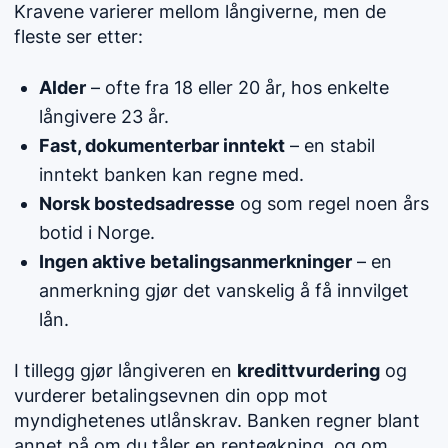
Kravene varierer mellom långiverne, men de
fleste ser etter:
Alder
– ofte fra 18 eller 20 år, hos enkelte
långivere 23 år.
Fast, dokumenterbar inntekt
– en stabil
inntekt banken kan regne med.
Norsk bostedsadresse
og som regel noen års
botid i Norge.
Ingen aktive betalingsanmerkninger
– en
anmerkning gjør det vanskelig å få innvilget
lån.
I tillegg gjør långiveren en
kredittvurdering
og
vurderer betalingsevnen din opp mot
myndighetenes utlånskrav. Banken regner blant
annet på om du tåler en renteøkning, og om