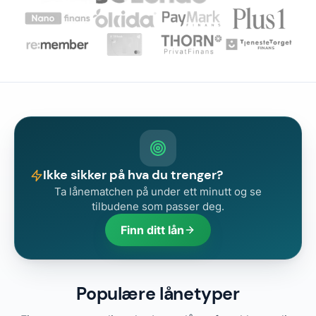
Ikke sikker på hva du trenger?
Ta lånematchen på under ett minutt og se
tilbudene som passer deg.
Finn ditt lån
Populære lånetyper