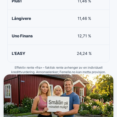
Plus1
11,46 %
50 
Långivere
11,46 %
20 
Uno Finans
12,71 %
10 
L'EASY
24,24 %
10 
Effektiv rente «fra» – faktisk rente avhenger av en individuell
kredittvurdering. Annonselenker; Femelle.no kan motta provisjon.