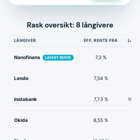
Rask oversikt: 8 långivere
LÅNGIVER
EFF. RENTE FRA
LÅNE
Nanofinans
7,2 %
5 0
LAVEST RENTE
Lendo
7,54 %
10 
Instabank
7,73 %
100 0
Okida
8,55 %
0