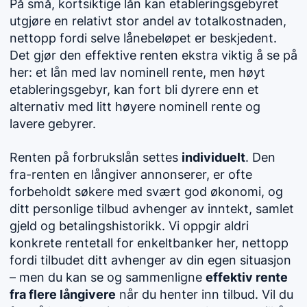
På små, kortsiktige lån kan etableringsgebyret
utgjøre en relativt stor andel av totalkostnaden,
nettopp fordi selve lånebeløpet er beskjedent.
Det gjør den effektive renten ekstra viktig å se på
her: et lån med lav nominell rente, men høyt
etableringsgebyr, kan fort bli dyrere enn et
alternativ med litt høyere nominell rente og
lavere gebyrer.
Renten på forbrukslån settes
individuelt
. Den
fra-renten en långiver annonserer, er ofte
forbeholdt søkere med svært god økonomi, og
ditt personlige tilbud avhenger av inntekt, samlet
gjeld og betalingshistorikk. Vi oppgir aldri
konkrete rentetall for enkeltbanker her, nettopp
fordi tilbudet ditt avhenger av din egen situasjon
– men du kan se og sammenligne
effektiv rente
fra flere långivere
når du henter inn tilbud. Vil du