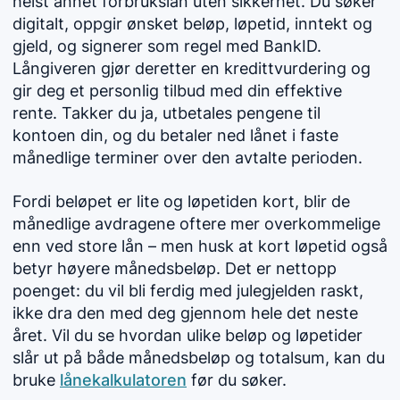
helst annet forbrukslån uten sikkerhet. Du søker
digitalt, oppgir ønsket beløp, løpetid, inntekt og
gjeld, og signerer som regel med BankID.
Långiveren gjør deretter en kredittvurdering og
gir deg et personlig tilbud med din effektive
rente. Takker du ja, utbetales pengene til
kontoen din, og du betaler ned lånet i faste
månedlige terminer over den avtalte perioden.
Fordi beløpet er lite og løpetiden kort, blir de
månedlige avdragene oftere mer overkommelige
enn ved store lån – men husk at kort løpetid også
betyr høyere månedsbeløp. Det er nettopp
poenget: du vil bli ferdig med julegjelden raskt,
ikke dra den med deg gjennom hele det neste
året. Vil du se hvordan ulike beløp og løpetider
slår ut på både månedsbeløp og totalsum, kan du
bruke
lånekalkulatoren
før du søker.