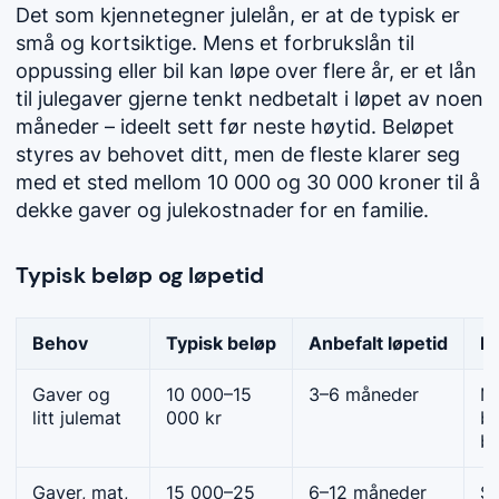
Det som kjennetegner julelån, er at de typisk er
små og kortsiktige. Mens et forbrukslån til
oppussing eller bil kan løpe over flere år, er et lån
til julegaver gjerne tenkt nedbetalt i løpet av noen
måneder – ideelt sett før neste høytid. Beløpet
styres av behovet ditt, men de fleste klarer seg
med et sted mellom 10 000 og 30 000 kroner til å
dekke gaver og julekostnader for en familie.
Typisk beløp og løpetid
Behov
Typisk beløp
Anbefalt løpetid
Nå
Gaver og
10 000–15
3–6 måneder
Mi
litt julemat
000 kr
be
bu
Gaver, mat,
15 000–25
6–12 måneder
St