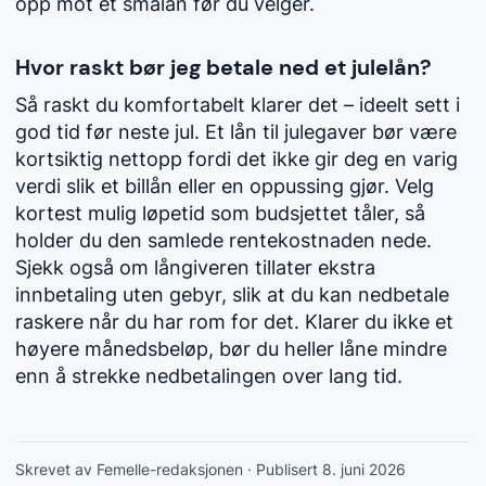
opp mot et smålån før du velger.
Hvor raskt bør jeg betale ned et julelån?
Så raskt du komfortabelt klarer det – ideelt sett i
god tid før neste jul. Et lån til julegaver bør være
kortsiktig nettopp fordi det ikke gir deg en varig
verdi slik et billån eller en oppussing gjør. Velg
kortest mulig løpetid som budsjettet tåler, så
holder du den samlede rentekostnaden nede.
Sjekk også om långiveren tillater ekstra
innbetaling uten gebyr, slik at du kan nedbetale
raskere når du har rom for det. Klarer du ikke et
høyere månedsbeløp, bør du heller låne mindre
enn å strekke nedbetalingen over lang tid.
Skrevet av Femelle-redaksjonen
· Publisert 8. juni 2026