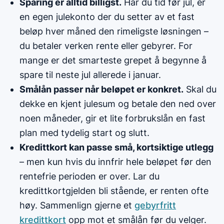
Sparing er alltid billigst.
Har du tid før jul, er
en egen julekonto der du setter av et fast
beløp hver måned den rimeligste løsningen –
du betaler verken rente eller gebyrer. For
mange er det smarteste grepet å begynne å
spare til neste jul allerede i januar.
Smålån passer når beløpet er konkret.
Skal du
dekke en kjent julesum og betale den ned over
noen måneder, gir et lite forbrukslån en fast
plan med tydelig start og slutt.
Kredittkort kan passe små, kortsiktige utlegg
– men kun hvis du innfrir hele beløpet før den
rentefrie perioden er over. Lar du
kredittkortgjelden bli stående, er renten ofte
høy. Sammenlign gjerne et
gebyrfritt
kredittkort
opp mot et smålån før du velger.