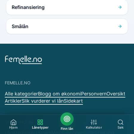
Refinansiering
Smålån
FEMELLE.NO
Alle kategorier
Blogg om økonomi
Personvern
Oversikt
Artikler
Slik vurderer vi lån
Sidekart
SAMMENLIGN
Hjem
Lånetyper
Kalkulator
Søk
Finn lån
Lån
Kredittkort
Strøm
Mobilabonnement
Forsikring