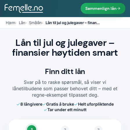
Sammenlign lån
Hjem
Lån
Smålån
Lån til jul og julegaver – finan
…
Lån til jul og julegaver –
finansier høytiden smart
Finn ditt lån
Svar på to raske spørsmål, så viser vi
lånetilbudene som passer behovet ditt – med et
regne-eksempel tilpasset deg.
8
långivere
Gratis å bruke
Helt uforpliktende
Tar under ett minutt
1
2
3