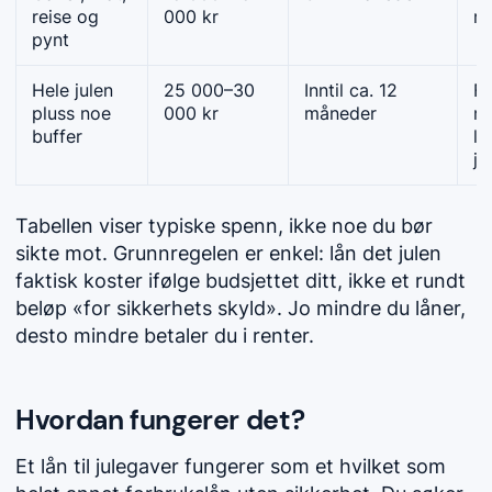
reise og
000 kr
re
pynt
Hele julen
25 000–30
Inntil ca. 12
Fl
pluss noe
000 kr
måneder
mo
buffer
le
ju
Tabellen viser typiske spenn, ikke noe du bør
sikte mot. Grunnregelen er enkel: lån det julen
faktisk koster ifølge budsjettet ditt, ikke et rundt
beløp «for sikkerhets skyld». Jo mindre du låner,
desto mindre betaler du i renter.
Hvordan fungerer det?
Et lån til julegaver fungerer som et hvilket som