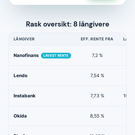
Rask oversikt: 8 långivere
LÅNGIVER
EFF. RENTE FRA
LÅNE
Nanofinans
7,2 %
5 0
LAVEST RENTE
Lendo
7,54 %
10 
Instabank
7,73 %
100 0
Okida
8,55 %
0