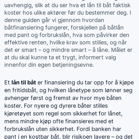
uavhengig, slik at du ser hva et lån til båt faktisk
koster hos ulike aktører før du bestemmer deg. I
denne guiden går vi gjennom hvordan
båtfinansiering fungerer, forskjellen på båtlån
med pant og forbrukslån, hva som påvirker den
effektive renten, hvilke krav som stilles, og når
det er smart – og mindre smart – å låne. Målet er
at du skal kunne ta et trygt, informert valg
innenfor din egen betjeningsevne.
Et
lån til båt
er finansiering du tar opp for å kjøpe
en fritidsbåt, og hvilken lånetype som lønner seg
avhenger først og fremst av hvor mye båten
koster. For nyere og dyrere båter stilles
kjøretøyet som regel som sikkerhet for lånet,
mens mindre kjøp ofte finansieres med et
forbrukslån uten sikkerhet. Fordi banken har
pant i en kostbar båt, blir risikoen lavere – og det