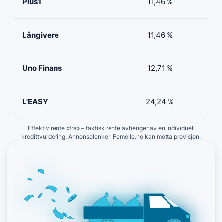
Plus1
11,46 %
50 
Långivere
11,46 %
20 
Uno Finans
12,71 %
10 
L'EASY
24,24 %
10 
Effektiv rente «fra» – faktisk rente avhenger av en individuell
kredittvurdering. Annonselenker; Femelle.no kan motta provisjon.