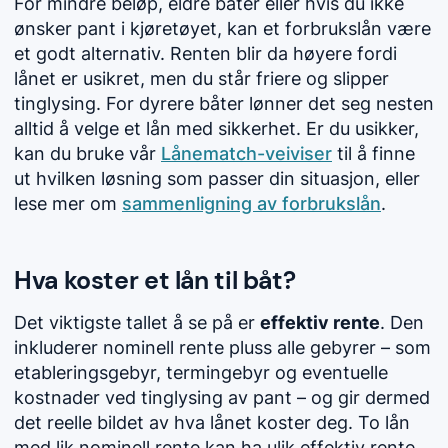
For mindre beløp, eldre båter eller hvis du ikke
ønsker pant i kjøretøyet, kan et forbrukslån være
et godt alternativ. Renten blir da høyere fordi
lånet er usikret, men du står friere og slipper
tinglysing. For dyrere båter lønner det seg nesten
alltid å velge et lån med sikkerhet. Er du usikker,
kan du bruke vår
Lånematch-veiviser
til å finne
ut hvilken løsning som passer din situasjon, eller
lese mer om
sammenligning av forbrukslån
.
Hva koster et lån til båt?
Det viktigste tallet å se på er
effektiv rente
. Den
inkluderer nominell rente pluss alle gebyrer – som
etableringsgebyr, termingebyr og eventuelle
kostnader ved tinglysing av pant – og gir dermed
det reelle bildet av hva lånet koster deg. To lån
med lik nominell rente kan ha ulik effektiv rente,