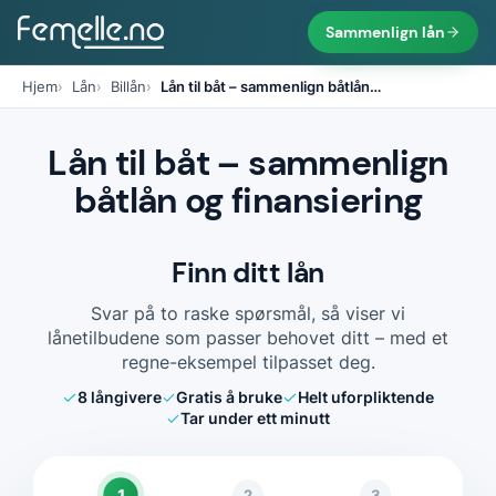
Sammenlign lån
Hjem
Lån
Billån
Lån til båt – sammenlign båtlån
…
Lån til båt – sammenlign
båtlån og finansiering
Finn ditt lån
Svar på to raske spørsmål, så viser vi
lånetilbudene som passer behovet ditt – med et
regne-eksempel tilpasset deg.
8
långivere
Gratis å bruke
Helt uforpliktende
Tar under ett minutt
1
2
3