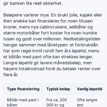
gir banken lite reell sikkerhet.
Beløpene varierer mye. En brukt jolle, kajakk eller
liten snekke kan finansieres for noen titusen
kroner, mens nye cabincruisere, seilbåter og
større motorbåter fort koster fra noen hundre
tusen og godt over millionen. Nedbetalingstiden
henger sammen med lånetypen: et forbrukslån
har som regel inntil rundt fem års løpetid, mens
et båtlån med pant ofte kan strekkes lenger.
Lengre løpetid gir lavere månedsbeløp, men
høyere totalkostnad fordi du betaler renter over
flere år.
Type finansiering
Typisk beløp
Vanlig løpetid
Båtlån med pant i
Fra ca. 200
Ofte lengre
båten
000 kr og
enn