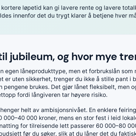
ortere løpetid kan gi lavere rente og lavere tota
oldes innenfor det du trygt klarer å betjene hver m
 til jubileum, og hvor mye tr
 en egen låneprodukttype, men et forbrukslån som
 er uten sikkerhet, trenger du ikke å stille pant i bo
pengene brukes. Det gjør lånet fleksibelt, men o
ttopp fordi långiveren tar høyere risiko.
henger helt av ambisjonsnivået. En enklere feirin
 000–40 000 kroner, mens en stor fest i leid loka
atting for tilreisende lett passerer 60 000–80 000
budsjett før du søker, slik at du låner det du faktis