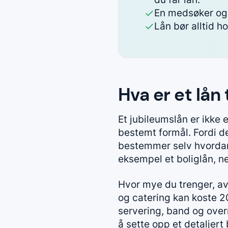
En medsøker og k
Lån bør alltid h
Hva er et lån
Et jubileumslån er ikke
bestemt formål. Fordi det
bestemmer selv hvordan 
eksempel et boliglån, ne
Hvor mye du trenger, av
og catering kan koste 20
servering, band og overn
å sette opp et detaljert 