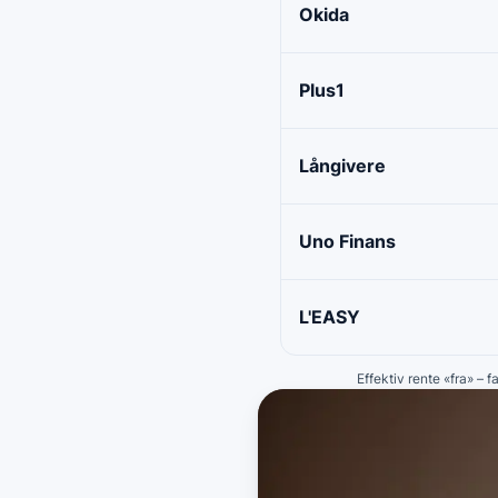
Okida
Plus1
Långivere
Uno Finans
L'EASY
Effektiv rente «fra» – 