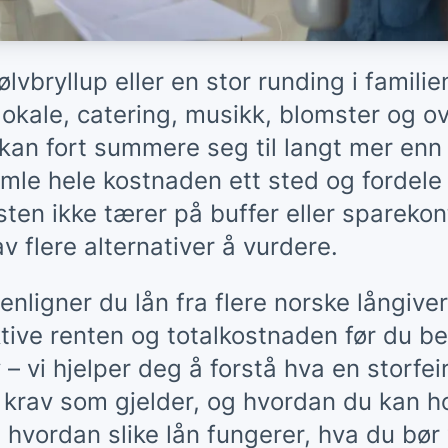
lvbryllup eller en stor runding i familie
v lokale, catering, musikk, blomster og o
r kan fort summere seg til langt mer en
le hele kostnaden ett sted og fordele
sten ikke tærer på buffer eller sparekont
v flere alternativer å vurdere.
ligner du lån fra flere norske långiver
ktive renten og totalkostnaden før du 
 – vi hjelper deg å forstå hva en storfei
ke krav som gjelder, og hvordan du kan 
m hvordan slike lån fungerer, hva du b