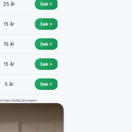
25 år
Søk
15 år
Søk
15 år
Søk
15 år
Søk
5 år
Søk
.no kan motta provisjon.