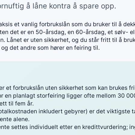
ornuftig å låne kontra å spare opp.
raksis et vanlig forbrukslån som du bruker til å d
ten det er en 50-årsdag, en 60-årsdag, et sølv- ell
. Lånet er uten sikkerhet, og du står fritt til å br
og det andre som hører en feiring til.
er et forbrukslån uten sikkerhet som kan brukes fritt
r en planlagt storfeiring ligger ofte mellom 30 00
tt til fem år.
totalkostnaden inkludert gebyrer) er det viktigste 
rente alene.
ente settes individuelt etter en kredittvurdering; 