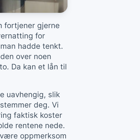
n fortjener gjerne
vernatting for
n man hadde tenkt.
 den over noen
o. Da kan et lån til
e uavhengig, slik
bestemmer deg. Vi
ring faktisk koster
holde rentene nede.
ør være oppmerksom