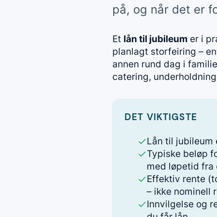
på, og når det er f
Et
lån til jubileum
er i p
planlagt storfeiring – en
annen rund dag i familien
catering, underholdning 
DET VIKTIGSTE
Lån til jubileum 
Typiske beløp fo
med løpetid fra e
Effektiv rente (
– ikke nominell 
Innvilgelse og r
du får lån.