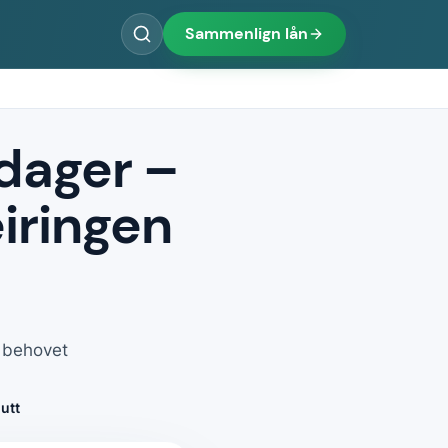
Sammenlign lån
 dager –
iringen
r behovet
utt