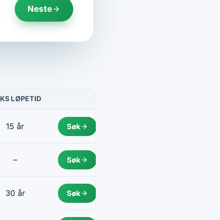
Neste
KS LØPETID
HANDLING
15 år
Søk
–
Søk
30 år
Søk