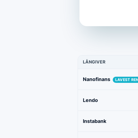
LÅNGIVER
Nanofinans
LAVEST RE
Lendo
Instabank