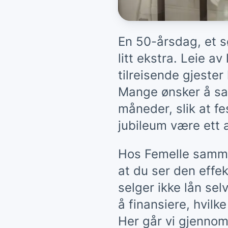
En 50-årsdag, et sø
litt ekstra. Leie a
tilreisende gjeste
Mange ønsker å sam
måneder, slik at fe
jubileum være ett a
Hos Femelle sammen
at du ser den effe
selger ikke lån selv
å finansiere, hvil
Her går vi gjenno