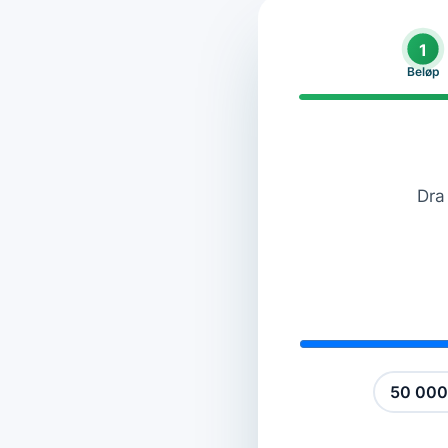
1
Beløp
Dra 
50 000