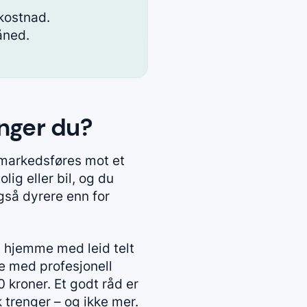
lkostnad.
åned.
enger du?
 markedsføres mot et
lig eller bil, og du
gså dyrere enn for
g hjemme med leid telt
le med profesjonell
 kroner. Et godt råd er
k trenger – og ikke mer.