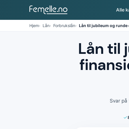
Alle k
Hjem
Lån
Forbrukslån
Lån til jubileum og runde
Lån til
finans
Svar på 