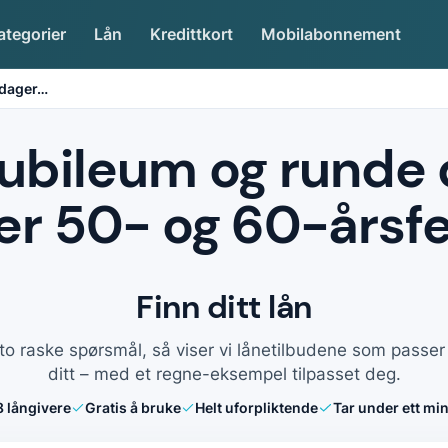
ategorier
Lån
Kredittkort
Mobilabonnement
 dager
…
 jubileum og runde
ier 50- og 60-årsfe
Finn ditt lån
to raske spørsmål, så viser vi lånetilbudene som passe
ditt – med et regne-eksempel tilpasset deg.
8
långivere
Gratis å bruke
Helt uforpliktende
Tar under ett min