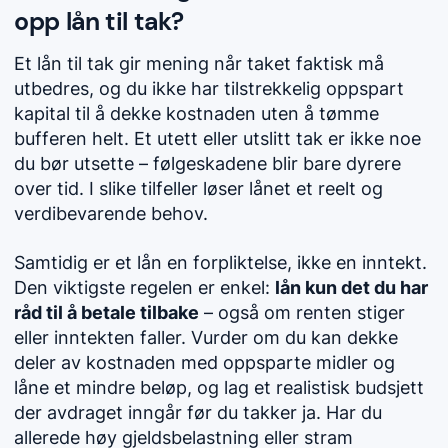
opp lån til tak?
Et lån til tak gir mening når taket faktisk må
utbedres, og du ikke har tilstrekkelig oppspart
kapital til å dekke kostnaden uten å tømme
bufferen helt. Et utett eller utslitt tak er ikke noe
du bør utsette – følgeskadene blir bare dyrere
over tid. I slike tilfeller løser lånet et reelt og
verdibevarende behov.
Samtidig er et lån en forpliktelse, ikke en inntekt.
Den viktigste regelen er enkel:
lån kun det du har
råd til å betale tilbake
– også om renten stiger
eller inntekten faller. Vurder om du kan dekke
deler av kostnaden med oppsparte midler og
låne et mindre beløp, og lag et realistisk budsjett
der avdraget inngår før du takker ja. Har du
allerede høy gjeldsbelastning eller stram