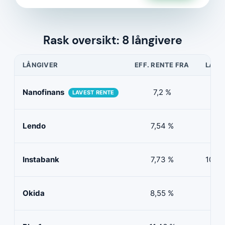
Rask oversikt: 8 långivere
LÅNGIVER
EFF. RENTE FRA
LÅNE
Nanofinans
7,2 %
5 0
LAVEST RENTE
Lendo
7,54 %
10 
Instabank
7,73 %
100 0
Okida
8,55 %
0