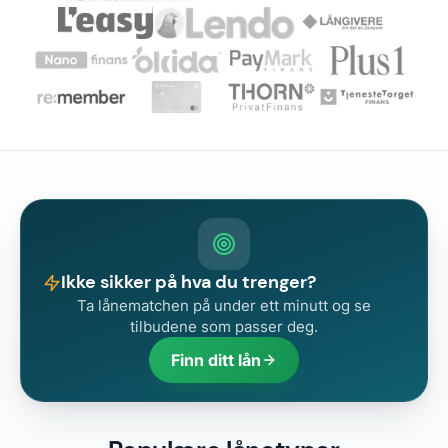
Ikke sikker på hva du trenger?
Ta lånematchen på under ett minutt og se
tilbudene som passer deg.
Finn ditt lån