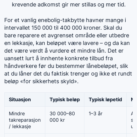
krevende adkomst gir mer stillas og mer tid.
For et vanlig enebolig-takbytte havner mange i
intervallet 150 000 til 400 000 kroner. Skal du
bare reparere et avgrenset område eller utbedre
en lekkasje, kan beløpet være lavere – og da kan
det være verdt å vurdere et mindre lån. Det er
uansett lurt å innhente konkrete tilbud fra
håndverkere før du bestemmer lånebeløpet, slik
at du låner det du faktisk trenger og ikke et rundt
beløp «for sikkerhets skyld».
Situasjon
Typisk beløp
Typisk løpetid
Nå
Mindre
30 000–80
1–3 år
Av
takreparasjon
000 kr
sk
/ lekkasje
ut