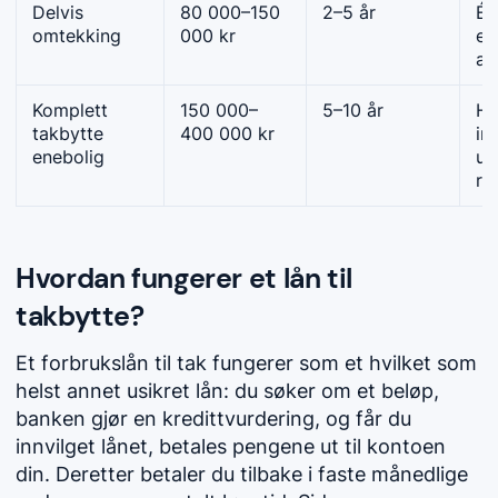
Delvis
80 000–150
2–5 år
Én
omtekking
000 kr
el
av
Komplett
150 000–
5–10 år
He
takbytte
400 000 kr
in
enebolig
un
ri
Hvordan fungerer et lån til
takbytte?
Et forbrukslån til tak fungerer som et hvilket som
helst annet usikret lån: du søker om et beløp,
banken gjør en kredittvurdering, og får du
innvilget lånet, betales pengene ut til kontoen
din. Deretter betaler du tilbake i faste månedlige