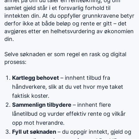
annet på om du tåler en renteøkning, og om
samlet gjeld står i et forsvarlig forhold til
inntekten din. At du oppfyller grunnkravene betyr
derfor ikke at både beløp og rente er gitt – det
avgjøres etter en helhetsvurdering av økonomien
din.
Selve søknaden er som regel en rask og digital
prosess:
Kartlegg behovet
– innhent tilbud fra
håndverkere, slik at du vet hvor mye taket
faktisk koster.
Sammenlign tilbydere
– innhent flere
lånetilbud og vurder effektiv rente og vilkår
opp mot hverandre.
Fyll ut søknaden
– du oppgir inntekt, gjeld og