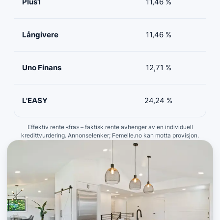
Plus1
11,46 %
50 
Långivere
11,46 %
20 
Uno Finans
12,71 %
10 
L'EASY
24,24 %
10 
Effektiv rente «fra» – faktisk rente avhenger av en individuell
kredittvurdering. Annonselenker; Femelle.no kan motta provisjon.