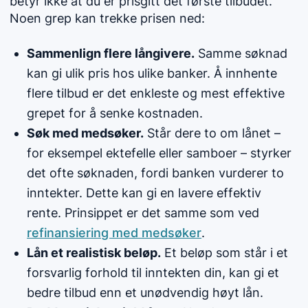
betyr ikke at du er prisgitt det første tilbudet.
Noen grep kan trekke prisen ned:
Sammenlign flere långivere.
Samme søknad
kan gi ulik pris hos ulike banker. Å innhente
flere tilbud er det enkleste og mest effektive
grepet for å senke kostnaden.
Søk med medsøker.
Står dere to om lånet –
for eksempel ektefelle eller samboer – styrker
det ofte søknaden, fordi banken vurderer to
inntekter. Dette kan gi en lavere effektiv
rente. Prinsippet er det samme som ved
refinansiering med medsøker
.
Lån et realistisk beløp.
Et beløp som står i et
forsvarlig forhold til inntekten din, kan gi et
bedre tilbud enn et unødvendig høyt lån.