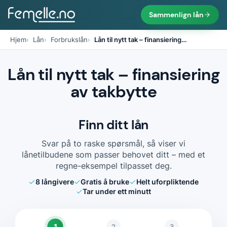
Sammenlign lån
Hjem
Lån
Forbrukslån
Lån til nytt tak – finansiering
…
Lån til nytt tak – finansiering
av takbytte
Finn ditt lån
Svar på to raske spørsmål, så viser vi
lånetilbudene som passer behovet ditt – med et
regne-eksempel tilpasset deg.
8
långivere
Gratis å bruke
Helt uforpliktende
Tar under ett minutt
1
2
3