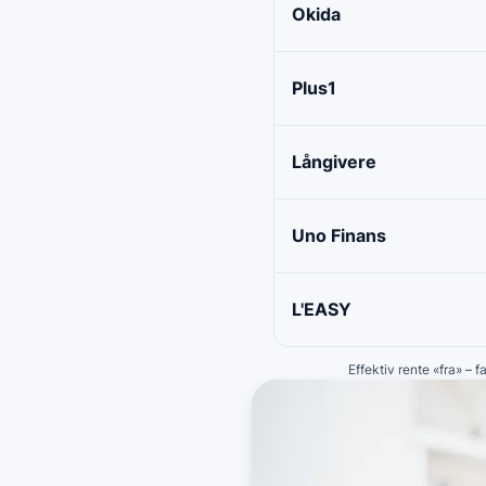
Okida
Plus1
Långivere
Uno Finans
L'EASY
Effektiv rente «fra» – 