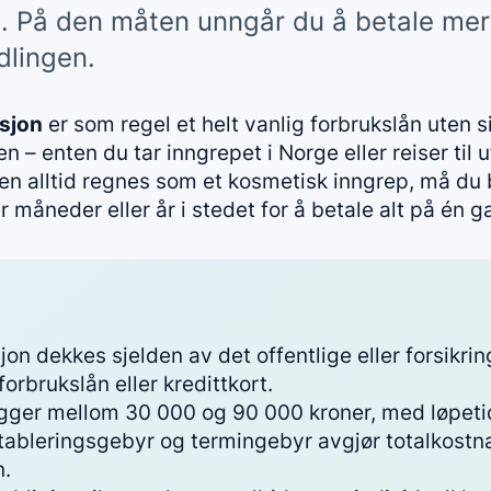
 På den måten unngår du å betale mer
dlingen.
asjon
er som regel et helt vanlig forbrukslån uten s
ken – enten du tar inngrepet i Norge eller reiser til 
n alltid regnes som et kosmetisk inngrep, må du be
måneder eller år i stedet for å betale alt på én g
on dekkes sjelden av det offentlige eller forsikring
forbrukslån eller kredittkort.
gger mellom 30 000 og 90 000 kroner, med løpetid f
 etableringsgebyr og termingebyr avgjør totalkostn
n.