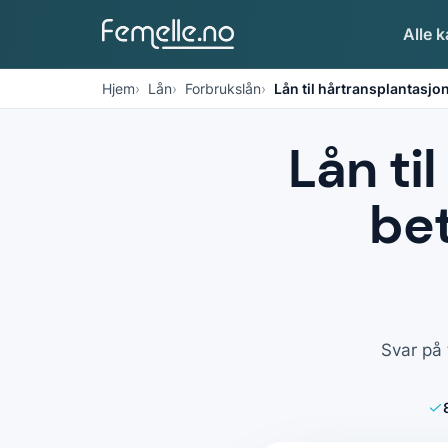
Alle k
Hjem
Lån
Forbrukslån
Lån til hårtransplantasjon 
Lån ti
be
Svar på 