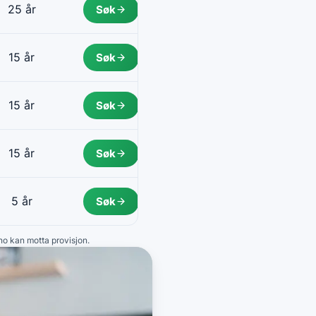
25 år
Søk
15 år
Søk
15 år
Søk
15 år
Søk
5 år
Søk
.no kan motta provisjon.