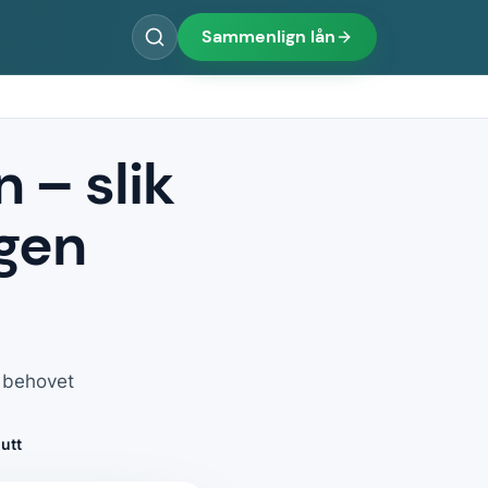
Sammenlign lån
 – slik
gen
r behovet
utt