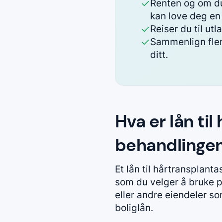
Renten og om du 
kan love deg en
Reiser du til utl
Sammenlign flere
ditt.
Hva er lån ti
behandlinge
Et lån til hårtransplant
som du velger å bruke på 
eller andre eiendeler so
boliglån.