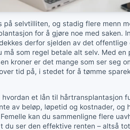
 på selvtilliten, og stadig flere menn 
plantasjon for å gjøre noe med saken. 
ekkes derfor sjelden av det offentlige e
du må som regel betale alt selv. Med en
tusen kroner er det mange som ser seg o
over tid på, i stedet for å tømme spar
 hvordan et lån til hårtransplantasjon f
ente av beløp, løpetid og kostnader, og
os Femelle kan du sammenligne flere uav
at du ser den effektive renten – altså to