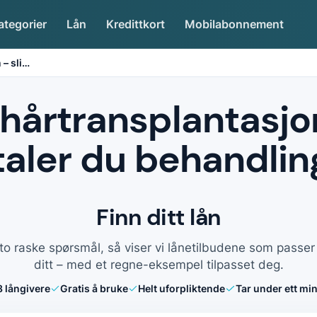
ategorier
Lån
Kredittkort
Mobilabonnement
– sli
…
l hårtransplantasjon
taler du behandlin
Finn ditt lån
to raske spørsmål, så viser vi lånetilbudene som passe
ditt – med et regne-eksempel tilpasset deg.
8
långivere
Gratis å bruke
Helt uforpliktende
Tar under ett min