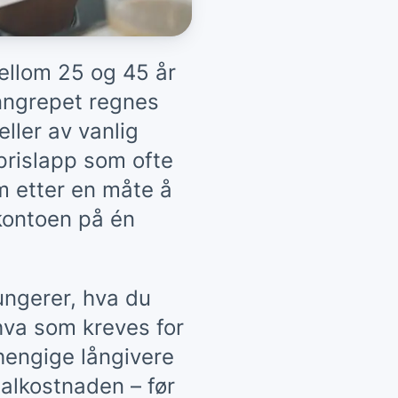
mellom 25 og 45 år
Inngrepet regnes
ller av vanlig
 prislapp som ofte
m etter en måte å
ekontoen på én
ungerer, hva du
 hva som kreves for
hengige långivere
talkostnaden – før