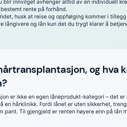
blir innvilget avhenger alltid av en individuell kr
 bestemt rente på forhånd.
andet, husk at reise og oppfølging kommer i tillegg t
 långivere og lån kun det du trygt klarer å betjen
l hårtransplantasjon, og hva 
n?
asjon er ikke en egen låneprodukt-kategori – det er
en hårklinikk. Fordi lånet er uten sikkerhet, trenge
m pant. Til gjengjeld er renten høyere enn på lån 