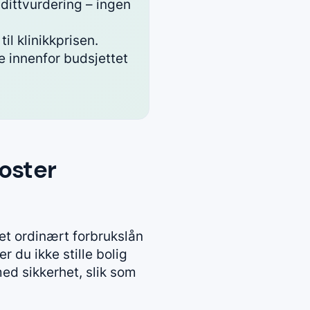
edittvurdering – ingen
il klinikkprisen.
e innenfor budsjettet
koster
 et ordinært forbrukslån
r du ikke stille bolig
med sikkerhet, slik som