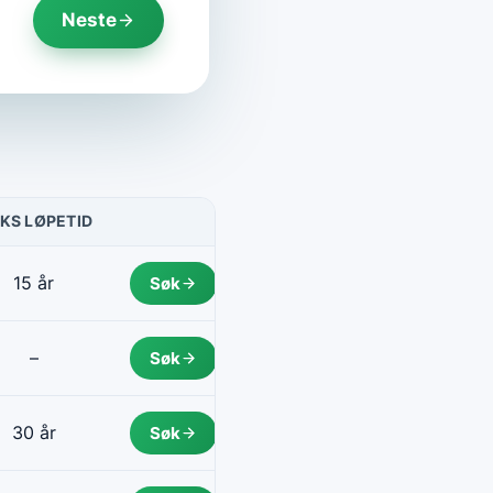
Neste
KS LØPETID
HANDLING
15 år
Søk
–
Søk
30 år
Søk