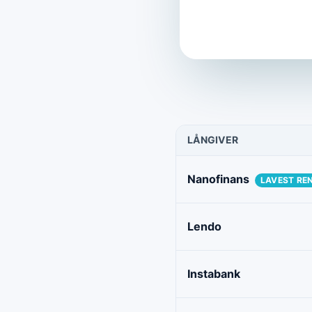
LÅNGIVER
Nanofinans
LAVEST RE
Lendo
Instabank