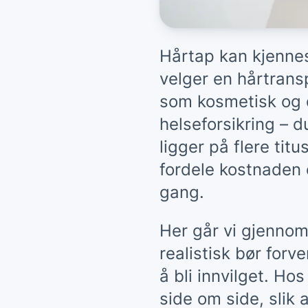
Hårtap kan kjennes
velger en hårtrans
som kosmetisk og d
helseforsikring – 
ligger på flere ti
fordele kostnaden 
gang.
Her går vi gjennom
realistisk bør forv
å bli innvilget. H
side om side, slik 