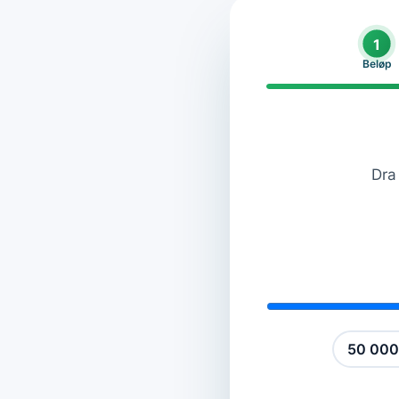
1
Beløp
Dra 
50 000