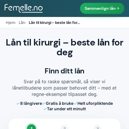
Sammenlign lån
Hjem
Lån
Lån til kirurgi – beste lån for
…
Lån til kirurgi – beste lån for
deg
Finn ditt lån
Svar på to raske spørsmål, så viser vi
lånetilbudene som passer behovet ditt – med et
regne-eksempel tilpasset deg.
8
långivere
Gratis å bruke
Helt uforpliktende
Tar under ett minutt
1
2
3