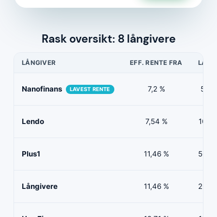
Rask oversikt: 8 långivere
LÅNGIVER
EFF. RENTE FRA
LÅNE
Nanofinans
7,2 %
5 00
LAVEST RENTE
Lendo
7,54 %
10 00
Plus1
11,46 %
50 00
Långivere
11,46 %
20 00