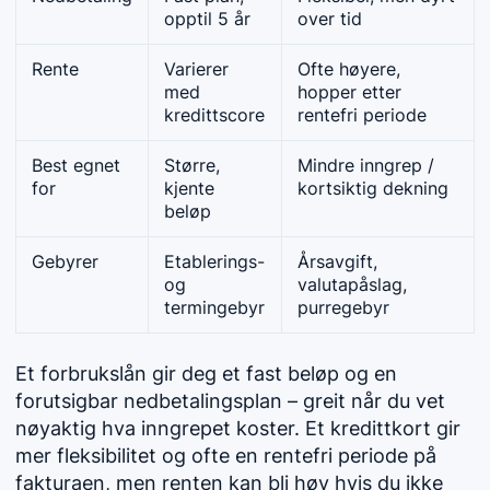
opptil 5 år
over tid
Rente
Varierer
Ofte høyere,
med
hopper etter
kredittscore
rentefri periode
Best egnet
Større,
Mindre inngrep /
for
kjente
kortsiktig dekning
beløp
Gebyrer
Etablerings-
Årsavgift,
og
valutapåslag,
termingebyr
purregebyr
Et forbrukslån gir deg et fast beløp og en
forutsigbar nedbetalingsplan – greit når du vet
nøyaktig hva inngrepet koster. Et kredittkort gir
mer fleksibilitet og ofte en rentefri periode på
fakturaen, men renten kan bli høy hvis du ikke