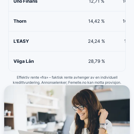
Uno Finans
12,71 %
10 00
Thorn
14,42 %
10 00
L'EASY
24,24 %
10 0
Viiga Lån
28,79 %
5 00
Effektiv rente «fra» – faktisk rente avhenger av en individuell
kredittvurdering. Annonselenker; Femelle.no kan motta provisjon.