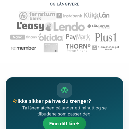
OG LÅNGIVERE
Ikke sikker på hva du trenger?
Ta lånematchen på under ett minutt og se
tilbudene som passer deg.
Finn ditt lån