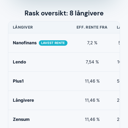
Rask oversikt: 8 långivere
LÅNGIVER
EFF. RENTE FRA
LÅNE
Nanofinans
7,2 %
5 00
LAVEST RENTE
Lendo
7,54 %
10 00
Plus1
11,46 %
50 00
Långivere
11,46 %
20 00
Zensum
11,46 %
20 00