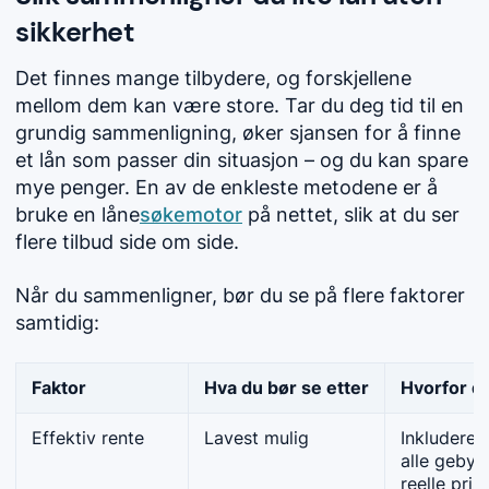
sikkerhet
Det finnes mange tilbydere, og forskjellene
mellom dem kan være store. Tar du deg tid til en
grundig sammenligning, øker sjansen for å finne
et lån som passer din situasjon – og du kan spare
mye penger. En av de enkleste metodene er å
bruke en låne
søkemotor
på nettet, slik at du ser
flere tilbud side om side.
Når du sammenligner, bør du se på flere faktorer
samtidig:
Faktor
Hva du bør se etter
Hvorfor d
Effektiv rente
Lavest mulig
Inkluderer
alle gebyr
reelle pris