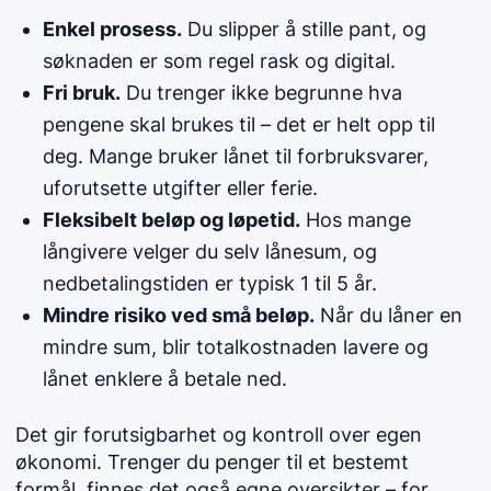
Enkel prosess.
Du slipper å stille pant, og
søknaden er som regel rask og digital.
Fri bruk.
Du trenger ikke begrunne hva
pengene skal brukes til – det er helt opp til
deg. Mange bruker lånet til forbruksvarer,
uforutsette utgifter eller ferie.
Fleksibelt beløp og løpetid.
Hos mange
långivere velger du selv lånesum, og
nedbetalingstiden er typisk 1 til 5 år.
Mindre risiko ved små beløp.
Når du låner en
mindre sum, blir totalkostnaden lavere og
lånet enklere å betale ned.
Det gir forutsigbarhet og kontroll over egen
økonomi. Trenger du penger til et bestemt
formål, finnes det også egne oversikter – for