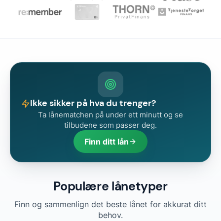
Ikke sikker på hva du trenger?
Ta lånematchen på under ett minutt og se
tilbudene som passer deg.
Finn ditt lån
Populære lånetyper
Finn og sammenlign det beste lånet for akkurat ditt
behov.