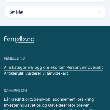
Smålån
FEMELLE.NO
Alle kategorier
Blogg om økonomi
Personvern
Oversikt
Artikler
Slik vurderer vi lån
Sidekart
SAMMENLIGN
Lån
Kredittkort
Strøm
Mobilabonnement
Forsikring
Investering
Gavetips og Gaveideer
Teoriprøven