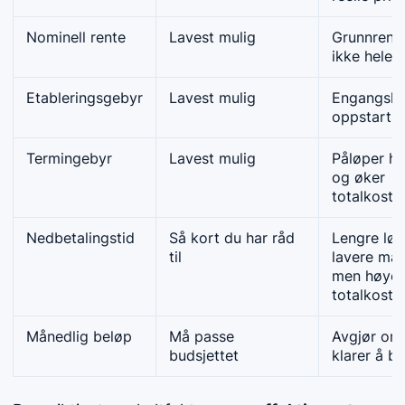
Nominell rente
Lavest mulig
Grunnrente
ikke hele b
Etableringsgebyr
Lavest mulig
Engangsko
oppstart a
Termingebyr
Lavest mulig
Påløper h
og øker
totalkost
Nedbetalingstid
Så kort du har råd
Lengre løp
til
lavere må
men høyer
totalkostn
Månedlig beløp
Må passe
Avgjør om 
budsjettet
klarer å be