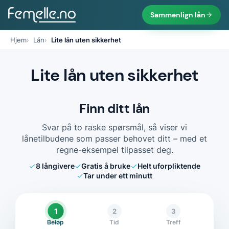
Sammenlign lån
Hjem
Lån
Lite lån uten sikkerhet
Lite lån uten sikkerhet
Finn ditt lån
Svar på to raske spørsmål, så viser vi
lånetilbudene som passer behovet ditt – med et
regne-eksempel tilpasset deg.
8
långivere
Gratis å bruke
Helt uforpliktende
Tar under ett minutt
1
2
3
Beløp
Tid
Treff