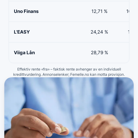
Uno Finans
12,71 %
10 00
L'EASY
24,24 %
10 0
Viiga Lån
28,79 %
5 00
Effektiv rente «fra» – faktisk rente avhenger av en individuell
kredittvurdering. Annonselenker; Femelle.no kan motta provisjon.