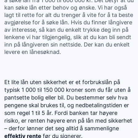
å søke lån fra 1 000 til 600 000 kr. Det betyr at du
kan søke lån etter behov og ønske. Vi har også
lagt til rette for alt du trenger å vite for å ta beste
avgjørelse for å søke lån. Hvis du finner långivere
av interesse, så kan du enkelt trykke deg inn på
lenkene vi har tilgjengelig, slik at du kan bli sendt
inn på långiveren sin nettside. Der kan du enkelt
levere en lånesøknad.
Et lite lån uten sikkerhet er et forbrukslån på
typisk 1 000 til 150 000 kroner som du får uten å
pantsette bolig eller bil. Du bestemmer selv hva
pengene skal brukes til, og nedbetalingstiden er
som regel 1 til 5 år. Fordi banken tar høyere
risiko, er renten høyere enn på lån med sikkerhet
– derfor lønner det seg alltid å sammenligne
effektiv rente
før du signerer.