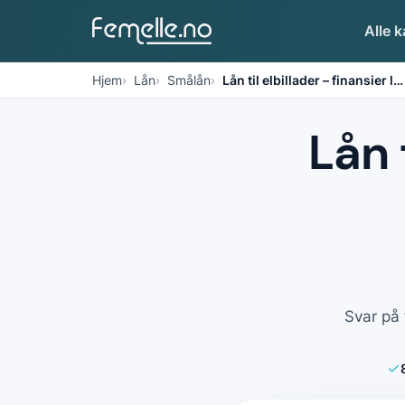
Alle k
Hjem
Lån
Smålån
Lån til elbillader – finansier l
…
Lån 
Svar på 