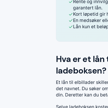
Rente og innvilg
garantert lån.
Kort løpetid gi
En medsøker elle
Lån kun et belø
Hva er et lån 
ladeboksen?
Et lån til elbillader ski
det navnet. Du søker om
din. Deretter kan du bet
Selve ladeboksen koster