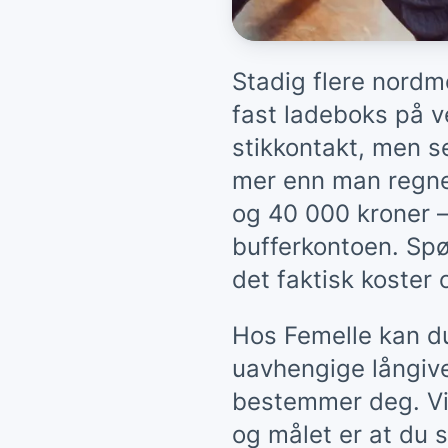
Stadig flere nordme
fast ladeboks på v
stikkontakt, men s
mer enn man regne
og 40 000 kroner –
bufferkontoen. Spø
det faktisk koster o
Hos Femelle kan du
uavhengige långiver
bestemmer deg. Vi 
og målet er at du s