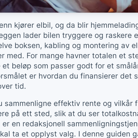
nn kjører elbil, og da blir hjemmeladin
eggen lader bilen tryggere og raskere e
elve boksen, kabling og montering av ele
r med. For mange havner totalen et st
 et beløp som passer godt for et smål
rsmålet er hvordan du finansierer det 
ver tid.
 sammenligne effektiv rente og vilkår f
e på ett sted, slik at du ser totalkost
er en redaksjonell sammenligningstjene
kal ta et opplyst valg. I denne guiden 