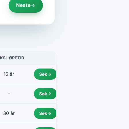
Neste
KS LØPETID
HANDLING
15 år
Søk
–
Søk
30 år
Søk