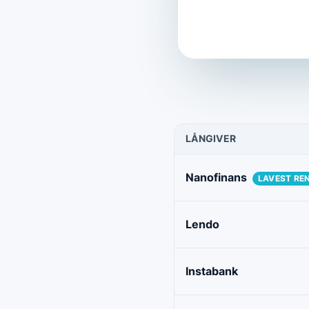
LÅNGIVER
Nanofinans
LAVEST RE
Lendo
Instabank