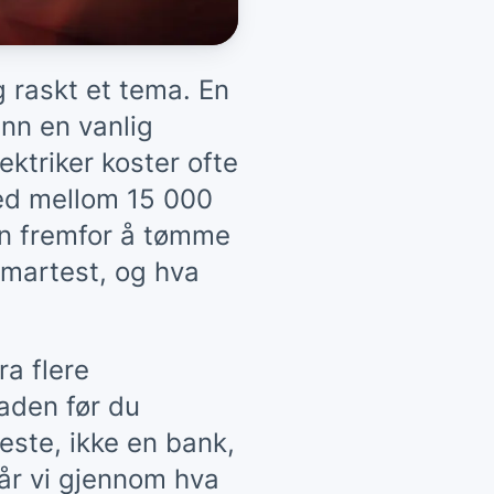
g raskt et tema. En
nn en vanlig
ktriker koster ofte
ed mellom 15 000
ån fremfor å tømme
smartest, og hva
ra flere
naden før du
ste, ikke en bank,
går vi gjennom hva