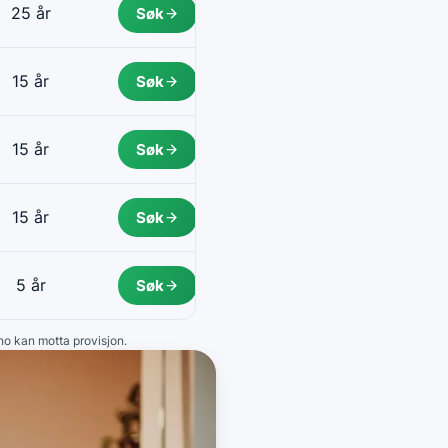
25 år
Søk
15 år
Søk
15 år
Søk
15 år
Søk
5 år
Søk
.no kan motta provisjon.