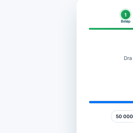
1
Beløp
Dra 
50 000