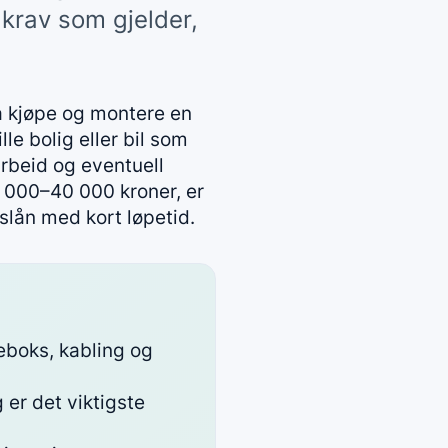
e krav som gjelder,
l å kjøpe og montere en
lle bolig eller bil som
arbeid og eventuell
5 000–40 000 kroner, er
slån med kort løpetid.
deboks, kabling og
 er det viktigste