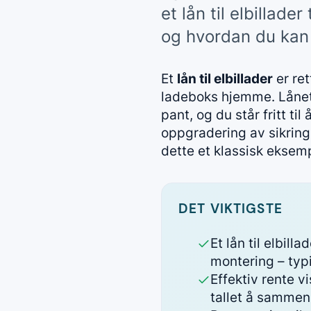
et lån til elbillade
og hvordan du kan 
Et
lån til elbillader
er ret
ladeboks hjemme. Lånet er
pant, og du står fritt t
oppgradering av sikring
dette et klassisk eksem
DET VIKTIGSTE
Et lån til elbil
montering – typ
Effektiv rente v
tallet å sammen