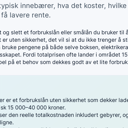
r typisk innebærer, hva det koster, hvilk
få lavere rente.
t og slett et forbrukslån eller smålån du bruker ti
 uten sikkerhet, det vil si at du ikke trenger å sti
il å bruke pengene på både selve boksen, elektriker
sskapet. Fordi totalprisen ofte lander i området 1
pel på et behov som dekkes godt av et lite forbruk
lader er et forbrukslån uten sikkerhet som dekker la
isk 15 000–40 000 kroner.
iser den reelle totalkostnaden inkludert gebyrer, og
ligne.