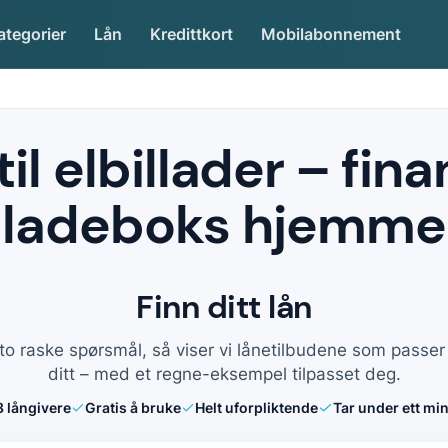
ategorier
Lån
Kredittkort
Mobilabonnement
til elbillader – fina
ladeboks hjemme
Finn ditt lån
to raske spørsmål, så viser vi lånetilbudene som passe
ditt – med et regne-eksempel tilpasset deg.
8
långivere
Gratis å bruke
Helt uforpliktende
Tar under ett min