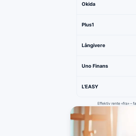
Okida
Plus1
Långivere
Uno Finans
L'EASY
Effektiv rente «fra» – 