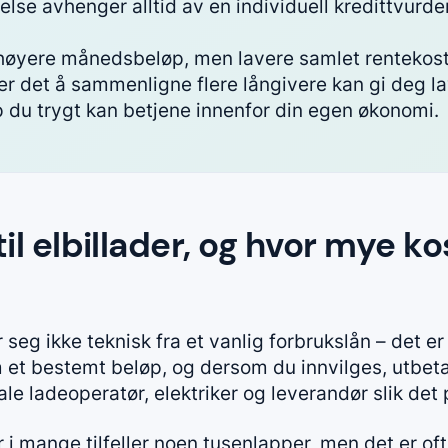
else avhenger alltid av en individuell kredittvurde
r høyere månedsbeløp, men lavere samlet rentekos
r det å sammenligne flere långivere kan gi deg la
p du trygt kan betjene innenfor din egen økonomi.
til elbillader, og hvor mye ko
ller seg ikke teknisk fra et vanlig forbrukslån – det 
 et bestemt beløp, og dersom du innvilges, utbeta
ale ladeoperatør, elektriker og leverandør slik det
 i mange tilfeller noen tusenlapper, men det er o