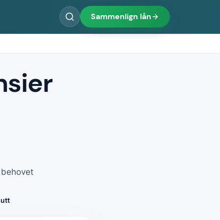
Sammenlign lån
nsier
r behovet
utt