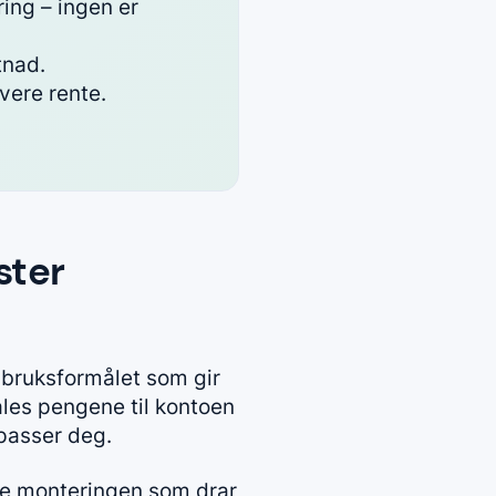
ring – ingen er
tnad.
vere rente.
ster
er bruksformålet som gir
les pengene til kontoen
 passer deg.
fte monteringen som drar