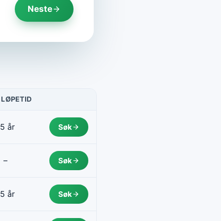
Neste
 LØPETID
HANDLING
5 år
Søk
–
Søk
5 år
Søk