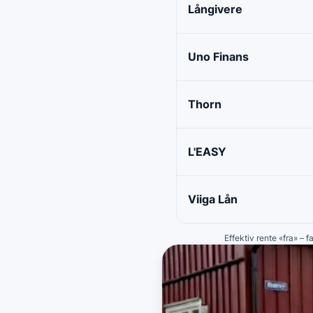
Långivere
Uno Finans
Thorn
L'EASY
Viiga Lån
Effektiv rente «fra» – 