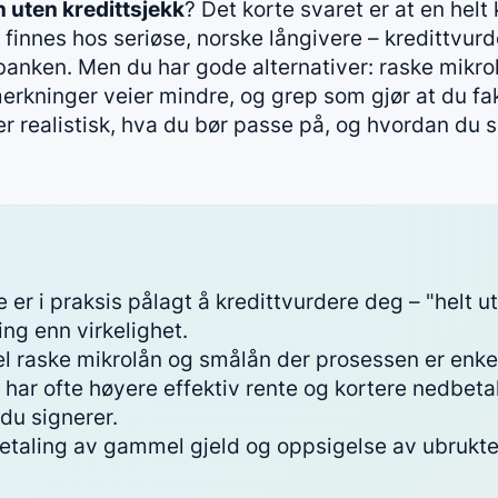
 uten kredittsjekk
? Det korte svaret er at en helt 
finnes hos seriøse, norske långivere – kredittvurd
anken. Men du har gode alternativer: raske mikrol
rkninger veier mindre, og grep som gjør at du fakt
er realistisk, hva du bør passe på, og hvordan du
 er i praksis pålagt å kredittvurdere deg – "helt ut
ng enn virkelighet.
el raske mikrolån og smålån der prosessen er enke
har ofte høyere effektiv rente og kortere nedbetali
du signerer.
taling av gammel gjeld og oppsigelse av ubrukte 