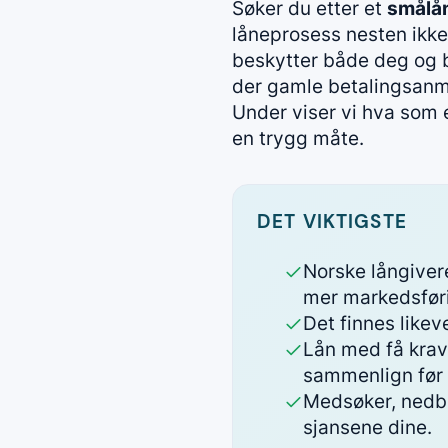
Søker du etter et
smålån
låneprosess nesten ikke 
beskytter både deg og b
der gamle betalingsanme
Under viser vi hva som 
en trygg måte.
DET VIKTIGSTE
Norske långivere
mer markedsføri
Det finnes likev
Lån med få krav 
sammenlign før 
Medsøker, nedbe
sjansene dine.