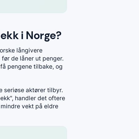
jekk i Norge?
norske långivere
før de låner ut penger.
 få pengene tilbake, og
 seriøse aktører tilbyr.
jekk", handler det oftere
r mindre vekt på eldre