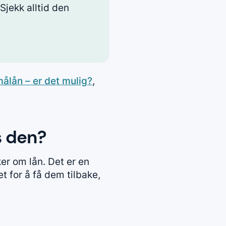
 Sjekk alltid den
ålån – er det mulig?
,
s den?
er om lån. Det er en
t for å få dem tilbake,