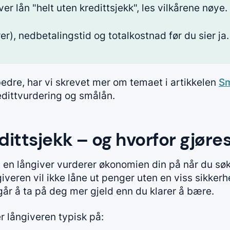
ver lån "helt uten kredittsjekk", les vilkårene nøye.
er), nedbetalingstid og totalkostnad før du sier ja.
bedre, har vi skrevet mer om temaet i artikkelen
Sm
dittvurdering og smålån.
dittsjekk – og hvorfor gjøre
n en långiver vurderer økonomien din på når du søk
iveren vil ikke låne ut penger uten en viss sikkerhe
år å ta på deg mer gjeld enn du klarer å bære.
r långiveren typisk på: