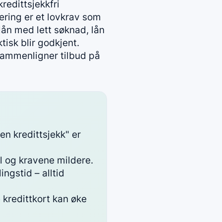
kredittsjekkfri
ering er et lovkrav som
ån med lett søknad, lån
isk blir godkjent.
 sammenligner tilbud på
en kredittsjekk" er
l og kravene mildere.
ngstid – alltid
kredittkort kan øke