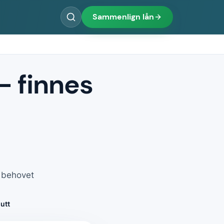
Sammenlign lån
- finnes
r behovet
utt