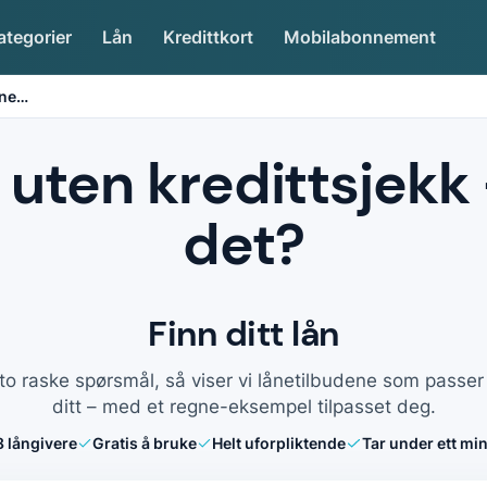
ategorier
Lån
Kredittkort
Mobilabonnement
nne
…
uten kredittsjekk 
det?
Finn ditt lån
to raske spørsmål, så viser vi lånetilbudene som passe
ditt – med et regne-eksempel tilpasset deg.
8
långivere
Gratis å bruke
Helt uforpliktende
Tar under ett min