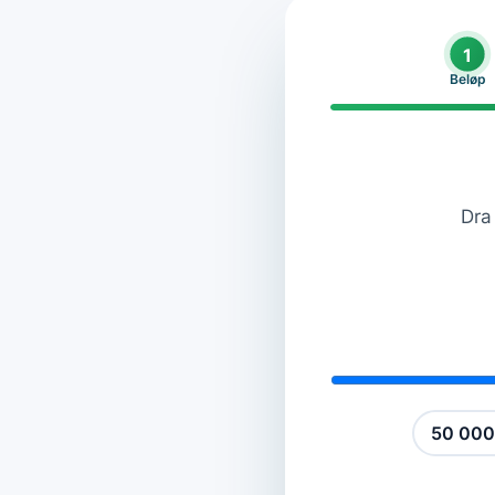
1
Beløp
Dra 
50 000